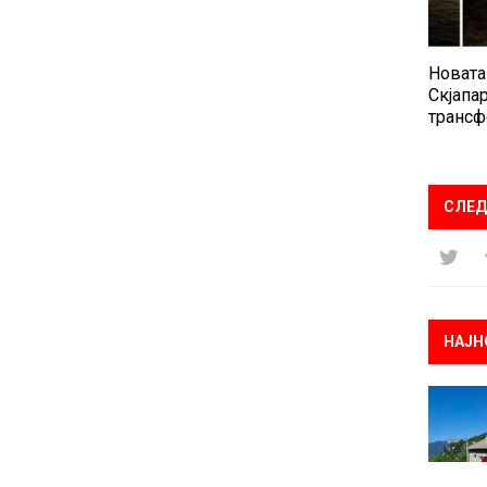
Новата
Скјапар
трансф
СЛЕД
НАЈН