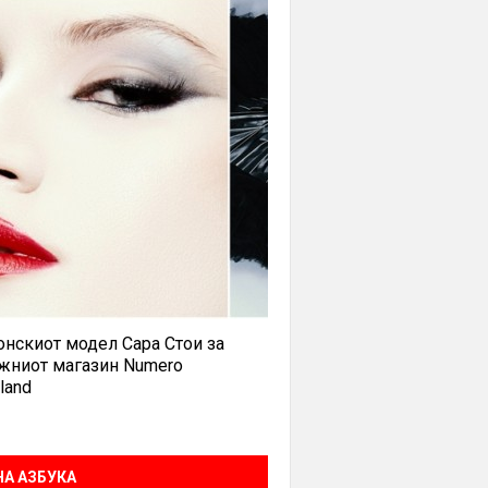
нскиот модел Сара Стои за
жниот магазин Numero
land
А АЗБУКА