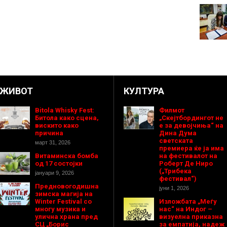
ЖИВОТ
КУЛТУРА
Bitola Whisky Fest:
Филмот
Битола како сцена,
„Скејтбордингот не
вискито како
е за девојчиња“ на
причина
Дина Дума
светската
март 31, 2026
премиера ќе ја има
Витаминска бомба
на фестивалот на
од 17 состојки
Роберт Де Ниро
(„Трибека
јануари 9, 2026
фестивал“)
Предновогодишнa
јуни 1, 2026
зимска магија на
Winter Festival со
Изложбата „Меѓу
многу музика и
нас“ на Индог –
улична храна пред
визуелна приказна
СЦ „Борис
за емпатија, надеж