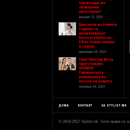
сув воздух во
затворени
простории?
јануари 13, 2025
Блеснете во Новата
година со
иновативниот
Eucerin Hyaluron-
Filler Ноќен пилинг
и серум
декември 16, 2024
Грин Мастер Ви ја
претставува
GESKE®
Германската
револуција во
негата на кожата
ноември 18, 2024
ДОМА
КОНТАКТ
ЗА STYLIST.MK
© 2014-2017 Stylist.mk. Сите права се 