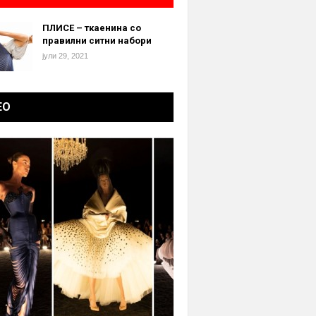
ПЛИСЕ – ткаенина со
правилни ситни набори
јули 29, 2021
ЕО