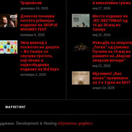
Трајковски
и колективна грижа
декември 24, 2025
мај 27, 2026
Денеска почнува
Шесто издание на
петтото јубилејно
ЈЕС ФЕСТИВАЛ од
издание на SKOPJE
14 до 20 мај во
WHISKEY FEST
Скопје
ноември 6, 2025
мај 12, 2026
Овој викенд е
Изведба на операта
посветен на децата
„Тоска“ од Џакомо
– Во Скопје се
Пучини на 16 мај во
случува третото,
рамките на „Мајски
најголемо и
оперски вечери“
највозбудливо
мај 12, 2026
издание на Kid Expo
Мјузиклот „Као
октомври 2, 2025
какао“ премиерно
на 2 и 3 јуни во МНТ
април 24, 2026
МАРКЕТИНГ
задржани. Development & Hosting
eXpressive graphics