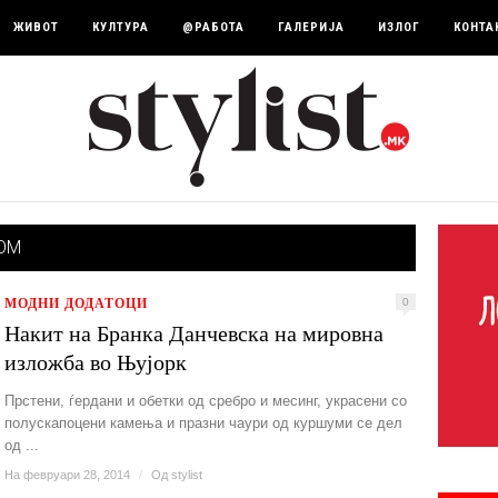
ЖИВОТ
КУЛТУРА
@РАБОТА
ГАЛЕРИЈА
ИЗЛОГ
КОНТА
OM
МОДНИ ДОДАТОЦИ
0
Накит на Бранка Данчевска на мировна
изложба во Њујорк
Прстени, ѓердани и обетки од сребро и месинг, украсени со
полускапоцени камења и празни чаури од куршуми се дел
од ...
На февруари 28, 2014
/
Од
stylist