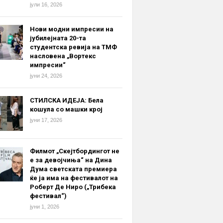
јули 16, 2026
Нови модни импресии на
јубилејната 20-та
студентска ревија на ТМФ
насловена „Вортекс
импресии“
јуни 24, 2026
СТИЛСКА ИДЕЈА: Бела
кошула со машки крој
јуни 17, 2026
Филмот „Скејтбордингот не
е за девојчиња“ на Дина
Дума светската премиера
ќе ја има на фестивалот на
Роберт Де Ниро („Трибека
фестивал“)
јуни 1, 2026