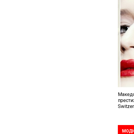
Македо
прести
Switzer
МОДН