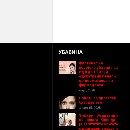
УБАВИНА
Фестивал на
корејска убавина за
од 8 до 10 мај и
едукативни панели
со дерматолози и
фармацевти
мај 6, 2026
Совети за пролетен
блескав тен
април 15, 2025
Зимски предизвици
на кожата: Како да
ја заштитите кожата
од загаден воздух и