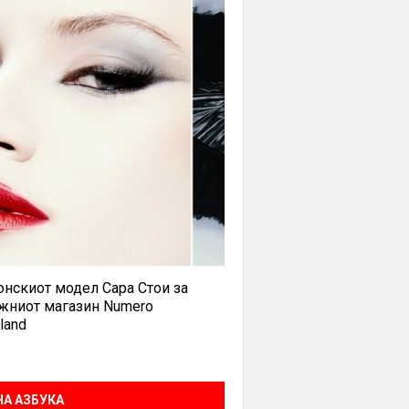
нскиот модел Сара Стои за
жниот магазин Numero
land
А АЗБУКА