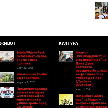
ЖИВОТ
КУЛТУРА
Bitola Whisky Fest:
Филмот
Битола како сцена,
„Скејтбордингот не
вискито како
е за девојчиња“ на
причина
Дина Дума
светската
март 31, 2026
премиера ќе ја има
Витаминска бомба
на фестивалот на
од 17 состојки
Роберт Де Ниро
(„Трибека
јануари 9, 2026
фестивал“)
Предновогодишнa
јуни 1, 2026
зимска магија на
Winter Festival со
Изложбата „Меѓу
многу музика и
нас“ на Индог –
улична храна пред
визуелна приказна
СЦ „Борис
за емпатија, надеж