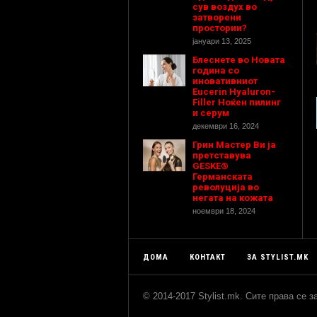
сув воздух во
затворени
простории?
јануари 13, 2025
Блеснете во Новата
година со
иновативниот
Eucerin Hyaluron-
Filler Ноќен пилинг
и серум
декември 16, 2024
Грин Мастер Ви ја
претставува
GESKE®
Германската
револуција во
негата на кожата
ноември 18, 2024
ДОМА
КОНТАКТ
ЗА STYLIST.MK
© 2014-2017 Stylist.mk. Сите права се 