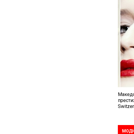
Македо
прести
Switzer
МОДН