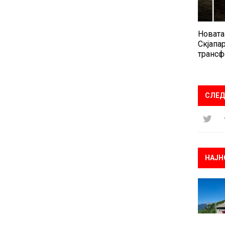
Новата
Скјапар
трансф
СЛЕД
НАЈН