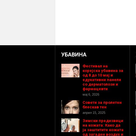
УБАВИНА
Фестивал на
корејска убавина за
од 8 до 10 мај и
едукативни панели
со дерматолози и
фармацевти
мај 6, 2026
Совети за пролетен
блескав тен
април 15, 2025
Зимски предизвици
на кожата: Како да
ја заштитите кожата
од загаден воздух и