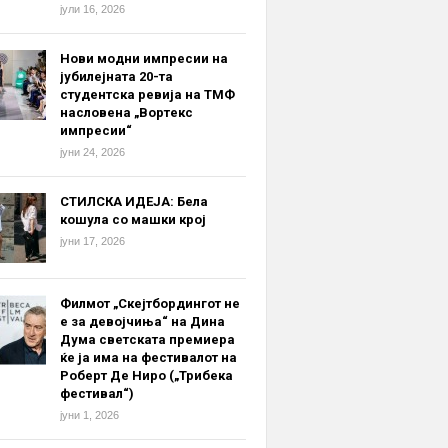
јули 16, 2026
Нови модни импресии на
јубилејната 20-та
студентска ревија на ТМФ
насловена „Вортекс
импресии“
јуни 24, 2026
СТИЛСКА ИДЕЈА: Бела
кошула со машки крој
јуни 17, 2026
Филмот „Скејтбордингот не
е за девојчиња“ на Дина
Дума светската премиера
ќе ја има на фестивалот на
Роберт Де Ниро („Трибека
фестивал“)
јуни 1, 2026