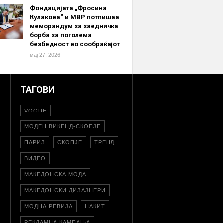
Фондацијата „Фросина
Кулакова“ и МВР потпишаа
меморандум за заедничка
борба за поголема
безбедност во сообраќајот
мај 27, 2026
ТАГОВИ
VOGUE
МОДЕН ВИКЕНД-СКОПЈЕ
ПАРИЗ
СКОПЈЕ
ТРЕНД
ВИДЕО
МАКЕДОНСКА МОДА
МАКЕДОНСКИ ДИЗАЈНЕРИ
МОДНА РЕВИЈА
НАКИТ
РЕКЛАМНА КАМПАЊА