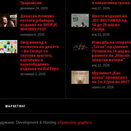
Трајковски
и колективна грижа
декември 24, 2025
мај 27, 2026
Денеска почнува
Шесто издание на
петтото јубилејно
ЈЕС ФЕСТИВАЛ од
издание на SKOPJE
14 до 20 мај во
WHISKEY FEST
Скопје
ноември 6, 2025
мај 12, 2026
Овој викенд е
Изведба на операта
посветен на децата
„Тоска“ од Џакомо
– Во Скопје се
Пучини на 16 мај во
случува третото,
рамките на „Мајски
најголемо и
оперски вечери“
највозбудливо
мај 12, 2026
издание на Kid Expo
Мјузиклот „Као
октомври 2, 2025
какао“ премиерно
на 2 и 3 јуни во МНТ
април 24, 2026
МАРКЕТИНГ
задржани. Development & Hosting
eXpressive graphics