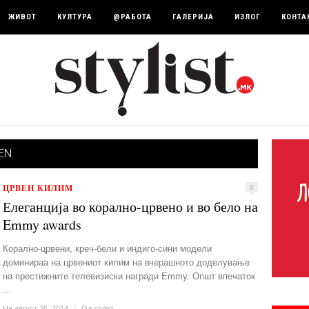
ЖИВОТ
КУЛТУРА
@РАБОТА
ГАЛЕРИЈА
ИЗЛОГ
КОНТА
EN
ЦРВЕН КИЛИМ
0
Елеганција во корално-црвено и во бело на
Emmy awards
Корално-црвени, креч-бели и индиго-сини модели
доминираа на црвениот килим на вчерашното доделување
на престижните телевизиски награди Emmy. Општ впечаток
...
На август 26, 2014
/
Од
stylist