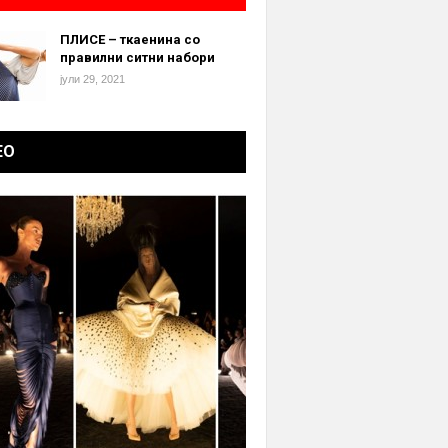
ПЛИСЕ – ткаенина со
правилни ситни набори
јули 29, 2021
ЕО