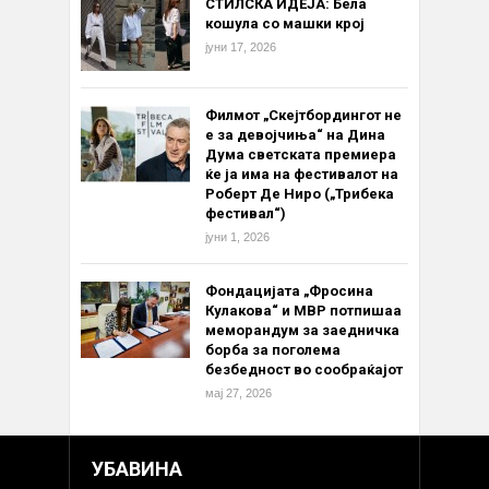
СТИЛСКА ИДЕЈА: Бела
кошула со машки крој
јуни 17, 2026
Филмот „Скејтбордингот не
е за девојчиња“ на Дина
Дума светската премиера
ќе ја има на фестивалот на
Роберт Де Ниро („Трибека
фестивал“)
јуни 1, 2026
Фондацијата „Фросина
Кулакова“ и МВР потпишаа
меморандум за заедничка
борба за поголема
безбедност во сообраќајот
мај 27, 2026
УБАВИНА