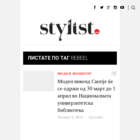
ДОМА
МОДА
СТИЛ
УБАВИНА
ЖИВОТ
КУЛТУРА
@РАБОТА
ГАЛЕРИЈА
ИЗЛОГ
КОНТАКТ
ЛИСТАТЕ ПО ТАГ
REBEEL
МОДЕН МОНИТОР
0
Моден викенд Скопје ќе
се одржи од 30 март до 1
април во Националната
универзитетска
библиотека
На март 6, 2018
/
Од
stylist