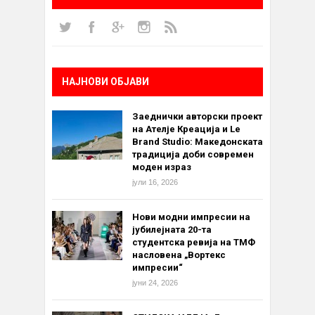
НАЈНОВИ ОБЈАВИ
Заеднички авторски проект
на Ателје Креација и Le
Brand Studio: Македонската
традиција доби современ
моден израз
јули 16, 2026
Нови модни импресии на
јубилејната 20-та
студентска ревија на ТМФ
насловена „Вортекс
импресии“
јуни 24, 2026