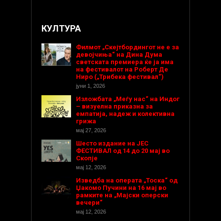
КУЛТУРА
Филмот „Скејтбордингот не е за
девојчиња“ на Дина Дума
светската премиера ќе ја има
на фестивалот на Роберт Де
Ниро („Трибека фестивал“)
јуни 1, 2026
Изложбата „Меѓу нас“ на Индог
– визуелна приказна за
емпатија, надеж и колективна
грижа
мај 27, 2026
Шесто издание на ЈЕС
ФЕСТИВАЛ од 14 до 20 мај во
Скопје
мај 12, 2026
Изведба на операта „Тоска“ од
Џакомо Пучини на 16 мај во
рамките на „Мајски оперски
вечери“
мај 12, 2026