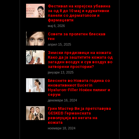
Фестивал на корејска убавина
за од 8 до 10 мај и едукативни
панели со дерматолози и
фармацевти
мај 6, 2026
Совети за пролетен блескав
тен
април 15, 2025
Зимски предизвици на кожата:
Како да ја заштитите кожата од
загаден воздух и сув воздух во
затворени простории?
јануари 13, 2025
Блеснете во Новата година со
иновативниот Eucerin
Hyaluron-Filler Ноќен пилинг и
серум
декември 16, 2024
Грин Мастер Ви ја претставува
GESKE® Германската
револуција во негата на
кожата
ноември 18, 2024