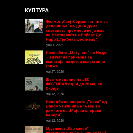
КУЛТУРА
Филмот „Скејтбордингот не е за
девојчиња“ на Дина Дума
светската премиера ќе ја има
на фестивалот на Роберт Де
Ниро („Трибека фестивал“)
јуни 1, 2026
Изложбата „Меѓу нас“ на Индог
– визуелна приказна за
емпатија, надеж и колективна
грижа
мај 27, 2026
Шесто издание на ЈЕС
ФЕСТИВАЛ од 14 до 20 мај во
Скопје
мај 12, 2026
Изведба на операта „Тоска“ од
Џакомо Пучини на 16 мај во
рамките на „Мајски оперски
вечери“
мај 12, 2026
Мјузиклот „Као какао“
премиерно на 2 и 3 јуни во МНТ