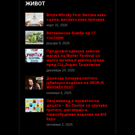
ЖИВОТ
Bitola Whisky Fest: Битола како
сцена, вискито како причина
март 31, 2026
Витаминска бомба од 17
состојки
јануари 9, 2026
Предновогодишнa зимска
магија на Winter Festival со
многу музика и улична храна
пред СЦ „Борис Трајковски
декември 24, 2025
Денеска почнува петтото
јубилејно издание на SKOPJE
WHISKEY FEST
ноември 6, 2025
Овој викенд е посветен на
децата – Во Скопје се случува
третото, најголемо и
највозбудливо издание на Kid
Expo
октомври 2, 2025