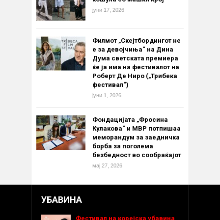
јуни 17, 2026
Филмот „Скејтбордингот не
е за девојчиња“ на Дина
Дума светската премиера
ќе ја има на фестивалот на
Роберт Де Ниро („Трибека
фестивал“)
јуни 1, 2026
Фондацијата „Фросина
Кулакова“ и МВР потпишаа
меморандум за заедничка
борба за поголема
безбедност во сообраќајот
мај 27, 2026
УБАВИНА
Фестивал на корејска убавина