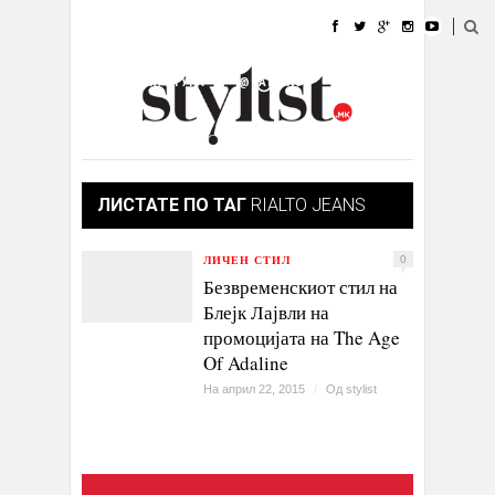
ДОМА
МОДА
СТИЛ
УБАВИНА
ЖИВОТ
КУЛТУРА
@РАБОТА
ГАЛЕРИЈА
ИЗЛОГ
КОНТАКТ
ЛИСТАТЕ ПО ТАГ
RIALTO JEANS
ЛИЧЕН СТИЛ
0
Безвременскиот стил на
Блејк Лајвли на
промоцијата на The Age
Of Adaline
На април 22, 2015
/
Од
stylist