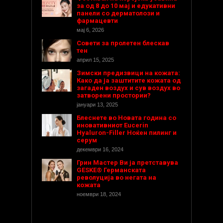
за од 8 до 10 мај и едукативни
панели со дерматолози и
фармацевти
мај 6, 2026
Совети за пролетен блескав
тен
април 15, 2025
Зимски предизвици на кожата:
Како да ја заштитите кожата од
загаден воздух и сув воздух во
затворени простории?
јануари 13, 2025
Блеснете во Новата година со
иновативниот Eucerin
Hyaluron-Filler Ноќен пилинг и
серум
декември 16, 2024
Грин Мастер Ви ја претставува
GESKE® Германската
револуција во негата на
кожата
ноември 18, 2024