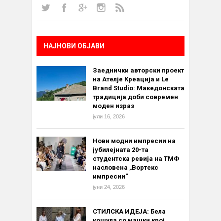
НАЈНОВИ ОБЈАВИ
Заеднички авторски проект
на Ателје Креација и Le
Brand Studio: Македонската
традиција доби современ
моден израз
јули 16, 2026
Нови модни импресии на
јубилејната 20-та
студентска ревија на ТМФ
насловена „Вортекс
импресии“
јуни 24, 2026
СТИЛСКА ИДЕЈА: Бела
кошула со машки крој