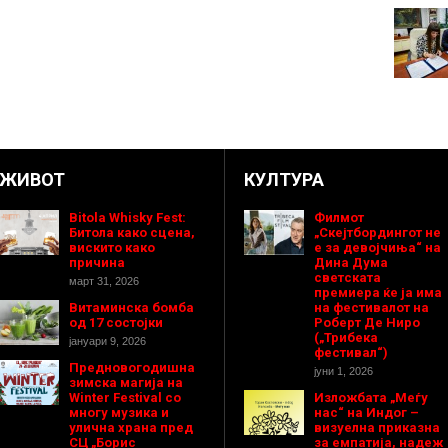
ЖИВОТ
КУЛТУРА
Bitola Whisky Fest:
Филмот
Битола како сцена,
„Скејтбордингот не
вискито како
е за девојчиња“ на
причина
Дина Дума
светската
март 31, 2026
премиера ќе ја има
Витаминска бомба
на фестивалот на
од 17 состојки
Роберт Де Ниро
(„Трибека
јануари 9, 2026
фестивал“)
Предновогодишнa
јуни 1, 2026
зимска магија на
Winter Festival со
Изложбата „Меѓу
многу музика и
нас“ на Индог –
улична храна пред
визуелна приказна
СЦ „Борис
за емпатија, надеж