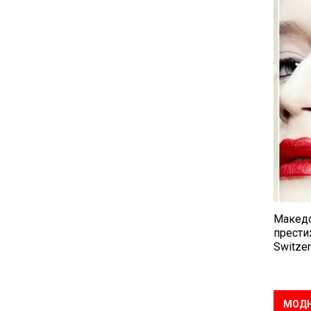
Македо
прести
Switzer
МОДН