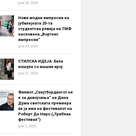
јули 16, 2026
Нови модни импресии на
јубилејната 20-та
студентска ревија на ТМФ
насловена „Вортекс
импресии“
јуни 24, 2026
СТИЛСКА ИДЕЈА: Бела
кошула со машки крој
јуни 17, 2026
Филмот „Скејтбордингот не
е за девојчиња“ на Дина
Дума светската премиера
ќе ја има на фестивалот на
Роберт Де Ниро („Трибека
фестивал“)
јуни 1, 2026