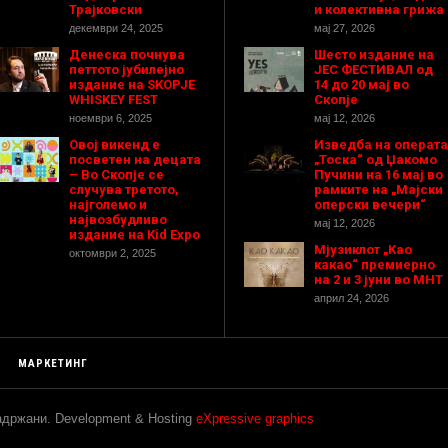
Трајковски
и колективна грижа
декември 24, 2025
мај 27, 2026
Денеска почнува
Шесто издание на
петтото јубилејно
ЈЕС ФЕСТИВАЛ од
издание на SKOPJE
14 до 20 мај во
WHISKEY FEST
Скопје
ноември 6, 2025
мај 12, 2026
Овој викенд е
Изведба на операта
посветен на децата
„Тоска“ од Џакомо
– Во Скопје се
Пучини на 16 мај во
случува третото,
рамките на „Мајски
најголемо и
оперски вечери“
највозбудливо
мај 12, 2026
издание на Kid Expo
Мјузиклот „Као
октомври 2, 2025
какао“ премиерно
на 2 и 3 јуни во МНТ
април 24, 2026
МАРКЕТИНГ
задржани. Development & Hosting
eXpressive graphics