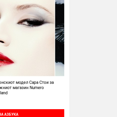
нскиот модел Сара Стои за
жниот магазин Numero
land
А АЗБУКА