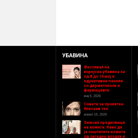
УБАВИНА
Фестивал на
корејска убавина за
од 8 до 10 мај и
едукативни панели
со дерматолози и
фармацевти
мај 6, 2026
Совети за пролетен
блескав тен
април 15, 2025
Зимски предизвици
на кожата: Како да
ја заштитите кожата
од загаден воздух и