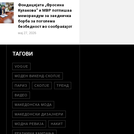
Фондацијата „Фросина
Кулакова“ и МВР потпишаа
меморандум за заедничка
борба за поголема
безбедност во сообраќајот
мај 27, 2026
ТАГОВИ
VOGUE
МОДЕН ВИКЕНД-СКОПЈЕ
ПАРИЗ
СКОПЈЕ
ТРЕНД
ВИДЕО
МАКЕДОНСКА МОДА
МАКЕДОНСКИ ДИЗАЈНЕРИ
МОДНА РЕВИЈА
НАКИТ
РЕКЛАМНА КАМПАЊА