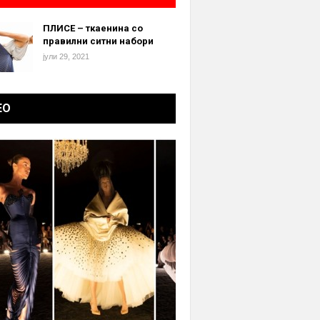
ПЛИСЕ – ткаенина со
правилни ситни набори
јули 29, 2021
ЕО