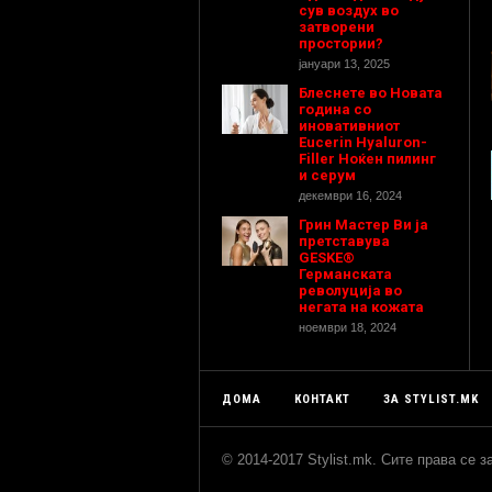
сув воздух во
затворени
простории?
јануари 13, 2025
Блеснете во Новата
година со
иновативниот
Eucerin Hyaluron-
Filler Ноќен пилинг
и серум
декември 16, 2024
Грин Мастер Ви ја
претставува
GESKE®
Германската
револуција во
негата на кожата
ноември 18, 2024
ДОМА
КОНТАКТ
ЗА STYLIST.MK
© 2014-2017 Stylist.mk. Сите права се 