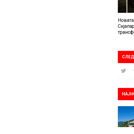
Новата
Скјапар
трансф
СЛЕД
НАЈН