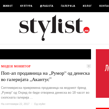
ЖИВОТ
КУЛТУРА
@РАБОТА
ГАЛЕРИЈА
ИЗЛОГ
КОНТА
МОДЕН МОНИТОР
0
Поп-ап продавница на „Румор“ од денеска
во галеријата „Акантус”
Септемвриска привремена продавница на модниот бренд
„Румор“ од Охрид ќе биде отворена денеска во 18 часот во
скопската галерија ...
На септември 22, 2017
/
Од
stylist