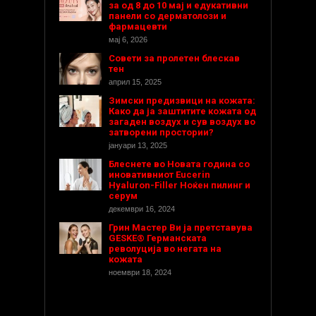
за од 8 до 10 мај и едукативни
панели со дерматолози и
фармацевти
мај 6, 2026
Совети за пролетен блескав
тен
април 15, 2025
Зимски предизвици на кожата:
Како да ја заштитите кожата од
загаден воздух и сув воздух во
затворени простории?
јануари 13, 2025
Блеснете во Новата година со
иновативниот Eucerin
Hyaluron-Filler Ноќен пилинг и
серум
декември 16, 2024
Грин Мастер Ви ја претставува
GESKE® Германската
револуција во негата на
кожата
ноември 18, 2024