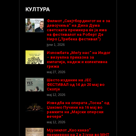
КУЛТУРА
Филмот „Скејтбордингот не е за
девојчиња“ на Дина Дума
светската премиера ќе ја има
на фестивалот на Роберт Де
Ниро („Трибека фестивал“)
јуни 1, 2026
Изложбата „Меѓу нас“ на Индог
– визуелна приказна за
емпатија, надеж и колективна
грижа
мај 27, 2026
Шесто издание на ЈЕС
ФЕСТИВАЛ од 14 до 20 мај во
Скопје
мај 12, 2026
Изведба на операта „Тоска“ од
Џакомо Пучини на 16 мај во
рамките на „Мајски оперски
вечери“
мај 12, 2026
Мјузиклот „Као какао“
премиерно на 2 и 3 јуни во МНТ