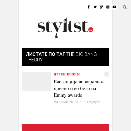
ДОМА
МОДА
СТИЛ
УБАВИНА
ЖИВОТ
КУЛТУРА
@РАБОТА
ГАЛЕРИЈА
ИЗЛОГ
КОНТАКТ
ЛИСТАТЕ ПО ТАГ
THE BIG BANG
THEORY
ЦРВЕН КИЛИМ
0
Елеганција во корално-
црвено и во бело на
Emmy awards
На август 26, 2014
/
Од
stylist