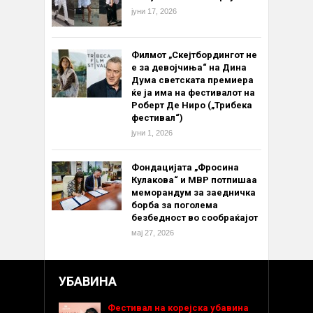
јуни 17, 2026
Филмот „Скејтбордингот не
е за девојчиња“ на Дина
Дума светската премиера
ќе ја има на фестивалот на
Роберт Де Ниро („Трибека
фестивал“)
јуни 1, 2026
Фондацијата „Фросина
Кулакова“ и МВР потпишаа
меморандум за заедничка
борба за поголема
безбедност во сообраќајот
мај 27, 2026
УБАВИНА
Фестивал на корејска убавина