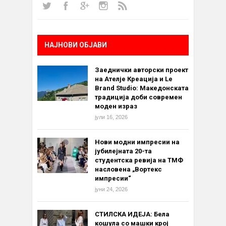
НАЈНОВИ ОБЈАВИ
Заеднички авторски проект
на Ателје Креација и Le
Brand Studio: Македонската
традиција доби современ
моден израз
јули 16, 2026
Нови модни импресии на
јубилејната 20-та
студентска ревија на ТМФ
насловена „Вортекс
импресии“
јуни 24, 2026
СТИЛСКА ИДЕЈА: Бела
кошула со машки крој