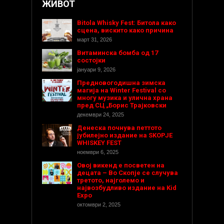
ЖИВОТ
Bitola Whisky Fest: Битола како
сцена, вискито како причина
март 31, 2026
Витаминска бомба од 17
состојки
јануари 9, 2026
Предновогодишнa зимска
магија на Winter Festival со
многу музика и улична храна
пред СЦ „Борис Трајковски
декември 24, 2025
Денеска почнува петтото
јубилејно издание на SKOPJE
WHISKEY FEST
ноември 6, 2025
Овој викенд е посветен на
децата – Во Скопје се случува
третото, најголемо и
највозбудливо издание на Kid
Expo
октомври 2, 2025