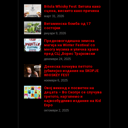
Bitola Whisky Fest: Битола како
сцена, вискито како причина
март 31, 2026
Витаминска бомба од 17
состојки
јануари 9, 2026
Предновогодишнa зимска
магија на Winter Festival со
многу музика и улична храна
пред СЦ „Борис Трајковски
декември 24, 2025
Денеска почнува петтото
јубилејно издание на SKOPJE
WHISKEY FEST
ноември 6, 2025
Овој викенд е посветен на
децата – Во Скопје се случува
третото, најголемо и
највозбудливо издание на Kid
Expo
октомври 2, 2025