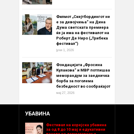
Филмот „Скејтбордингот не
е за девојчиња“ на Дина
Дума светската премиера
ќе ја има на фестивалот на
Роберт Де Ниро („Трибека
фестивал“)
јуни 1, 2026
Фондацијата „Фросина
Кулакова“ и МВР потпишаа
меморандум за заедничка
борба за поголема
безбедност во сообраќајот
мај 27, 2026
УБАВИНА
Фестивал на корејска убавина
за од 8 до 10 мај и едукативни
панели со дерматолози и