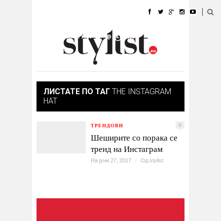
ДОМА
МОДА
СТИЛ
УБАВИНА
ЖИВОТ
КУЛТУРА
@РАБОТА
ГАЛЕРИЈА
ИЗЛОГ
КОНТАКТ
ЛИСТАТЕ ПО ТАГ
THE INSTAGRAM
HAT
ТРЕНДОВИ
0
Шеширите со порака се
тренд на Инстаграм
На јуни 27, 2017
/
Од
stylist