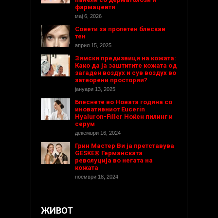
фармацевти
мај 6, 2026
Совети за пролетен блескав
тен
април 15, 2025
Зимски предизвици на кожата:
Како да ја заштитите кожата од
загаден воздух и сув воздух во
затворени простории?
јануари 13, 2025
Блеснете во Новата година со
иновативниот Eucerin
Hyaluron-Filler Ноќен пилинг и
серум
декември 16, 2024
Грин Мастер Ви ја претставува
GESKE® Германската
револуција во негата на
кожата
ноември 18, 2024
ЖИВОТ