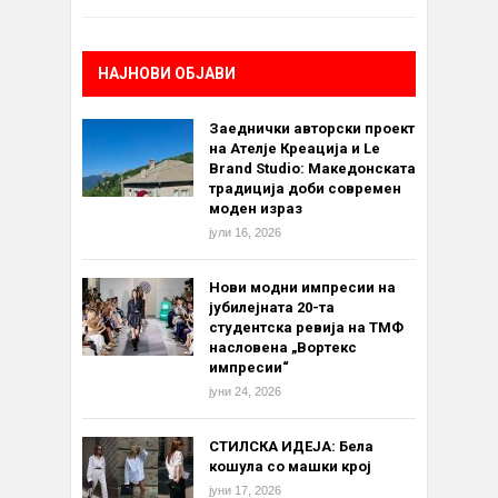
НАЈНОВИ ОБЈАВИ
Заеднички авторски проект
на Ателје Креација и Le
Brand Studio: Македонската
традиција доби современ
моден израз
јули 16, 2026
Нови модни импресии на
јубилејната 20-та
студентска ревија на ТМФ
насловена „Вортекс
импресии“
јуни 24, 2026
СТИЛСКА ИДЕЈА: Бела
кошула со машки крој
јуни 17, 2026