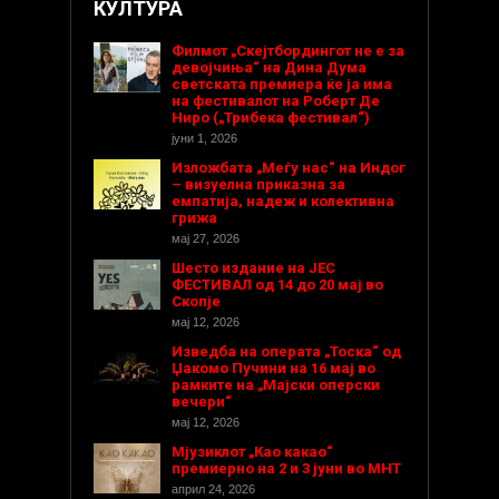
КУЛТУРА
Филмот „Скејтбордингот не е за
девојчиња“ на Дина Дума
светската премиера ќе ја има
на фестивалот на Роберт Де
Ниро („Трибека фестивал“)
јуни 1, 2026
Изложбата „Меѓу нас“ на Индог
– визуелна приказна за
емпатија, надеж и колективна
грижа
мај 27, 2026
Шесто издание на ЈЕС
ФЕСТИВАЛ од 14 до 20 мај во
Скопје
мај 12, 2026
Изведба на операта „Тоска“ од
Џакомо Пучини на 16 мај во
рамките на „Мајски оперски
вечери“
мај 12, 2026
Мјузиклот „Као какао“
премиерно на 2 и 3 јуни во МНТ
април 24, 2026