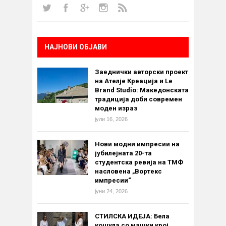
НАЈНОВИ ОБЈАВИ
Заеднички авторски проект
на Ателје Креација и Le
Brand Studio: Македонската
традиција доби современ
моден израз
јули 16, 2026
Нови модни импресии на
јубилејната 20-та
студентска ревија на ТМФ
насловена „Вортекс
импресии“
јуни 24, 2026
СТИЛСКА ИДЕЈА: Бела
кошула со машки крој