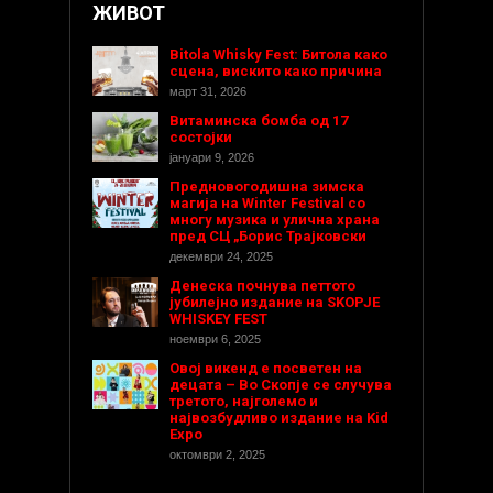
ЖИВОТ
Bitola Whisky Fest: Битола како
сцена, вискито како причина
март 31, 2026
Витаминска бомба од 17
состојки
јануари 9, 2026
Предновогодишнa зимска
магија на Winter Festival со
многу музика и улична храна
пред СЦ „Борис Трајковски
декември 24, 2025
Денеска почнува петтото
јубилејно издание на SKOPJE
WHISKEY FEST
ноември 6, 2025
Овој викенд е посветен на
децата – Во Скопје се случува
третото, најголемо и
највозбудливо издание на Kid
Expo
октомври 2, 2025