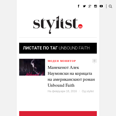
ДОМА
МОДА
СТИЛ
УБАВИНА
ЖИВОТ
КУЛТУРА
@РАБОТА
ГАЛЕРИЈА
ИЗЛОГ
КОНТАКТ
ЛИСТАТЕ ПО ТАГ
UNBOUND FAITH
МОДЕН МОНИТОР
0
Манекенот Алек
Наумовски на корицата
на американскиот роман
Unbound Faith
На февруари 18, 2016
/
Од
stylist