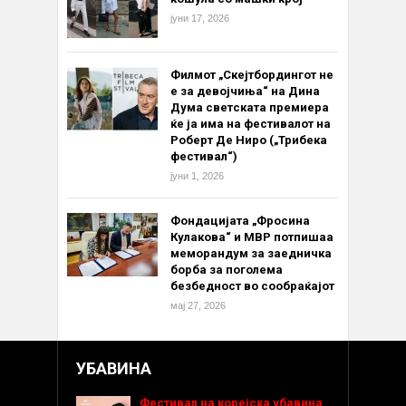
јуни 17, 2026
Филмот „Скејтбордингот не
е за девојчиња“ на Дина
Дума светската премиера
ќе ја има на фестивалот на
Роберт Де Ниро („Трибека
фестивал“)
јуни 1, 2026
Фондацијата „Фросина
Кулакова“ и МВР потпишаа
меморандум за заедничка
борба за поголема
безбедност во сообраќајот
мај 27, 2026
УБАВИНА
Фестивал на корејска убавина