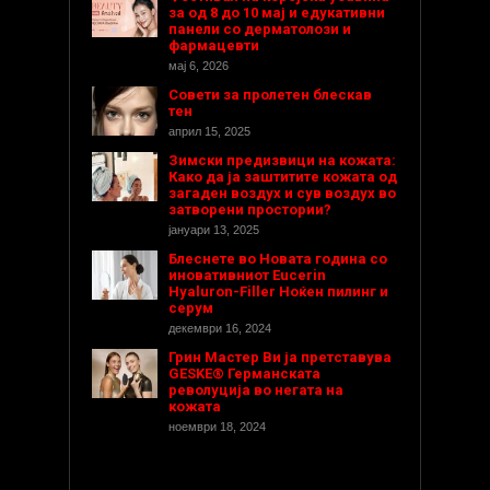
за од 8 до 10 мај и едукативни
панели со дерматолози и
фармацевти
мај 6, 2026
Совети за пролетен блескав
тен
април 15, 2025
Зимски предизвици на кожата:
Како да ја заштитите кожата од
загаден воздух и сув воздух во
затворени простории?
јануари 13, 2025
Блеснете во Новата година со
иновативниот Eucerin
Hyaluron-Filler Ноќен пилинг и
серум
декември 16, 2024
Грин Мастер Ви ја претставува
GESKE® Германската
револуција во негата на
кожата
ноември 18, 2024