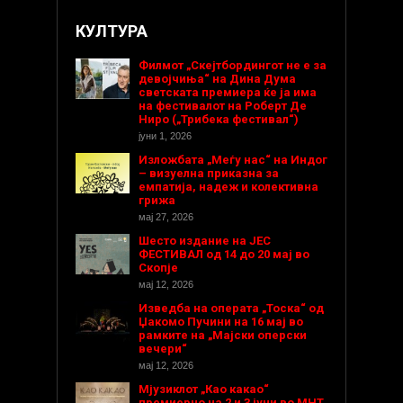
КУЛТУРА
Филмот „Скејтбордингот не е за
девојчиња“ на Дина Дума
светската премиера ќе ја има
на фестивалот на Роберт Де
Ниро („Трибека фестивал“)
јуни 1, 2026
Изложбата „Меѓу нас“ на Индог
– визуелна приказна за
емпатија, надеж и колективна
грижа
мај 27, 2026
Шесто издание на ЈЕС
ФЕСТИВАЛ од 14 до 20 мај во
Скопје
мај 12, 2026
Изведба на операта „Тоска“ од
Џакомо Пучини на 16 мај во
рамките на „Мајски оперски
вечери“
мај 12, 2026
Мјузиклот „Као какао“
премиерно на 2 и 3 јуни во МНТ