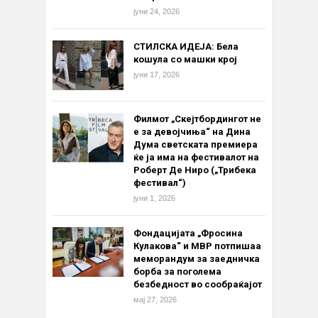
јуни 24, 2026
СТИЛСКА ИДЕЈА: Бела
кошула со машки крој
јуни 17, 2026
Филмот „Скејтбордингот не
е за девојчиња“ на Дина
Дума светската премиера
ќе ја има на фестивалот на
Роберт Де Ниро („Трибека
фестивал“)
јуни 1, 2026
Фондацијата „Фросина
Кулакова“ и МВР потпишаа
меморандум за заедничка
борба за поголема
безбедност во сообраќајот
мај 27, 2026