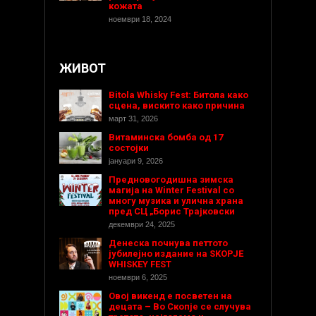
кожата
ноември 18, 2024
ЖИВОТ
Bitola Whisky Fest: Битола како
сцена, вискито како причина
март 31, 2026
Витаминска бомба од 17
состојки
јануари 9, 2026
Предновогодишнa зимска
магија на Winter Festival со
многу музика и улична храна
пред СЦ „Борис Трајковски
декември 24, 2025
Денеска почнува петтото
јубилејно издание на SKOPJE
WHISKEY FEST
ноември 6, 2025
Овој викенд е посветен на
децата – Во Скопје се случува