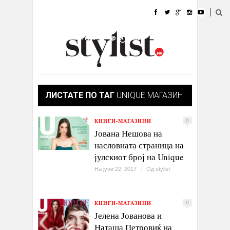
ДОМА
МОДА
СТИЛ
УБАВИНА
ЖИВОТ
КУЛТУРА
@РАБОТА
ГАЛЕРИЈА
ИЗЛОГ
КОНТАКТ
ЛИСТАТЕ ПО ТАГ
UNIQUE МАГАЗИН
КНИГИ-МАГАЗИНИ
0
Јована Нешова на
насловната страница на
јулскиот број на Unique
На јуни 22, 2017
/
Од
stylist
КНИГИ-МАГАЗИНИ
0
Јелена Јованова и
Наташа Петровиќ на