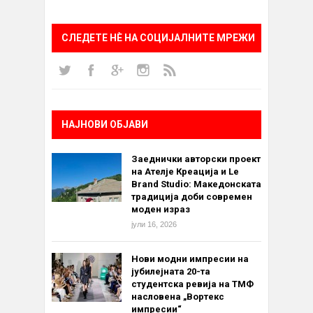
СЛЕДЕТЕ НÈ НА СОЦИЈАЛНИТЕ МРЕЖИ
НАЈНОВИ ОБЈАВИ
Заеднички авторски проект
на Ателје Креација и Le
Brand Studio: Македонската
традиција доби современ
моден израз
јули 16, 2026
Нови модни импресии на
јубилејната 20-та
студентска ревија на ТМФ
насловена „Вортекс
импресии“