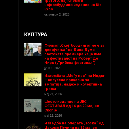
третото, најголемо и
највозбудливо издание на Kid
Expo
октомври 2, 2025
КУЛТУРА
Филмот „Скејтбордингот не е за
девојчиња“ на Дина Дума
светската премиера ќе ја има
на фестивалот на Роберт Де
Ниро („Трибека фестивал“)
јуни 1, 2026
Изложбата „Меѓу нас“ на Индог
– визуелна приказна за
емпатија, надеж и колективна
грижа
мај 27, 2026
Шесто издание на ЈЕС
ФЕСТИВАЛ од 14 до 20 мај во
Скопје
мај 12, 2026
Изведба на операта „Тоска“ од
Џакомо Пучини на 16 мај во