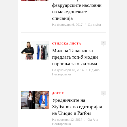
февруарските насловни
на македонските
списанија
На февруари 6, 2017
/
Од
stylist
СТИЛСКА ЛИСТА
0
Милена Танаскоска
предлага топ-5 модни
парчиња за оваа зима
На декември 18, 2014
/
Од
Ана
Несторовска
ДОСИЕ
0
Уредничките на
Stylist.mk во едиторијал
на Unique и Parfois
На ноември 12, 2014
/
Од
Ана
Несторовска