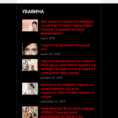
УБАВИНА
Фестивал на корејска убавина
за од 8 до 10 мај и едукативни
панели со дерматолози и
фармацевти
мај 6, 2026
Совети за пролетен блескав
тен
април 15, 2025
Зимски предизвици на кожата:
Како да ја заштитите кожата од
загаден воздух и сув воздух во
затворени простории?
јануари 13, 2025
Блеснете во Новата година со
иновативниот Eucerin
Hyaluron-Filler Ноќен пилинг и
серум
декември 16, 2024
Грин Мастер Ви ја претставува
GESKE® Германската
револуција во негата на