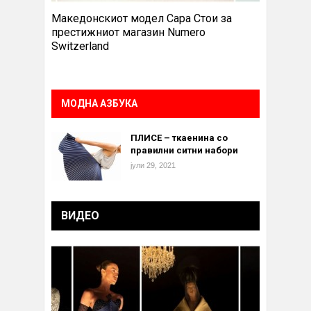
Македонскиот модел Сара Стои за
престижниот магазин Numero
Switzerland
МОДНА АЗБУКА
ПЛИСЕ – ткаенина со
правилни ситни набори
јули 29, 2021
ВИДЕО