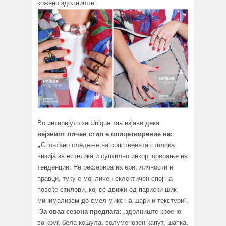
кожено здолниште.
Во интервјуто за Unique таа изјави дека
нејзниот личен стил е олицетворение на:
„
Спонтано следење на сопствената стилска
визија за естетика и суптилно инкорпорирање на
тенденции. Не реферира на ери, личности и
правци, туку е мој личен еклектичен спој на
повеќе стилови, кој се движи од париски шик
минимализам до смел микс на шари и текстури“.
За оваа сезона предлага:
„здолниште кроено
во круг, бела кошула, волуменозен капут, шапка,