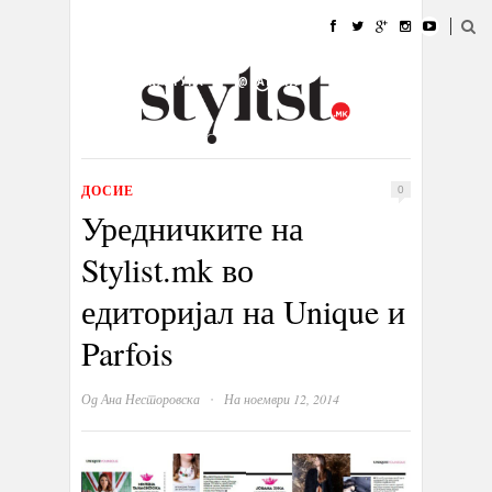
ДОМА
МОДА
СТИЛ
УБАВИНА
ЖИВОТ
КУЛТУРА
@РАБОТА
ГАЛЕРИЈА
ИЗЛОГ
КОНТАКТ
ДОСИЕ
0
Уредничките на
Stylist.mk во
едиторијал на Unique и
Parfois
·
Од
Ана Несторовска
На ноември 12, 2014