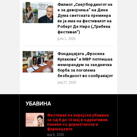
Филмот „Скејтбордингот не
е за девојчиња“ на Дина
Дума светската премиера
ќе ја има на фестивалот на
Роберт Де Ниро („Трибека
фестивал“)
јуни 1, 2026
Фондацијата „Фросина
Кулакова“ и МВР потпишаа
меморандум за заедничка
борба за поголема
безбедност во сообраќајот
мај 27, 2026
УБАВИНА
Фестивал на корејска убавина
за од 8 до 10 мај и едукативни
панели со дерматолози и
фармацевти
мај 6, 2026