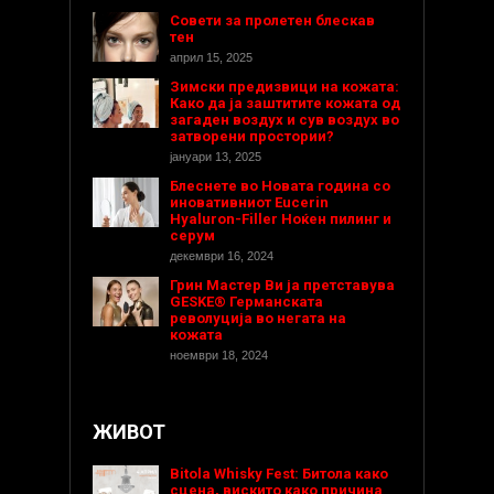
Совети за пролетен блескав
тен
април 15, 2025
Зимски предизвици на кожата:
Како да ја заштитите кожата од
загаден воздух и сув воздух во
затворени простории?
јануари 13, 2025
Блеснете во Новата година со
иновативниот Eucerin
Hyaluron-Filler Ноќен пилинг и
серум
декември 16, 2024
Грин Мастер Ви ја претставува
GESKE® Германската
револуција во негата на
кожата
ноември 18, 2024
ЖИВОТ
Bitola Whisky Fest: Битола како
сцена, вискито како причина