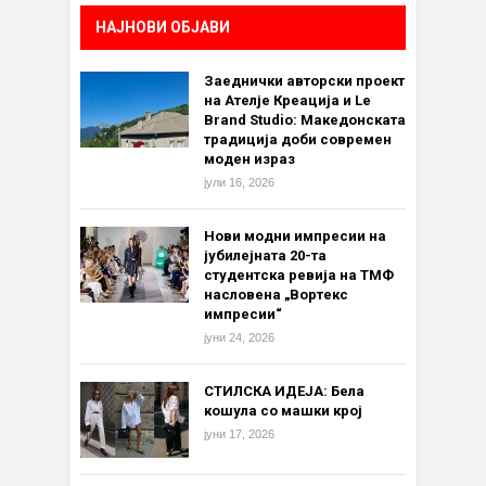
НАЈНОВИ ОБЈАВИ
Заеднички авторски проект
на Ателје Креација и Le
Brand Studio: Македонската
традиција доби современ
моден израз
јули 16, 2026
Нови модни импресии на
јубилејната 20-та
студентска ревија на ТМФ
насловена „Вортекс
импресии“
јуни 24, 2026
СТИЛСКА ИДЕЈА: Бела
кошула со машки крој
јуни 17, 2026