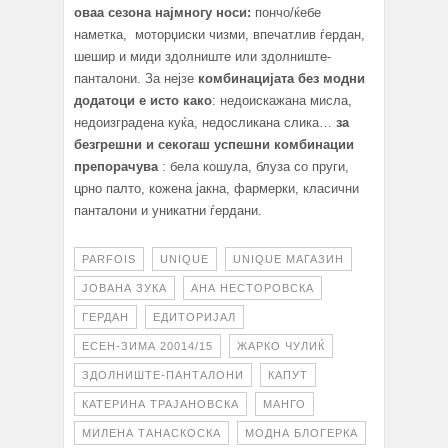
оваа сезона најмногу носи:
пончо/ќебе
наметка, моторџиски чизми, впечатлив ѓердан,
шешир и миди здолниште или здолниште-
панталони. За нејзе
комбинацијата без модни
додатоци е исто како
: недоискажана мисла,
недоизградена куќа, недосликана слика…
за
безгрешни и секогаш успешни комбинации
препорачува
: бела кошула, блуза со пруги,
црно палто, кожена јакна, фармерки, класични
панталони и уникатни ѓердани.
PARFOIS
UNIQUE
UNIQUE МАГАЗИН
ЈОВАНА ЗУКА
АНА НЕСТОРОВСКА
ГЕРДАН
ЕДИТОРИЈАЛ
ЕСЕН-ЗИМА 20014/15
ЖАРКО ЧУЛИЌ
ЗДОЛНИШТЕ-ПАНТАЛОНИ
КАПУТ
КАТЕРИНА ТРАЈАНОВСКА
МАНГО
МИЛЕНА ТАНАСКОСКА
МОДНА БЛОГЕРКА