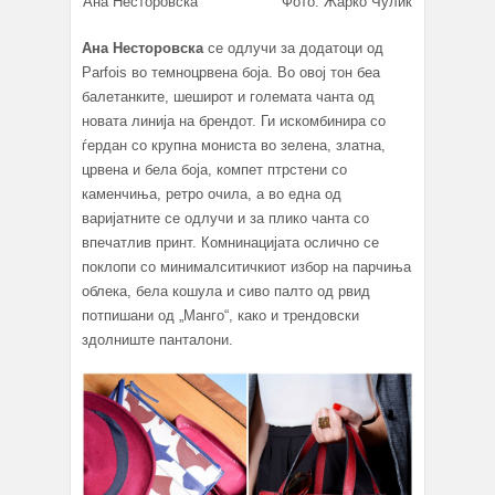
Ана Несторовска Фото: Жарко Чулиќ
Ана Несторовска
се одлучи за додатоци од
Parfois во темноцрвена боја. Во овој тон беа
балетанките, шеширот и големата чанта од
новата линија на брендот. Ги искомбинира со
ѓердан со крупна мониста во зелена, златна,
црвена и бела боја, компет птрстени со
каменчиња, ретро очила, а во една од
варијатните се одлучи и за плико чанта со
впечатлив принт. Комнинацијата ослично се
поклопи со минималситичкиот избор на парчиња
облека, бела кошула и сиво палто од рвид
потпишани од „Манго“, како и трендовски
здолниште панталони.