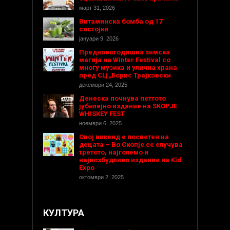
март 31, 2026
Витаминска бомба од 17
состојки
јануари 9, 2026
Предновогодишнa зимска
магија на Winter Festival со
многу музика и улична храна
пред СЦ „Борис Трајковски
декември 24, 2025
Денеска почнува петтото
јубилејно издание на SKOPJE
WHISKEY FEST
ноември 6, 2025
Овој викенд е посветен на
децата – Во Скопје се случува
третото, најголемо и
највозбудливо издание на Kid
Expo
октомври 2, 2025
КУЛТУРА