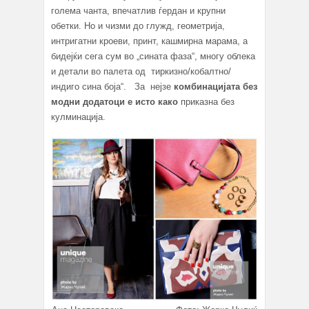
голема чанта, впечатлив ѓердан и крупни
обетки. Но и чизми до глужд, геометрија,
интригатни кроеви, принт, кашмирна марама, а
бидејќи сега сум во „сината фаза“, многу облека
и детали во палета од тиркизно/кобалтно/
индиго сина боја“. За нејзе
комбинацијата без
модни додатоци е исто како
приказна без
кулминација.