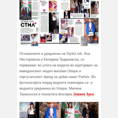
Основачките и уреднички на Stylist.mk, Ана
Несторовска и Катерина Трајановска, се
појавуваат во улога на модели во едиторијал на
македонскиот моден магазин Unique и
португалскиот бренд за урбан накит Parfois. Во
фотосесијата покрај модните новинарки се и
модната уредничка во Unique, Милена
Танаскоска и познатата блогерка
Јована Зука
.