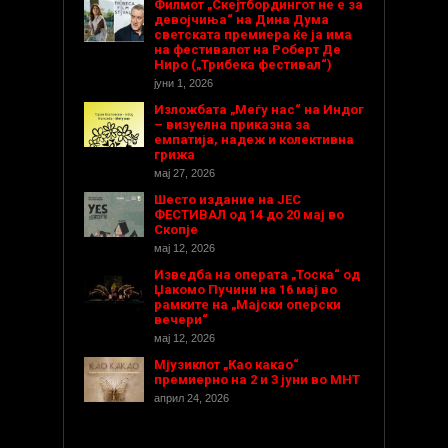
Филмот „Скејтбордингот не е за
девојчиња“ на Дина Дума
светската премиера ќе ја има
на фестивалот на Роберт Де
Ниро („Трибека фестивал“)
јуни 1, 2026
Изложбата „Меѓу нас“ на Индог
– визуелна приказна за
емпатија, надеж и колективна
грижа
мај 27, 2026
Шесто издание на ЈЕС
ФЕСТИВАЛ од 14 до 20 мај во
Скопје
мај 12, 2026
Изведба на операта „Тоска“ од
Џакомо Пучини на 16 мај во
рамките на „Мајски оперски
вечери“
мај 12, 2026
Мјузиклот „Као какао“
премиерно на 2 и 3 јуни во МНТ
април 24, 2026