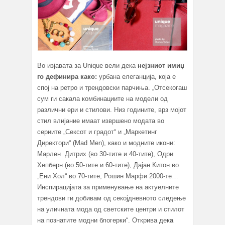
Во изјавата за Unique вели дека
нејзниот имиџ
го дефинира како:
урбана елеганција, која е
спој на ретро и трендовски парчиња. „Отсекогаш
сум ги сакала комбинациите на модели од
различни ери и стилови. Низ годините, врз мојот
стил влијание имаат извршено модата во
сериите „Сексот и градот“ и „Маркетинг
Директори“ (Mad Men), како и модните икони:
Марлен Дитрих (во 30-тите и 40-тите), Одри
Хепберн (во 50-тите и 60-тите), Дајан Китон во
„Ени Хол“ во 70-тите, Рошин Марфи 2000-те…
Инспирацијата за применување на актуелните
трендови ги добивам од секојдневното следење
на уличната мода од светските центри и стилот
на познатите модни блогерки“. Открива дек
а