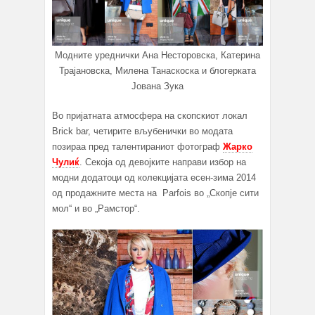
Модните уреднички Ана Несторовска, Катерина
Трајановска, Милена Танаскоска и блогерката
Јована Зука
Во пријатната атмосфера на скопскиот локал
Brick bar, четирите вљубенички во модата
позираа пред талентираниот фотограф
Жарко
Чулиќ
. Секоја од девојките направи избор на
модни додатоци од колекцијата есен-зима 2014
од продажните места на Parfois во „Скопје сити
мол“ и во „Рамстор“.