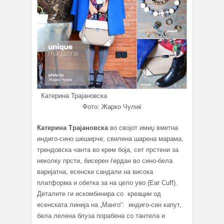
Катерина Трајановска
Фото: Жарко Чулиќ
Катерина Трајановска
во својот имиџ вметна
индиго-сино шеширче, свилена шарена марама,
трендовска чанта во крем боја, сет прстени за
неколку прсти, бисерен ѓердан во сино-бела
варијатна, есенски сандали на висока
платформа и обетка за на цело уво (Ear Cuff).
Деталите ги искомбинира со креации од
есенската линија на „Манго“: индиго-син капут,
бела лелена блуза порабена со тантела и