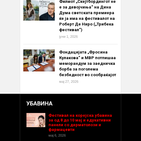
Филмот „Скејтбордингот не
е за девојчиња“ на Дина
Дума светската премиера
ќе ја има на фестивалот на
Роберт Де Ниро („Трибека
фестивал“)
јуни 1, 2026
Фондацијата „Фросина
Кулакова“ и МВР потпишаа
меморандум за заедничка
борба за поголема
безбедност во сообраќајот
мај 27, 2026
УБАВИНА
Фестивал на корејска убавина
за од 8 до 10 мај и едукативни
панели со дерматолози и
фармацевти
мај 6, 2026