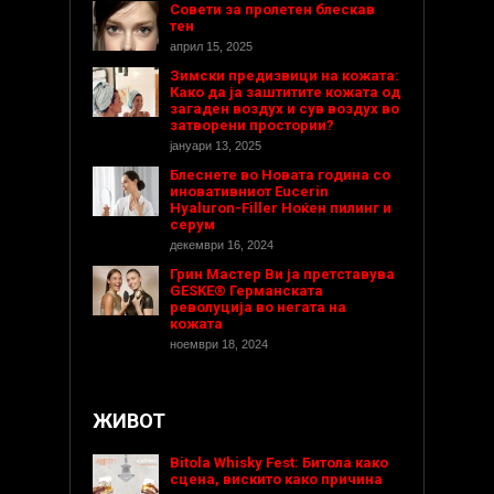
Совети за пролетен блескав
тен
април 15, 2025
Зимски предизвици на кожата:
Како да ја заштитите кожата од
загаден воздух и сув воздух во
затворени простории?
јануари 13, 2025
Блеснете во Новата година со
иновативниот Eucerin
Hyaluron-Filler Ноќен пилинг и
серум
декември 16, 2024
Грин Мастер Ви ја претставува
GESKE® Германската
револуција во негата на
кожата
ноември 18, 2024
ЖИВОТ
Bitola Whisky Fest: Битола како
сцена, вискито како причина