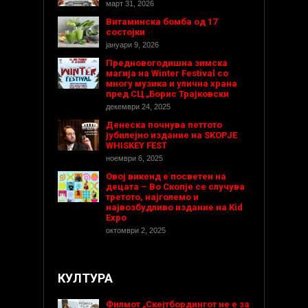
март 31, 2026
Витаминска бомба од 17
состојки
јануари 9, 2026
Предновогодишнa зимска
магија на Winter Festival со
многу музика и улична храна
пред СЦ „Борис Трајковски
декември 24, 2025
Денеска почнува петтото
јубилејно издание на SKOPJE
WHISKEY FEST
ноември 6, 2025
Овој викенд е посветен на
децата – Во Скопје се случува
третото, најголемо и
највозбудливо издание на Kid
Expo
октомври 2, 2025
КУЛТУРА
Филмот „Скејтбордингот не е за