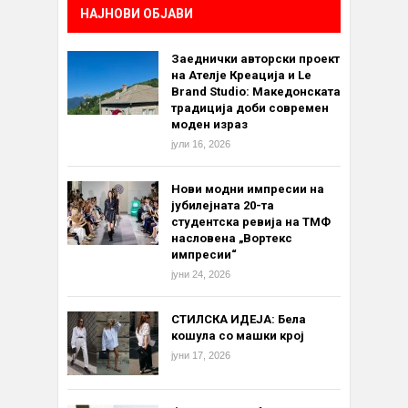
НАЈНОВИ ОБЈАВИ
Заеднички авторски проект
на Ателје Креација и Le
Brand Studio: Македонската
традиција доби современ
моден израз
јули 16, 2026
Нови модни импресии на
јубилејната 20-та
студентска ревија на ТМФ
насловена „Вортекс
импресии“
јуни 24, 2026
СТИЛСКА ИДЕЈА: Бела
кошула со машки крој
јуни 17, 2026