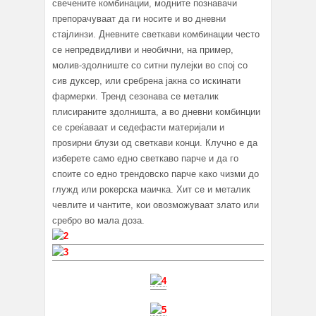
свечените комбинации, модните познавачи
препорачуваат да ги носите и во дневни
стајлинзи. Дневните светкави комбинации често
се непредвидливи и необични, на пример,
молив-здолниште со ситни пулејки во спој со
сив дуксер, или сребрена јакна со искинати
фармерки. Тренд сезонава се металик
плисираните здолништа, а во дневни комбинции
се среќаваат и седефасти материјали и
проѕирни блузи од светкави конци. Клучно е да
изберете само едно светкаво парче и да го
споите со едно трендовско парче како чизми до
глужд или рокерска маичка. Хит се и металик
чевлите и чантите, кои овозможуваат злато или
сребро во мала доза.