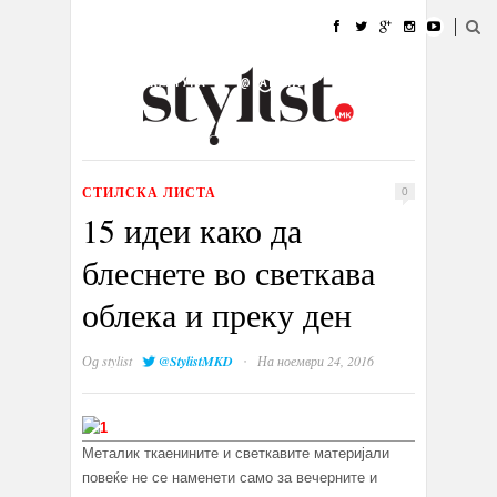
ДОМА
МОДА
СТИЛ
УБАВИНА
ЖИВОТ
КУЛТУРА
@РАБОТА
ГАЛЕРИЈА
ИЗЛОГ
КОНТАКТ
СТИЛСКА ЛИСТА
0
15 идеи како да
блеснете во светкава
облека и преку ден
·
Од
stylist
@StylistMKD
На ноември 24, 2016
Металик ткаенините и светкавите материјали
повеќе не се наменети само за вечерните и