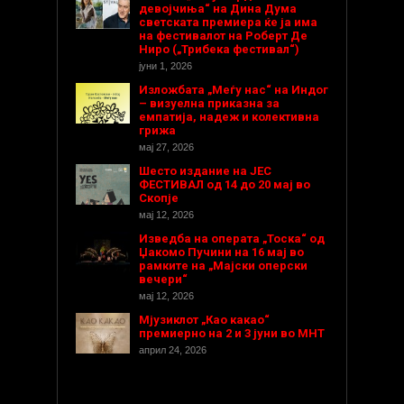
девојчиња“ на Дина Дума
светската премиера ќе ја има
на фестивалот на Роберт Де
Ниро („Трибека фестивал“)
јуни 1, 2026
Изложбата „Меѓу нас“ на Индог
– визуелна приказна за
емпатија, надеж и колективна
грижа
мај 27, 2026
Шесто издание на ЈЕС
ФЕСТИВАЛ од 14 до 20 мај во
Скопје
мај 12, 2026
Изведба на операта „Тоска“ од
Џакомо Пучини на 16 мај во
рамките на „Мајски оперски
вечери“
мај 12, 2026
Мјузиклот „Као какао“
премиерно на 2 и 3 јуни во МНТ
април 24, 2026