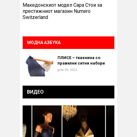
Македонскиот модел Сара Стои за
престижниот магазин Numero
Switzerland
МОДНА АЗБУКА
ПЛИСЕ – ткаенина со
правилни ситни набори
јули 29, 2021
ВИДЕО