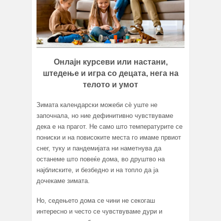
Онлајн курсеви или настани,
штедење и игра со децата, нега на
телото и умот
Зимата календарски можеби сѐ уште не
започнала, но ние дефинитивно чувствуваме
дека е на прагот. Не само што температурите се
пониски и на повисоките места го имаме првиот
снег, туку и пандемијата ни наметнува да
останеме што повеќе дома, во друштво на
најблиските, и безбедно и на топло да ја
дочекаме зимата.
Но, седењето дома се чини не секогаш
интересно и често се чувствуваме дури и