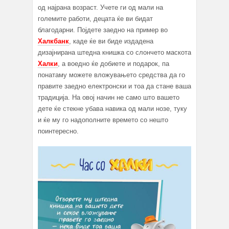
од најрана возраст. Учете ги од мали на
големите работи, децата ќе ви бидат
благодарни. Појдете заедно на пример во
Халкбанк
, каде ќе ви биде издадена
дизајнирана штедна книшка со слончето маскота
Халки
, а воедно ќе добиете и подарок, па
понатаму можете вложувањето средства да го
правите заедно електронски и тоа да стане ваша
традиција. На овој начин не само што вашето
дете ќе стекне убава навика од мали нозе, туку
и ќе му го надополните времето со нешто
поинтересно.