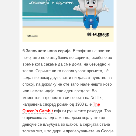
5.Започнете нова серија.
Веројатно не постои
некој што не е вљубеник во сериите, особено во
време кога сакаме да сме дома, на безбедно и
топло. Сериите ни го пополнуваат времето, нѐ
водат во некој друг свет и ни даваат чувство на
спокој, па доколку не сте започнале нешто ново
или немате идеја, еве еден предлог: Во
моментов најголемата хит серија на Netflix,
направена според роман од 1983 г., е
The
Queen’s Gambit
која ги руши сите рекорди. Тоа
е приказна за една млада дама која уште од
девојче се вљубува во шахот, а серијата стана
толкав хит, што дури и пребарувањата на Google