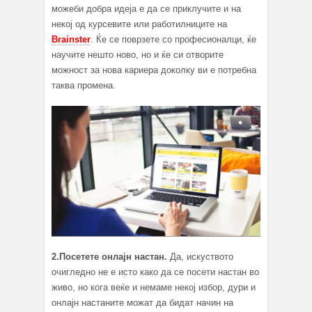
можеби добра идеја е да се приклучите и на
некој од курсевите или работилниците на
Brainster
. Ќе се поврзете со професионалци, ќе
научите нешто ново, но и ќе си отворите
можност за нова кариера доколку ви е потребна
таква променa.
2.Посетете онлајн настан.
Да, искуството
очигледно не е исто како да се посети настан во
живо, но кога веќе и немаме некој избор, дури и
онлајн настаните можат да бидат начин на