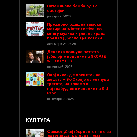
Витаминска бомба од 17
состојки
јануари 9, 2026
Предновогодишнa зимска
магија на Winter Festival со
многу музика и улична храна
пред СЦ „Борис Трајковски
декември 24, 2025
Денеска почнува петтото
јубилејно издание на SKOPJE
WHISKEY FEST
ноември 6, 2025
Овој викенд е посветен на
децата – Во Скопје се случува
третото, најголемо и
највозбудливо издание на Kid
Expo
октомври 2, 2025
КУЛТУРА
Филмот „Скејтбордингот не е за
девојчиња“ на Дина Дума