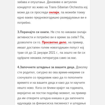
забава и опуштање. Деновиве е актуелен
концертот во живо на Trans-Siberian Orchestra кој
може да се проследи
онлајн
, па можеби токму
едно вакво предновогодишно размрдување ви е
потребно.
3.Порачајте си книги.
Не сте по никакви онлајн
активности и потребно ви е време за себе? Па,
дозволете си го.
Просветно дело
, на пример,
имаат достапен голем новогодишен попуст кој
трае сѐ до 11 јануари 2021 г., па зошто не би си
одбрале некаква литература само за вас.
4.Започнете штедење за вашите деца.
Доколку
сте родител, сигурно во ова време-невреме се
соочувате со предизвик како да го пополните
времето и на вашите деца и како да ги научите
нешто ново. Кога се ближи крајот на годината,
веројатно не постои подобар момент, на пример
да им отворите штедна книшка и да започнете
едукација за финансиска писменост и штедење