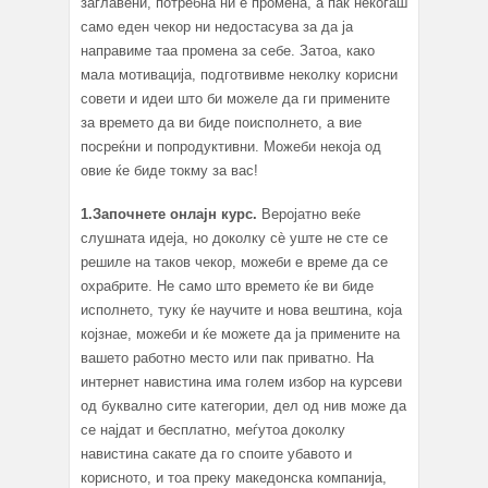
заглавени, потребна ни е промена, а пак некогаш
само еден чекор ни недостасува за да ја
направиме таа промена за себе. Затоа, како
мала мотивација, подготвивме неколку корисни
совети и идеи што би можеле да ги примените
за времето да ви биде поисполнето, а вие
посреќни и попродуктивни. Можеби некоја од
овие ќе биде токму за вас!
1.Започнете онлајн курс.
Веројатно веќе
слушната идеја, но доколку сѐ уште не сте се
решиле на таков чекор, можеби е време да се
охрабрите. Не само што времето ќе ви биде
исполнето, туку ќе научите и нова вештина, која
којзнае, можеби и ќе можете да ја примените на
вашето работно место или пак приватно. На
интернет навистина има голем избор на курсеви
од буквално сите категории, дел од нив може да
се најдат и бесплатно, меѓутоа доколку
навистина сакате да го споите убавото и
корисното, и тоа преку македонска компанија,