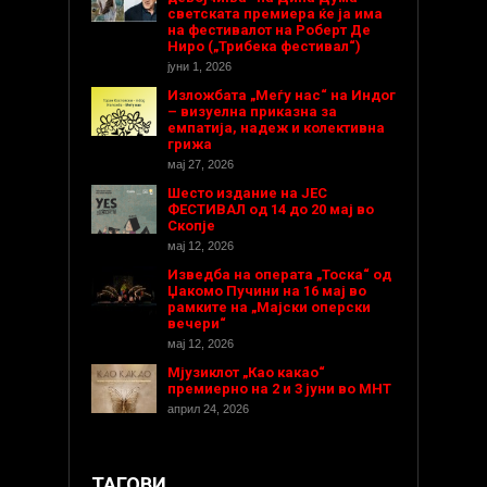
светската премиера ќе ја има
на фестивалот на Роберт Де
Ниро („Трибека фестивал“)
јуни 1, 2026
Изложбата „Меѓу нас“ на Индог
– визуелна приказна за
емпатија, надеж и колективна
грижа
мај 27, 2026
Шесто издание на ЈЕС
ФЕСТИВАЛ од 14 до 20 мај во
Скопје
мај 12, 2026
Изведба на операта „Тоска“ од
Џакомо Пучини на 16 мај во
рамките на „Мајски оперски
вечери“
мај 12, 2026
Мјузиклот „Као какао“
премиерно на 2 и 3 јуни во МНТ
април 24, 2026
ТАГОВИ