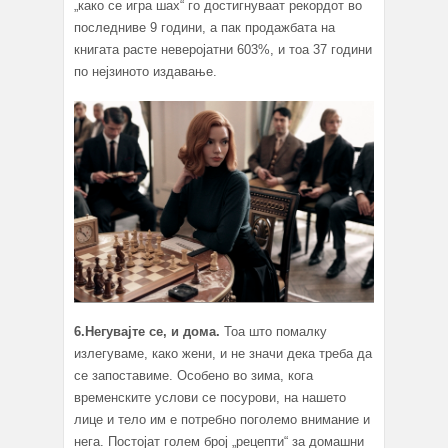
„како се игра шах“ го достигнуваат рекордот во
последниве 9 години, а пак продажбата на
книгата расте неверојатни 603%, и тоа 37 години
по нејзиното издавање.
6.Негувајте се, и дома.
Тоа што помалку
излегуваме, како жени, и не значи дека треба да
се запоставиме. Особено во зима, кога
временските услови се посурови, на нашето
лице и тело им е потребно поголемо внимание и
нега. Постојат голем број „рецепти“ за домашни