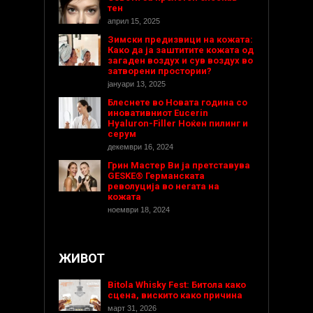
тен
април 15, 2025
Зимски предизвици на кожата:
Како да ја заштитите кожата од
загаден воздух и сув воздух во
затворени простории?
јануари 13, 2025
Блеснете во Новата година со
иновативниот Eucerin
Hyaluron-Filler Ноќен пилинг и
серум
декември 16, 2024
Грин Мастер Ви ја претставува
GESKE® Германската
револуција во негата на
кожата
ноември 18, 2024
ЖИВОТ
Bitola Whisky Fest: Битола како
сцена, вискито како причина
март 31, 2026