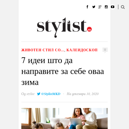
ДОМА
МОДА
СТИЛ
УБАВИНА
ЖИВОТ
КУЛТУРА
@РАБОТА
ГАЛЕРИЈА
ИЗЛОГ
КОНТАКТ
ЖИВОТЕН СТИЛ СО...
КАЛЕИДОСКОП
,
0
7 идеи што да
направите за себе оваа
зима
·
Од
stylist
@StylistMKD
На декември 10, 2020