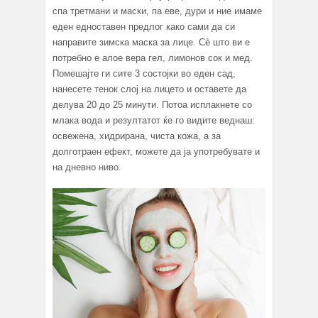
спа третмани и маски, па еве, дури и ние имаме
еден едноставен предлог како сами да си
направите зимска маска за лице. Сѐ што ви е
потребно е алое вера гел, лимонов сок и мед.
Помешајте ги сите 3 состојки во еден сад,
нанесете тенок слој на лицето и оставете да
делува 20 до 25 минути. Потоа исплакнете со
млака вода и резултатот ќе го видите веднаш:
освежена, хидрирана, чиста кожа, а за
долготраен ефект, можете да ја употребувате и
на дневно ниво.