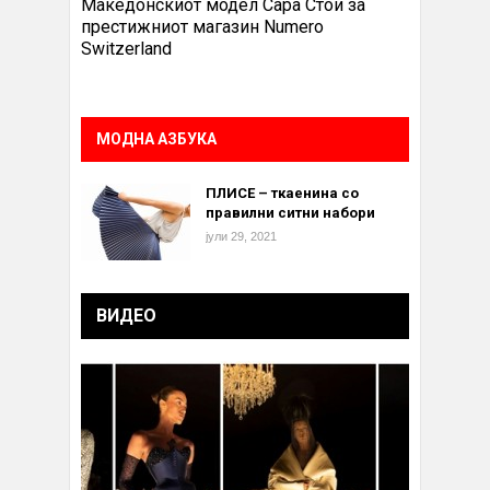
Македонскиот модел Сара Стои за
престижниот магазин Numero
Switzerland
МОДНА АЗБУКА
ПЛИСЕ – ткаенина со
правилни ситни набори
јули 29, 2021
ВИДЕО