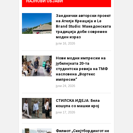
НАЈНОВИ ОБЈАВИ
Заеднички авторски проект
на Ателје Креација и Le
Brand Studio: Македонската
традиција доби современ
моден израз
јули 16, 2026
Нови модни импресии на
јубилејната 20-та
студентска ревија на ТМФ
насловена „Вортекс
импресии“
јуни 24, 2026
СТИЛСКА ИДЕЈА: Бела
кошула со машки крој
јуни 17, 2026
Филмот „Скејтбордингот не