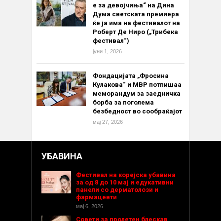
е за девојчиња“ на Дина
Дума светската премиера
ќе ја има на фестивалот на
Роберт Де Ниро („Трибека
фестивал“)
јуни 1, 2026
Фондацијата „Фросина
Кулакова“ и МВР потпишаа
меморандум за заедничка
борба за поголема
безбедност во сообраќајот
мај 27, 2026
УБАВИНА
Фестивал на корејска убавина
за од 8 до 10 мај и едукативни
панели со дерматолози и
фармацевти
мај 6, 2026
Совети за пролетен блескав