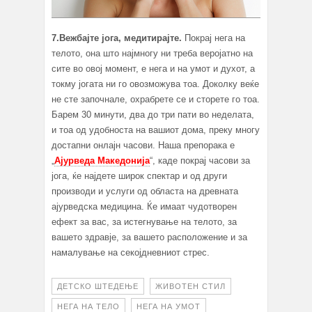
7.Вежбајте јога, медитирајте.
Покрај нега на
телото, она што најмногу ни треба веројатно на
сите во овој момент, е нега и на умот и духот, а
токму јогата ни го овозможува тоа. Доколку веќе
не сте започнале, охрабрете се и сторете го тоа.
Барем 30 минути, два до три пати во неделата,
и тоа од удобноста на вашиот дома, преку многу
достапни онлајн часови. Наша препорака е
„
Ајурведа Македонија
“, каде покрај часови за
јога, ќе најдете широк спектар и од други
производи и услуги од областа на древната
ајурведска медицина. Ќе имаат чудотворен
ефект за вас, за истегнување на телото, за
вашето здравје, за вашето расположение и за
намалување на секојдневниот стрес.
ДЕТСКО ШТЕДЕЊЕ
ЖИВОТЕН СТИЛ
НЕГА НА ТЕЛО
НЕГА НА УМОТ