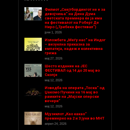
Филмот „Скејтбордингот не е за
девојчиња“ на Дина Дума
светската премиера ќе ја има
на фестивалот на Роберт Де
Ниро („Трибека фестивал“)
јуни 1, 2026
Изложбата „Меѓу нас“ на Индог
– визуелна приказна за
емпатија, надеж и колективна
грижа
мај 27, 2026
Шесто издание на ЈЕС
ФЕСТИВАЛ од 14 до 20 мај во
Скопје
мај 12, 2026
Изведба на операта „Тоска“ од
Џакомо Пучини на 16 мај во
рамките на „Мајски оперски
вечери“
мај 12, 2026
Мјузиклот „Као какао“
премиерно на 2 и 3 јуни во МНТ
април 24, 2026