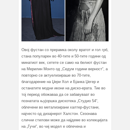
Овој фустан со прерамка околу вратот и гол грб,
стана популарен во 40-тите и 50-тите години од
минатиот век, сетете се само на белиот фустан
на Мерилин Монто од „Седум години верност“, а
повторно се актуелизираше во 70-тите,
благодарение на Џери Хол и Бјанка Џегер и
останатите модни икони на диско-ерата. Тие во
тој период обожаваа да се забавуваат во
познатата њујоршка дискотека „Студио 54“,
облечени во метализирани халтер-фустани,
најчесто од дизајнерот Халстон. Сезонава
слични стилови може да најдеме во колекцијата
на „Гучи“, во чиј модел е облечена и