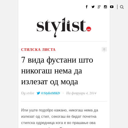
ДОМА
МОДА
СТИЛ
УБАВИНА
ЖИВОТ
КУЛТУРА
@РАБОТА
ГАЛЕРИЈА
ИЗЛОГ
КОНТАКТ
СТИЛСКА ЛИСТА
0
7 вида фустани што
никогаш нема да
излезат од мода
·
Од
stylist
@StylistMKD
На февруари 4, 2014
Или уште подобро кажано, никогаш нема да
излезат од стил, секогаш ќе бидат почетна
стилска одредница кога е во прашање ова