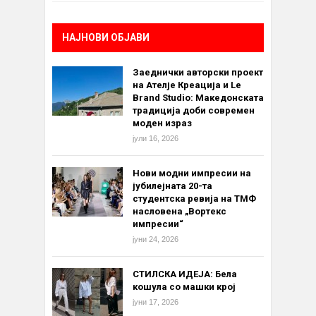
НАЈНОВИ ОБЈАВИ
Заеднички авторски проект
на Ателје Креација и Le
Brand Studio: Македонската
традиција доби современ
моден израз
јули 16, 2026
Нови модни импресии на
јубилејната 20-та
студентска ревија на ТМФ
насловена „Вортекс
импресии“
јуни 24, 2026
СТИЛСКА ИДЕЈА: Бела
кошула со машки крој
јуни 17, 2026