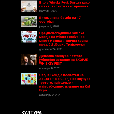
Bitola Whisky Fest: Битола како
сцена, вискито како причина
март 31, 2026
Витаминска бомба од 17
состојки
јануари 9, 2026
Предновогодишнa зимска
магија на Winter Festival со
многу музика и улична храна
пред СЦ „Борис Трајковски
декември 24, 2025
Денеска почнува петтото
јубилејно издание на SKOPJE
WHISKEY FEST
ноември 6, 2025
Овој викенд е посветен на
децата – Во Скопје се случува
третото, најголемо и
највозбудливо издание на Kid
Expo
октомври 2, 2025
КУЛТУРА