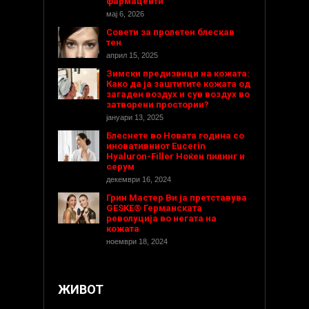
фармацевти
мај 6, 2026
Совети за пролетен блескав
тен
април 15, 2025
Зимски предизвици на кожата:
Како да ја заштитите кожата од
загаден воздух и сув воздух во
затворени простории?
јануари 13, 2025
Блеснете во Новата година со
иновативниот Eucerin
Hyaluron-Filler Ноќен пилинг и
серум
декември 16, 2024
Грин Мастер Ви ја претставува
GESKE® Германската
револуција во негата на
кожата
ноември 18, 2024
ЖИВОТ