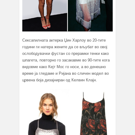
Сексапилната актерка Џин Харлоу во 20-тите
години ги натера жените да се вљубат во овој
ослободувачки фустан со прерамки тенки како
шпагета, повторно го засакавме во 90-тите кога
видовме како Кејт Мос го носи, а во денешно
време ја гледаме и Ријана во сличен модел во
црвена боја дизајниран од Келвин Клајн.