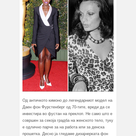
Од античкото кимоно до легендарниот модел на
Даен фон Фурстенберг од 70-тите, вреди да се
инвестира во фустан на преклоп. Не само што е
совршен за секоја градба на женското тело, туку
е одлично парче за на работа или за денска
прошетка. Десно ја гледаме дизајнерката фон