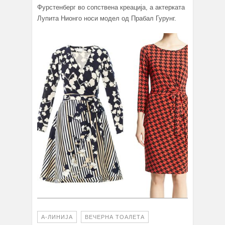
Фурстенберг во сопствена креација, а актерката
Лупита Нионго носи модел од Прабал Гурунг.
А-ЛИНИЈА
ВЕЧЕРНА ТОАЛЕТА