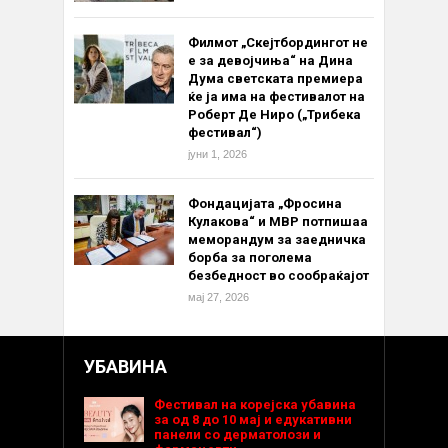
Филмот „Скејтбордингот не
е за девојчиња“ на Дина
Дума светската премиера
ќе ја има на фестивалот на
Роберт Де Ниро („Трибека
фестивал“)
јуни 1, 2026
Фондацијата „Фросина
Кулакова“ и МВР потпишаа
меморандум за заедничка
борба за поголема
безбедност во сообраќајот
мај 27, 2026
УБАВИНА
Фестивал на корејска убавина
за од 8 до 10 мај и едукативни
панели со дерматолози и