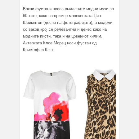
Вакви фустани носеа омилените модни музи во
60-тите, како на пример манекенката Џин
Шримптон (десно на фотографијата), а модели
со ваков крој се релевантни и денес како на
модните писти, така и на црвениот килим.
Актерката Клое Морец носи фустан од
Кристофер Кејн.