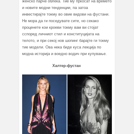
женско парче облека. Тие му пркосат на времето
и новите модни тенденции, па затоа
инвестирајте токму во овие видови на фустани.
Не мора да ги поседувате сите, но секако
проценете кои кроеви токму вам ви стојат
сспоред личниот стил и конституцијата на
телото, и при секој нов шопинг барајте ги токму
тие модели. Ова нека биде куса лекција по
модна историја и воедно водич при купување.
Халтер-фустан