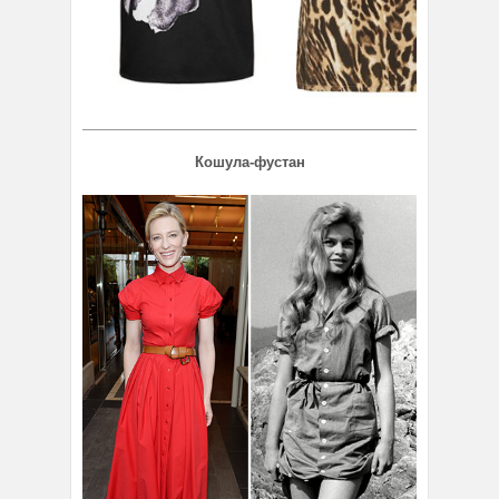
Кошула-фустан