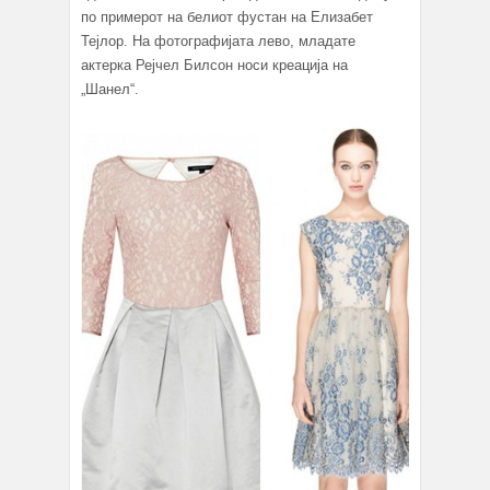
по примерот на белиот фустан на Елизабет
Тејлор. На фотографијата лево, младате
актерка Рејчел Билсон носи креација на
„Шанел“.