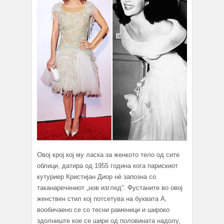
Овој крој кој му ласка за женкото тело од сите
облици, датира од 1955 година кога парискиот
кутуриер Кристијан Диор нè запозна со
таканаречениот „нов изглед“. Фустаните во овој
женствен стил кој потсетува на буквата А,
вообичаено се со тесни раменици и широко
здолниште кое се шири од половината надолу,