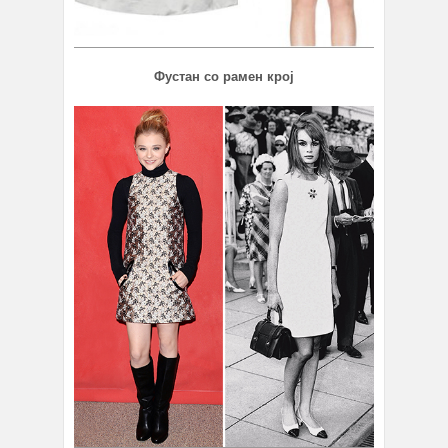
Фустан со рамен крој