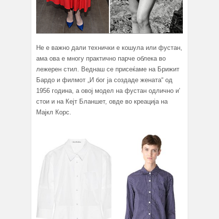
Не е важно дали технички е кошула или фустан,
ама ова е многу практично парче облека во
лежерен стил. Веднаш се присеќаме на Брижит
Бардо и филмот „И бог ја создаде жената“ од
1956 година, а овој модел на фустан одлично и’
стои и на Кејт Бланшет, овде во креација на
Мајкл Корс.