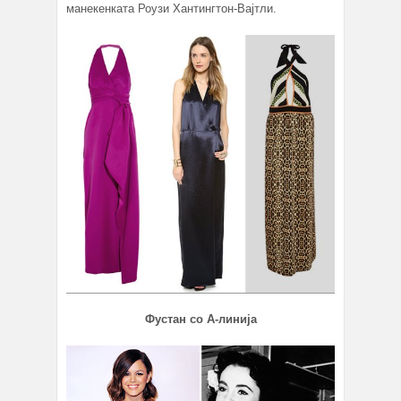
манекенката Роузи Хантингтон-Вајтли.
Фустан со А-линија