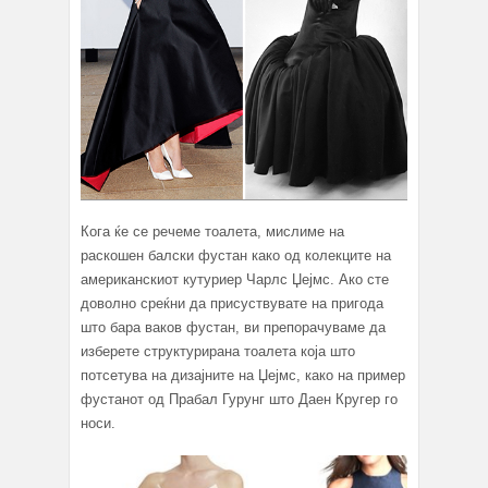
Кога ќе се речеме тоалета, мислиме на
раскошен балски фустан како од колекците на
американскиот кутуриер Чарлс Џејмс. Ако сте
доволно среќни да присуствувате на пригода
што бара ваков фустан, ви препорачуваме да
изберете структурирана тоалета која што
потсетува на дизајните на Џејмс, како на пример
фустанот од Прабал Гурунг што Даен Кругер го
носи.