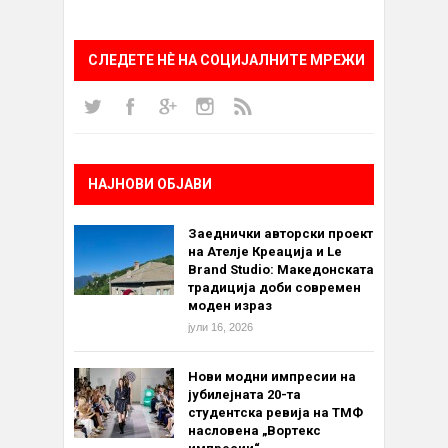
СЛЕДЕТЕ НÈ НА СОЦИЈАЛНИТЕ МРЕЖИ
НАЈНОВИ ОБЈАВИ
Заеднички авторски проект
на Ателје Креација и Le
Brand Studio: Македонската
традиција доби современ
моден израз
јули 16, 2026
Нови модни импресии на
јубилејната 20-та
студентска ревија на ТМФ
насловена „Вортекс