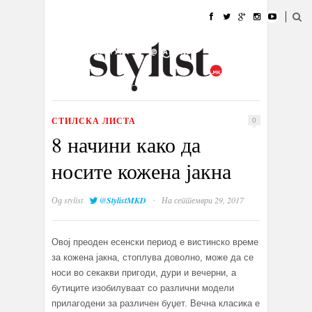
ДОМА
МОДА
СТИЛ
УБАВИНА
ЖИВОТ
КУЛТУРА
@РАБОТА
ГАЛЕРИЈА
ИЗЛОГ
КОНТАКТ
СТИЛСКА ЛИСТА
0
8 начини како да
носите кожена јакна
·
Од
stylist
@StylistMKD
На септември 29, 2017
Овој преоден есенски период е вистинско време
за кожена јакна, стоплува доволно, може да се
носи во секакви пригоди, дури и вечерни, а
бутиците изобилуваат со различни модели
прилагодени за различен буџет. Вечна класика е