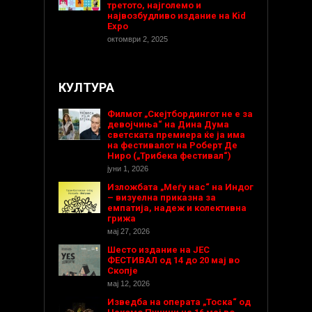
третото, најголемо и
највозбудливо издание на Kid
Expo
октомври 2, 2025
КУЛТУРА
Филмот „Скејтбордингот не е за
девојчиња“ на Дина Дума
светската премиера ќе ја има
на фестивалот на Роберт Де
Ниро („Трибека фестивал“)
јуни 1, 2026
Изложбата „Меѓу нас“ на Индог
– визуелна приказна за
емпатија, надеж и колективна
грижа
мај 27, 2026
Шесто издание на ЈЕС
ФЕСТИВАЛ од 14 до 20 мај во
Скопје
мај 12, 2026
Изведба на операта „Тоска“ од