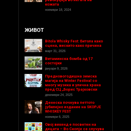
кожата
ноември 18, 2024
ЖИВОТ
Bitola Whisky Fest: Битола како
сцена, вискито како причина
март 31, 2026
Витаминска бомба од 17
состојки
јануари 9, 2026
Предновогодишнa зимска
магија на Winter Festival со
многу музика и улична храна
пред СЦ „Борис Трајковски
декември 24, 2025
Денеска почнува петтото
јубилејно издание на SKOPJE
WHISKEY FEST
ноември 6, 2025
Овој викенд е посветен на
децата – Во Скопје се случува