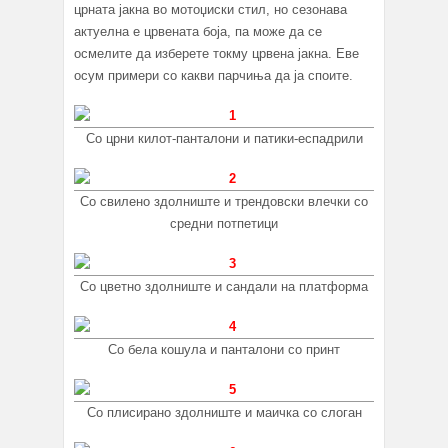
црната јакна во мотоџиски стил, но сезонава
актуелна е црвената боја, па може да се
осмелите да изберете токму црвена јакна. Еве
осум примери со какви парчиња да ја споите.
Со црни килот-панталони и патики-еспадрили
Со свилено здолниште и трендовски влечки со
средни потпетици
Со цветно здолниште и сандали на платформа
Со бела кошула и панталони со принт
Со плисирано здолниште и маичка со слоган