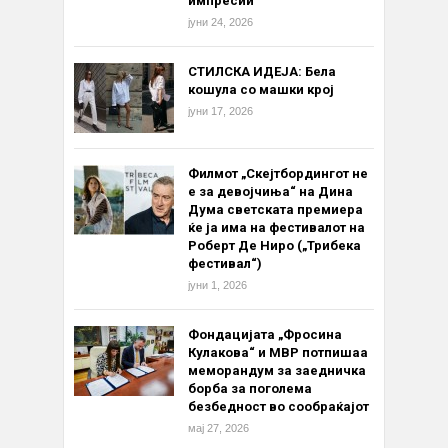
импресии“
јуни 24, 2026
СТИЛСКА ИДЕЈА: Бела
кошула со машки крој
јуни 17, 2026
Филмот „Скејтбордингот не
е за девојчиња“ на Дина
Дума светската премиера
ќе ја има на фестивалот на
Роберт Де Ниро („Трибека
фестивал“)
јуни 1, 2026
Фондацијата „Фросина
Кулакова“ и МВР потпишаа
меморандум за заедничка
борба за поголема
безбедност во сообраќајот
мај 27, 2026