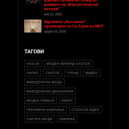
Џакомо Пучини на 16 мај во
рамките на „Мајски оперски
вечери“
мај 12, 2026
Мјузиклот „Као какао“
премиерно на 2 и 3 јуни во МНТ
април 24, 2026
ТАГОВИ
VOGUE
МОДЕН ВИКЕНД-СКОПЈЕ
ПАРИЗ
СКОПЈЕ
ТРЕНД
ВИДЕО
МАКЕДОНСКА МОДА
МАКЕДОНСКИ ДИЗАЈНЕРИ
МОДНА РЕВИЈА
НАКИТ
РЕКЛАМНА КАМПАЊА
СТИЛСКИ ИДЕИ
УЛИЧНА МОДА
ШМИНКА