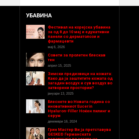
УБАВИНА
Фестивал на корејска убавина
за од 8 до 10 мај и едукативни
панели со дерматолози и
фармацевти
мај 6, 2026
Совети за пролетен блескав
тен
април 15, 2025
Зимски предизвици на кожата:
Како да ја заштитите кожата од
загаден воздух и сув воздух во
затворени простории?
јануари 13, 2025
Блеснете во Новата година со
иновативниот Eucerin
Hyaluron-Filler Ноќен пилинг и
серум
декември 16, 2024
Грин Мастер Ви ја претставува
GESKE® Германската
револуција во негата на