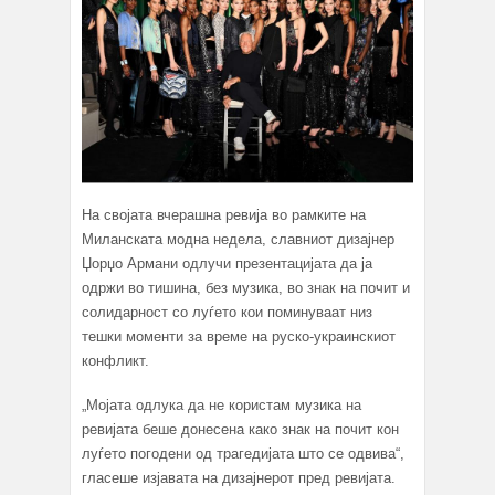
На својата вчерашна ревија во рамките на
Миланската модна недела, славниот дизајнер
Џорџо Армани одлучи презентацијата да ја
одржи во тишина, без музика, во знак на почит и
солидарност со луѓето кои поминуваат низ
тешки моменти за време на руско-украинскиот
конфликт.
„Мојата одлука да не користам музика на
ревијата беше донесена како знак на почит кон
луѓето погодени од трагедијата што се одвива“,
гласеше изјавата на дизајнерот пред ревијата.