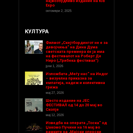
највозбудливо издание на Kid
Expo
октомври 2, 2025
КУЛТУРА
Филмот „Скејтбордингот не е за
девојчиња“ на Дина Дума
светската премиера ќе ја има
на фестивалот на Роберт Де
Ниро („Трибека фестивал“)
јуни 1, 2026
Изложбата „Меѓу нас“ на Индог
– визуелна приказна за
емпатија, надеж и колективна
грижа
мај 27, 2026
Шесто издание на ЈЕС
ФЕСТИВАЛ од 14 до 20 мај во
Скопје
мај 12, 2026
Изведба на операта „Тоска“ од
Џакомо Пучини на 16 мај во
рамките на „Мајски оперски