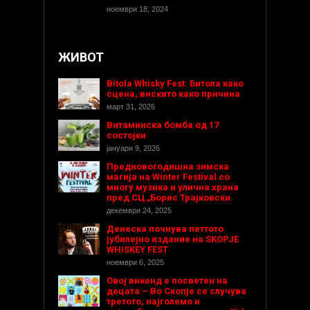
ноември 18, 2024
ЖИВОТ
Bitola Whisky Fest: Битола како
сцена, вискито како причина
март 31, 2026
Витаминска бомба од 17
состојки
јануари 9, 2026
Предновогодишнa зимска
магија на Winter Festival со
многу музика и улична храна
пред СЦ „Борис Трајковски
декември 24, 2025
Денеска почнува петтото
јубилејно издание на SKOPJE
WHISKEY FEST
ноември 6, 2025
Овој викенд е посветен на
децата – Во Скопје се случува
третото, најголемо и