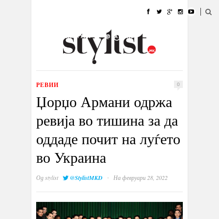
ДОМА
МОДА
СТИЛ
УБАВИНА
ЖИВОТ
КУЛТУРА
@РАБОТА
ГАЛЕРИЈА
ИЗЛОГ
КОНТАКТ
РЕВИИ
0
Џорџо Армани одржа
ревија во тишина за да
оддаде почит на луѓето
во Украина
·
Од
stylist
@StylistMKD
На февруари 28, 2022