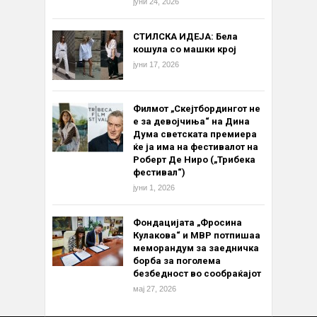
јуни 24, 2026
СТИЛСКА ИДЕЈА: Бела
кошула со машки крој
јуни 17, 2026
Филмот „Скејтбордингот не
е за девојчиња“ на Дина
Дума светската премиера
ќе ја има на фестивалот на
Роберт Де Ниро („Трибека
фестивал“)
јуни 1, 2026
Фондацијата „Фросина
Кулакова“ и МВР потпишаа
меморандум за заедничка
борба за поголема
безбедност во сообраќајот
мај 27, 2026