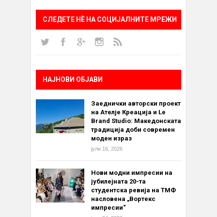
СЛЕДЕТЕ НÈ НА СОЦИЈАЛНИТЕ МРЕЖИ
НАЈНОВИ ОБЈАВИ
Заеднички авторски проект
на Ателје Креација и Le
Brand Studio: Македонската
традиција доби современ
моден израз
јули 16, 2026
Нови модни импресии на
јубилејната 20-та
студентска ревија на ТМФ
насловена „Вортекс
импресии“