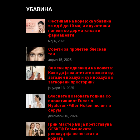
УБАВИНА
Фестивал на корејска убавина
за од 8 до 10 мај и едукативни
панели со дерматолози и
фармацевти
мај 6, 2026
Совети за пролетен блескав
тен
април 15, 2025
Зимски предизвици на кожата:
Како да ја заштитите кожата од
загаден воздух и сув воздух во
затворени простории?
јануари 13, 2025
Блеснете во Новата година со
иновативниот Eucerin
Hyaluron-Filler Ноќен пилинг и
серум
декември 16, 2024
Грин Мастер Ви ја претставува
GESKE® Германската
револуција во негата на
кожата