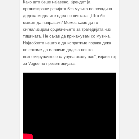
Како што беше најавено, брендот ја
организираше ревијата без музика во позадина
додека моделите одеа по пистата. „Што би
можел да направам? Можев само да го
сигнализирам срцебиењето за трагедијата низ
тишината. Не сакав да прикажувам со музика.
Најдоброто нешто е да испратиме порака дека
не сакаме да славиме додека нешто
вознемирувачкосе случува околу нас“, изјави тој
за Vogue по презентацијата.