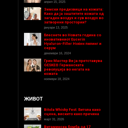
април 15, 2025
Зимски предизвици на кожата:
Како да ја заштитите кожата од
загаден воздух и сув воздух во
затворени простории?
јануари 13, 2025
Блеснете во Новата година со
иновативниот Eucerin
Hyaluron-Filler Ноќен пилинг и
серум
декември 16, 2024
Грин Мастер Ви ја претставува
GESKE® Германската
револуција во негата на
кожата
ноември 18, 2024
ЖИВОТ
Bitola Whisky Fest: Битола како
сцена, вискито како причина
март 31, 2026
Витаминска бомба од 17