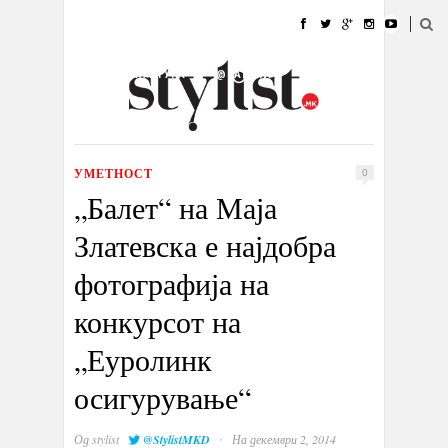
ДОМА
МОДА
СТИЛ
УБАВИНА
ЖИВОТ
КУЛТУРА
@РАБОТА
ГАЛЕРИЈА
ИЗЛОГ
КОНТАКТ
УМЕТНОСТ
0
„Балет“ на Маја
Златевска е најдобра
фотографија на
конкурсот на
„Еуролинк
осигурување“
·
Од
stylist
@StylistMKD
На декември 2, 2014