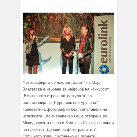
Фотографијата со наслов „Балет“ на Маја
Златевска е избрана за најдобра на конкурсот
„Емотивната страна на културата“ во
организација на „Еуролинк осигурување“.
Триесеттина фотографии беа претставени на
изложбата што вчеравечер беше отворена во
Македонската опера и балет во Скопје, во рамки
на проектот „Денови на фотографијата“.
Стручното жири, составено од познати