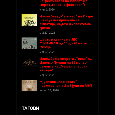
на фестивалот на Роберт Де
Ниро („Трибека фестивал“)
јуни 1, 2026
Изложбата „Меѓу нас“ на Индог
– визуелна приказна за
емпатија, надеж и колективна
грижа
мај 27, 2026
Шесто издание на ЈЕС
ФЕСТИВАЛ од 14 до 20 мај во
Скопје
мај 12, 2026
Изведба на операта „Тоска“ од
Џакомо Пучини на 16 мај во
рамките на „Мајски оперски
вечери“
мај 12, 2026
Мјузиклот „Као какао“
премиерно на 2 и 3 јуни во МНТ
април 24, 2026
ТАГОВИ