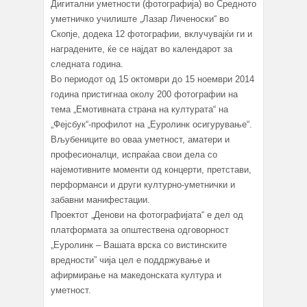
Дигитални уметности (фотографија) во Средното
уметничко училиште „Лазар Личеноски“ во
Скопје, додека 12 фотографии, вклучувајќи ги и
наградените, ќе се најдат во календарот за
следната година.
Во периодот од 15 октомври до 15 ноември 2014
година пристигнаа околу 200 фотографии на
тема „Емотивната страна на културата“ на
„Фејсбук“-профилот на „Еуролинк осигурување“.
Вљубениците во оваа уметност, аматери и
професионалци, испраќаа свои дела со
најемотивните моменти од концерти, претстави,
перформанси и други културно-уметнички и
забавни манифестации.
Проектот „Денови на фотографијата“ е дел од
платформата за општествена одговорност
„Еуролинк – Вашата врска со вистинските
вредности” чија цел е поддржување и
афирмирање на македонската култура и
уметност.