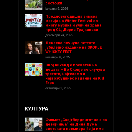
состојки
јануари 9, 2026
Предновогодишнa зимска
магија на Winter Festival со
многу музика и улична храна
пред СЦ „Борис Трајковски
декември 24, 2025
Денеска почнува петтото
јубилејно издание на SKOPJE
WHISKEY FEST
ноември 6, 2025
Овој викенд е посветен на
децата – Во Скопје се случува
третото, најголемо и
највозбудливо издание на Kid
Expo
октомври 2, 2025
КУЛТУРА
Филмот „Скејтбордингот не е за
девојчиња“ на Дина Дума
светската премиера ќе ја има