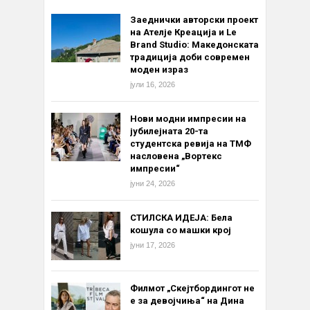
Заеднички авторски проект
на Ателје Креација и Le
Brand Studio: Македонската
традиција доби современ
моден израз
јули 16, 2026
Нови модни импресии на
јубилејната 20-та
студентска ревија на ТМФ
насловена „Вортекс
импресии“
јуни 24, 2026
СТИЛСКА ИДЕЈА: Бела
кошула со машки крој
јуни 17, 2026
Филмот „Скејтбордингот не
е за девојчиња“ на Дина