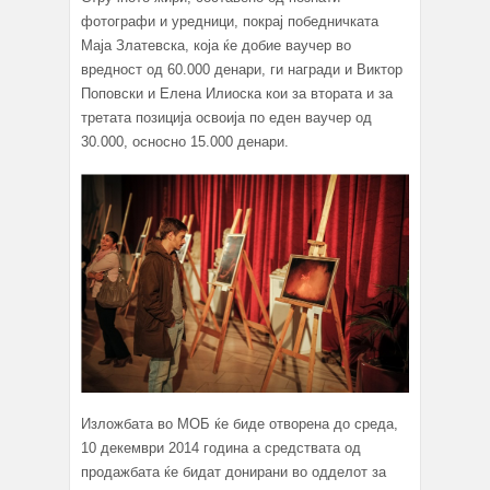
фотографи и уредници, покрај победничката
Маја Златевска, која ќе добие ваучер во
вредност од 60.000 денари, ги награди и Виктор
Поповски и Елена Илиоска кои за втората и за
третата позиција освоија по еден ваучер од
30.000, осносно 15.000 денари.
Изложбата во МОБ ќе биде отворена до среда,
10 декември 2014 година a средствата од
продажбата ќе бидат донирани во одделот за