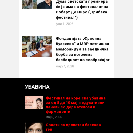
Дума светската премиера
ќе ја има на фестивалот на
Роберт Де Ниро („Трибека
фестивал“)
јуни 1, 2026
Фондацијата „Фросина
Кулакова“ и МВР потпишаа
меморандум за заедничка
борба за поголема
безбедност во сообраќајот
мај 27, 2026
УБАВИНА
Фестивал на корејска убавина
за од 8 до 10 мај и едукативни
панели со дерматолози и
фармацевти
мај 6, 2026
Совети за пролетен блескав
тен