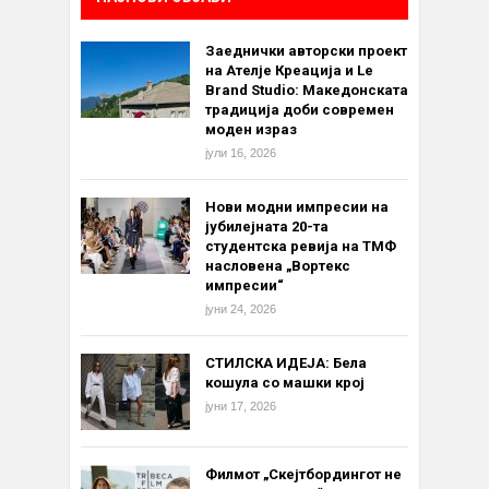
Заеднички авторски проект
на Ателје Креација и Le
Brand Studio: Македонската
традиција доби современ
моден израз
јули 16, 2026
Нови модни импресии на
јубилејната 20-та
студентска ревија на ТМФ
насловена „Вортекс
импресии“
јуни 24, 2026
СТИЛСКА ИДЕЈА: Бела
кошула со машки крој
јуни 17, 2026
Филмот „Скејтбордингот не