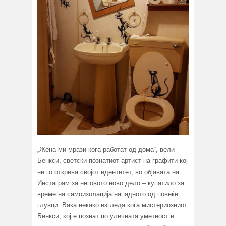
„Жена ми мрази кога работат од дома“, вели
Бенкси, светски познатиот артист на графити кој
не го открива својот идентитет, во објавата на
Инстаграм за неговото ново дело – купатило за
време на самоизолација нападното од повеќе
глувци. Вака некако изгледа кога мистериозниот
Бенкси, кој е познат по уличната уметност и