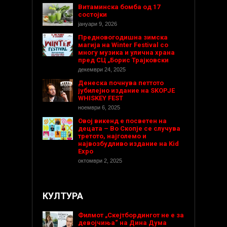
Витаминска бомба од 17
состојки
јануари 9, 2026
Предновогодишнa зимска
магија на Winter Festival со
многу музика и улична храна
пред СЦ „Борис Трајковски
декември 24, 2025
Денеска почнува петтото
јубилејно издание на SKOPJE
WHISKEY FEST
ноември 6, 2025
Овој викенд е посветен на
децата – Во Скопје се случува
третото, најголемо и
највозбудливо издание на Kid
Expo
октомври 2, 2025
КУЛТУРА
Филмот „Скејтбордингот не е за
девојчиња“ на Дина Дума