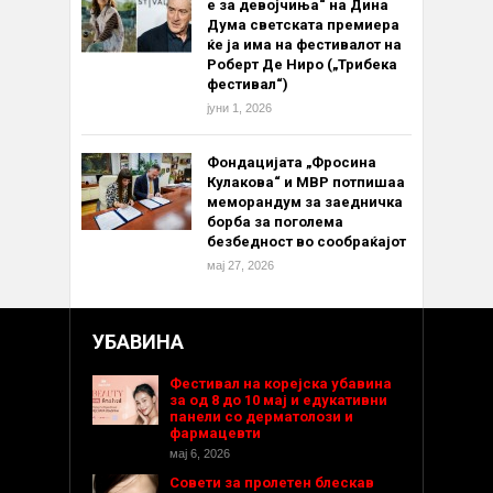
е за девојчиња“ на Дина
Дума светската премиера
ќе ја има на фестивалот на
Роберт Де Ниро („Трибека
фестивал“)
јуни 1, 2026
Фондацијата „Фросина
Кулакова“ и МВР потпишаа
меморандум за заедничка
борба за поголема
безбедност во сообраќајот
мај 27, 2026
УБАВИНА
Фестивал на корејска убавина
за од 8 до 10 мај и едукативни
панели со дерматолози и
фармацевти
мај 6, 2026
Совети за пролетен блескав