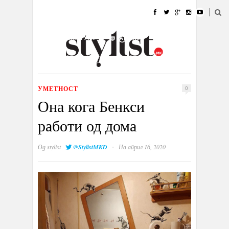
ДОМА
МОДА
СТИЛ
УБАВИНА
ЖИВОТ
КУЛТУРА
@РАБОТА
ГАЛЕРИЈА
ИЗЛОГ
КОНТАКТ
УМЕТНОСТ
0
Она кога Бенкси
работи од дома
·
Од
stylist
@StylistMKD
На април 16, 2020