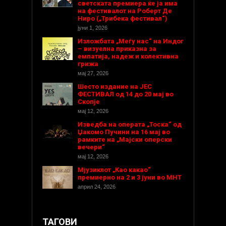
светската премиера ќе ја има
на фестивалот на Роберт Де
Ниро („Трибека фестивал“)
јуни 1, 2026
Изложбата „Меѓу нас“ на Индог
– визуелна приказна за
емпатија, надеж и колективна
грижа
мај 27, 2026
Шесто издание на ЈЕС
ФЕСТИВАЛ од 14 до 20 мај во
Скопје
мај 12, 2026
Изведба на операта „Тоска“ од
Џакомо Пучини на 16 мај во
рамките на „Мајски оперски
вечери“
мај 12, 2026
Мјузиклот „Као какао“
премиерно на 2 и 3 јуни во МНТ
април 24, 2026
ТАГОВИ