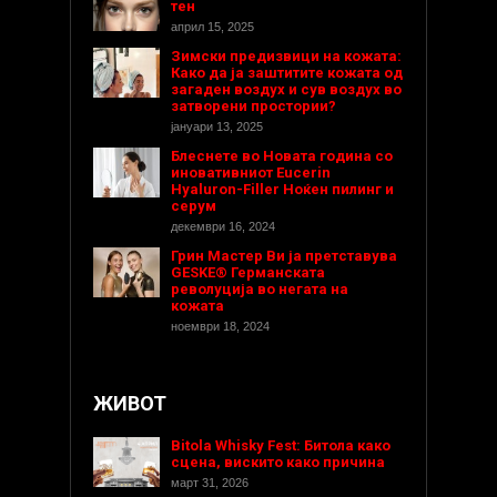
тен
април 15, 2025
Зимски предизвици на кожата:
Како да ја заштитите кожата од
загаден воздух и сув воздух во
затворени простории?
јануари 13, 2025
Блеснете во Новата година со
иновативниот Eucerin
Hyaluron-Filler Ноќен пилинг и
серум
декември 16, 2024
Грин Мастер Ви ја претставува
GESKE® Германската
револуција во негата на
кожата
ноември 18, 2024
ЖИВОТ
Bitola Whisky Fest: Битола како
сцена, вискито како причина
март 31, 2026