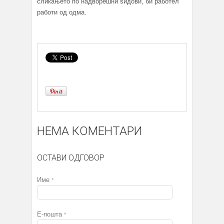
сликањето по надворешни ѕидови, би работел
работи од одма.
НЕМА КОМЕНТАРИ
ОСТАВИ ОДГОВОР
Име
*
Е-пошта
*