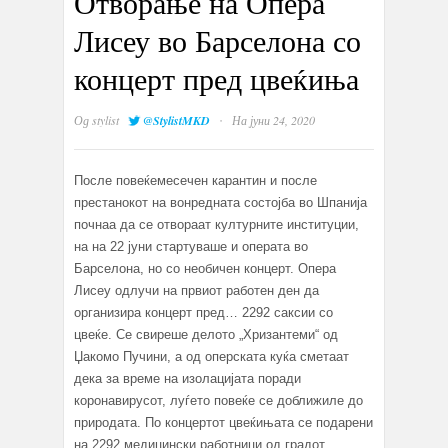
Отворање на Опера
Лисеу во Барселона со
концерт пред цвеќиња
·
Од
stylist
@StylistMKD
На јуни 24, 2020
После повеќемесечен карантин и после
престанокот на вонредната состојба во Шпанија
почнаа да се отвораат културните институции,
на на 22 јуни стартуваше и операта во
Барселона, но со необичен концерт. Опера
Лисеу одлучи на првиот работен ден да
организира концерт пред… 2292 саксии со
цвеќе. Се свиреше делото „Хризантеми“ од
Џакомо Пучини, а од оперската куќа сметаат
дека за време на изолацијата поради
коронавирусот, луѓето повеќе се доближиле до
природата. По концертот цвеќињата се подарени
на 2292 медицински работници од градот,