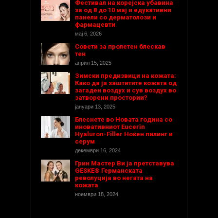
Фестивал на корејска убавина
за од 8 до 10 мај и едукативни
панели со дерматолози и
фармацевти
мај 6, 2026
Совети за пролетен блескав
тен
април 15, 2025
Зимски предизвици на кожата:
Како да ја заштитите кожата од
загаден воздух и сув воздух во
затворени простории?
јануари 13, 2025
Блеснете во Новата година со
иновативниот Eucerin
Hyaluron-Filler Ноќен пилинг и
серум
декември 16, 2024
Грин Мастер Ви ја претставува
GESKE® Германската
револуција во негата на
кожата
ноември 18, 2024