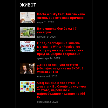
ЖИВОТ
Bitola Whisky Fest: Битола како
сцена, вискито како причина
март 31, 2026
Витаминска бомба од 17
состојки
јануари 9, 2026
Предновогодишнa зимска
магија на Winter Festival со
многу музика и улична храна
пред СЦ „Борис Трајковски
декември 24, 2025
Денеска почнува петтото
јубилејно издание на SKOPJE
WHISKEY FEST
ноември 6, 2025
Овој викенд е посветен на
децата – Во Скопје се случува
третото, најголемо и
највозбудливо издание на Kid
Expo
октомври 2, 2025