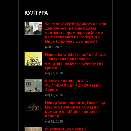
КУЛТУРА
Филмот „Скејтбордингот не е за
девојчиња“ на Дина Дума
светската премиера ќе ја има
на фестивалот на Роберт Де
Ниро („Трибека фестивал“)
јуни 1, 2026
Изложбата „Меѓу нас“ на Индог
– визуелна приказна за
емпатија, надеж и колективна
грижа
мај 27, 2026
Шесто издание на ЈЕС
ФЕСТИВАЛ од 14 до 20 мај во
Скопје
мај 12, 2026
Изведба на операта „Тоска“ од
Џакомо Пучини на 16 мај во
рамките на „Мајски оперски
вечери“
мај 12, 2026
Мјузиклот „Као какао“