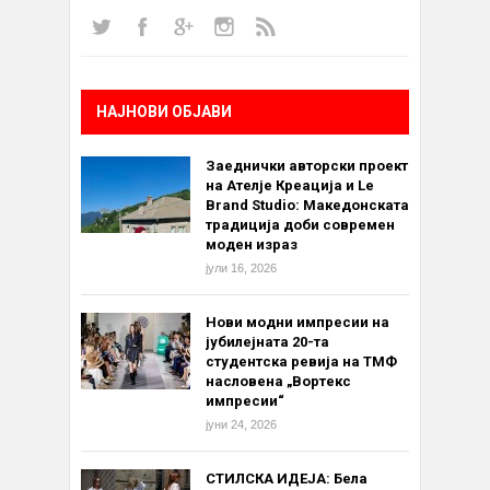
НАЈНОВИ ОБЈАВИ
Заеднички авторски проект
на Ателје Креација и Le
Brand Studio: Македонската
традиција доби современ
моден израз
јули 16, 2026
Нови модни импресии на
јубилејната 20-та
студентска ревија на ТМФ
насловена „Вортекс
импресии“
јуни 24, 2026
СТИЛСКА ИДЕЈА: Бела