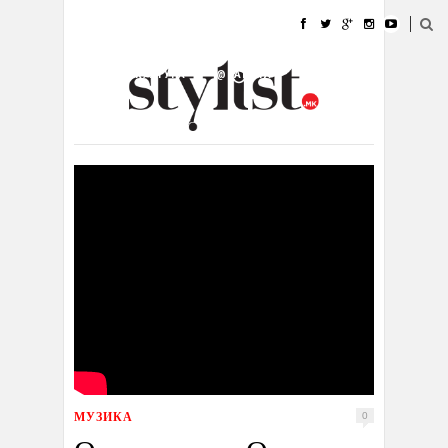
ДОМА
МОДА
СТИЛ
УБАВИНА
ЖИВОТ
КУЛТУРА
@РАБОТА
ГАЛЕРИЈА
ИЗЛОГ
КОНТАКТ
МУЗИКА
0