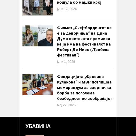
кошула со машки крој
јуни 17, 2026
Филмот „Скејтбордингот не
е за девојчиња“ на Дина
Дума светската премиера
ќе ја има на фестивалот на
Роберт Де Ниро („Трибека
фестивал“)
јуни 1, 2026
Фондацијата „Фросина
Кулакова“ и МВР потпишаа
меморандум за заедничка
борба за поголема
безбедност во сообраќајот
мај 27, 2026
УБАВИНА