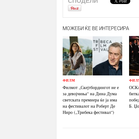
СПОДЕЛИ
МОЖЕБИ ЌЕ ВЕ ИНТЕРЕСИРА
ФИЛМ
ФИЛ
Филмот „Скејтбордингот не е
ОСКА
за девојчиња“ на Дина Дума
битк
светската премиера ќе ја има
побе
на фестивалот на Роберт Де
Б. Џ
Ниро („Трибека фестивал“)