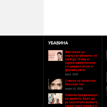
УБАВИНА
Фестивал на
корејска убавина за
од 8 до 10 мај и
едукативни панели
со дерматолози и
фармацевти
мај 6, 2026
Совети за пролетен
блескав тен
април 15, 2025
Зимски предизвици
на кожата: Како да
ја заштитите кожата
од загаден воздух и