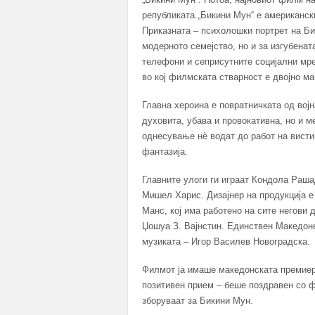
републиката.„Бикини Мун“ е американск
Приказната – психолошки портрет на Би
модерното семејство, но и за изгубенат
телефони и сеприсутните социјални мр
во кој филмската стварност е двојно м
Главна хероина е повратничката од војн
духовита, убава и провокативна, но и м
однесување нѐ водат до работ на вистин
фантазија.
Главните улоги ги играат Кондола Раша
Мишел Харис. Дизајнер на продукција е
Манс, кој има работено на сите негови
Џошуа З. Вајнстин. Единствен Македоне
музиката – Игор Василев Новоградска.
Филмот ја имаше македонската премиер
позитивен прием – беше поздравен со ф
зборуваат за Бикини Мун.