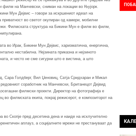
ПОБА
и филм на Манчевски, сниман на локации во Њујорк.
кини Мун Дејвис – говори за искршениот идеал на
а приватност во светот окупиран од камери, мобилни
ежи. Филмската структура на Бикини Мун е филм во филм,
анипулирана.
ата во Ирак, Бикини Мун Дејвис, харизматична, енергична,
ентално нестабилна. Нејзината приказна и нејзиното
ата, и често не сме сигурни што е вистина, а што
д, Сара Голдберг, Вил Џеновиц, Сатја Сридхаран и Микал
 редовниот соработник на Манчевски, Британецот Дејвид
 досегашни филмски проекти. Директор на фотографија е
ц во филмската екипа, покрај режисерот, е композиторот на
а во Скопје пред десетина дена и наиде на исклучително
КАЛ
ренетичен аплауз, а социјалните мрежи не престануваат да