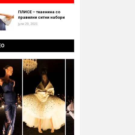
ПЛИСЕ – ткаенина со
правилни ситни набори
јули 29, 2021
ЕО