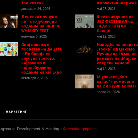
Трајковски
и колективна грижа
декември 24, 2025
мај 27, 2026
Денеска почнува
Шесто издание на
петтото јубилејно
ЈЕС ФЕСТИВАЛ од
издание на SKOPJE
14 до 20 мај во
WHISKEY FEST
Скопје
ноември 6, 2025
мај 12, 2026
Овој викенд е
Изведба на операта
посветен на децата
„Тоска“ од Џакомо
– Во Скопје се
Пучини на 16 мај во
случува третото,
рамките на „Мајски
најголемо и
оперски вечери“
највозбудливо
мај 12, 2026
издание на Kid Expo
Мјузиклот „Као
октомври 2, 2025
какао“ премиерно
на 2 и 3 јуни во МНТ
април 24, 2026
МАРКЕТИНГ
задржани. Development & Hosting
eXpressive graphics