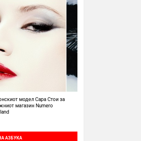
нскиот модел Сара Стои за
жниот магазин Numero
land
А АЗБУКА