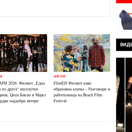
ВИД
М
ФИЛМ
РИ 2026: Филмот „Една
FilmED Филмот како
а по друга“ апсолутен
образовна алатка – Разговори и
дник, Џеси Бакли и Мајкл
работилница на Beach Film
ордан најдобри актери
Festival