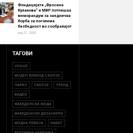
Фондацијата „Фросина
Кулакова“ и МВР потпишаа
меморандум за заедничка
борба за поголема
безбедност во сообраќајот
мај 27, 2026
ТАГОВИ
VOGUE
МОДЕН ВИКЕНД-СКОПЈЕ
ПАРИЗ
СКОПЈЕ
ТРЕНД
ВИДЕО
МАКЕДОНСКА МОДА
МАКЕДОНСКИ ДИЗАЈНЕРИ
МОДНА РЕВИЈА
НАКИТ
РЕКЛАМНА КАМПАЊА