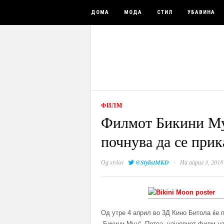
ДОМА
МОДА
СТИЛ
УБАВИНА
ФИЛМ
Филмот Бикини М
почнува да се прик
·
Од
stylist
@StylistMKD
На април 3, 2018
Oд утре 4 април во 3Д Кино Битола ќе 
„Бикини Мун“. Потоа, најновиот филм н