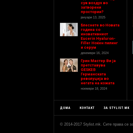
сув воздух во
затворени
простории?
јануари 13, 2025
Блеснете во Новата
година со
иновативниот
Eucerin Hyaluron-
Filler Ноќен пилинг
и серум
декември 16, 2024
Грин Мастер Ви ја
претставува
GESKE®
Германската
револуција во
негата на кожата
ноември 18, 2024
ДОМА
КОНТАКТ
ЗА STYLIST.MK
© 2014-2017 Stylist.mk. Сите права се 