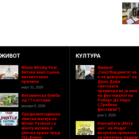
ЖИВОТ
КУЛТУРА
Bitola Whisky Fest:
Филмот
Битола како сцена,
„Скејтбордингот не
вискито како
е за девојчиња“ на
причина
Дина Дума
светската
март 31, 2026
премиера ќе ја има
Витаминска бомба
на фестивалот на
од 17 состојки
Роберт Де Ниро
(„Трибека
јануари 9, 2026
фестивал“)
Предновогодишнa
јуни 1, 2026
зимска магија на
Winter Festival со
Изложбата „Меѓу
многу музика и
нас“ на Индог –
улична храна пред
визуелна приказна
СЦ „Борис
за емпатија, надеж