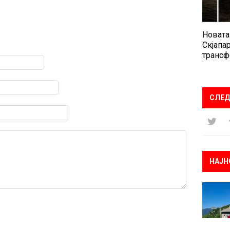
Новата
Скјапар
трансф
СЛЕД
НАЈН