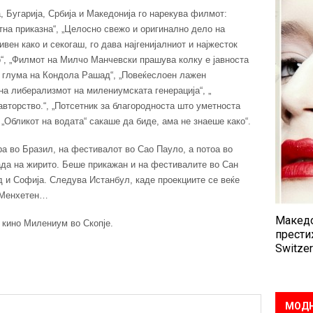
, Бугарија, Србија и Македонија го нарекува филмот:
тна приказна“, „Целосно свежо и оригинално дело на
вен како и секогаш, го дава најгенијалниот и најжесток
“, „Филмот на Милчо Манчевски прашува колку е јавноста
 глума на Кондола Рашад“, „Повеќеслоен лажен
на либерализмот на милениумската генерација“, „
вторство.“, „Потсетник за благородноста што уметноста
 „Обликот на водата“ сакаше да биде, ама не знаеше како“.
а во Бразил, на фестивалот во Сао Пауло, а потоа во
рада на жирито. Беше прикажан и на фестивалите во Сан
д и Софија. Следува Истанбул, каде проекциите се веќе
 Менхетен…
Македо
 кино Милениум во Скопје.
прести
Switzer
МОДН