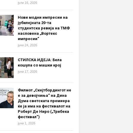
јули 16, 2026
Нови модни импресии на
јубилејната 20-та
студентска ревија на ТМФ
насловена „Вортекс
импресии“
јуни 24, 2026
СТИЛСКА ИДЕЈА: Бела
кошула со машки крој
јуни 17, 2026
Филмот „Скејтбордингот не
е за девојчиња“ на Дина
Дума светската премиера
ќе ја има на фестивалот на
Роберт Де Ниро („Трибека
фестивал“)
јуни 1, 2026