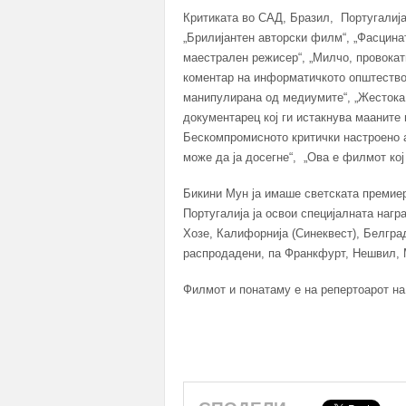
Критиката во САД, Бразил, Португалија
„Брилијантен авторски филм“, „Фасцина
маестрален режисер“, „Милчо, провокати
коментар на информатичкото општество
манипулирана од медиумите“, „Жестока
документарец кој ги истакнува мааните 
Бескомпромисното критички настроено а
може да ја досегне“, „Ова е филмот кој
Бикини Мун ја имаше светската премиер
Португалија ја освои специјалната наг
Хозе, Калифорнија (Синеквест), Белгра
распродадени, па Франкфурт, Нешвил,
Филмот и понатаму е на репертоарот на