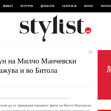
ЖИВОТ
КУЛТУРА
@РАБОТА
ГАЛЕРИЈА
ИЗЛОГ
КОНТА
0
ун на Милчо Манчевски
ажува и во Битола
почне да се прикажува најновиот филм на Милчо Манчевски,
а нашиот режисер ќе се прикажува и во другите градови низ