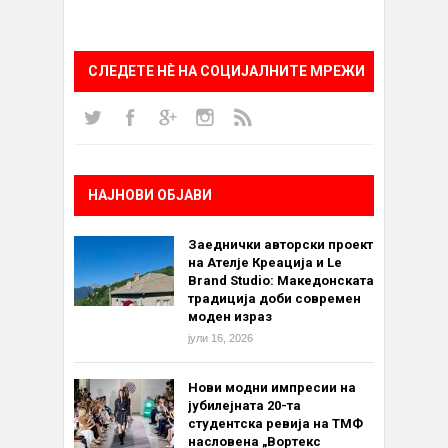
СЛЕДЕТЕ НÈ НА СОЦИЈАЛНИТЕ МРЕЖИ
НАЈНОВИ ОБЈАВИ
Заеднички авторски проект
на Ателје Креација и Le
Brand Studio: Македонската
традиција доби современ
моден израз
јули 16, 2026
Нови модни импресии на
јубилејната 20-та
студентска ревија на ТМФ
насловена „Вортекс