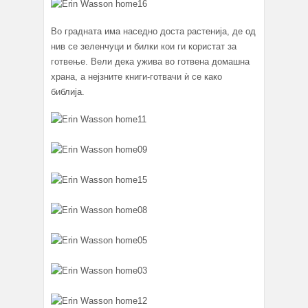
Во градната има наседно доста растенија, де од
нив се зеленчуци и билки кои ги користат за
готвење. Вели дека ужива во готвена домашна
храна, а нејзните книги-готвачи ѝ се како
библија.