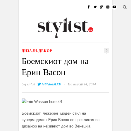
ДОМА
МОДА
СТИЛ
УБАВИНА
ЖИВОТ
КУЛТУРА
@РАБОТА
ГАЛЕРИЈА
ИЗЛОГ
КОНТАКТ
ДИЗАЈН-ДЕКОР
0
Боемскиот дом на
Ерин Васон
·
Од
stylist
@StylistMKD
На август 14, 2014
Боемскиот, лежерен моден стил на
супермоделот Ерин Васон се пресликал во
дизајнор на нејзиниот дом во Венеција.