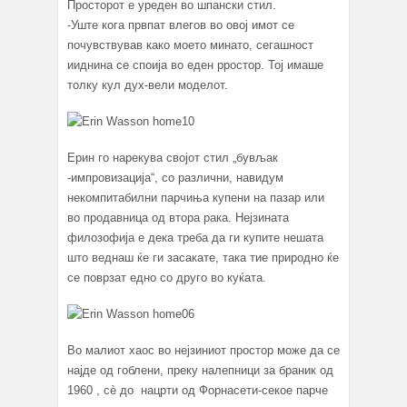
Просторот e уреден во шпански стил.
-Уште кога првпат влегов во овој имот се
почувствував како моето минато, сегашност
ииднина се споија во еден pростор. Тој имаше
толку кул дух-вели моделот.
Ерин го нарекува својот стил „бувљак
-импровизација“, со различни, навидум
некомпитабилни парчиња купени на пазар или
во продавница од втора рака. Нејзината
филозофија е дека треба да ги купите нешата
што веднаш ќе ги засакате, така тие природно ќе
се поврзат едно со друго во куќата.
Во малиот хаос во нејзиниот простор може да се
најде од гоблени, преку налепници за браник од
1960 , сè до нацрти од Форнасети-секое парче