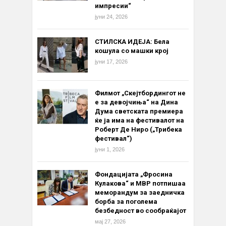
импресии“
јуни 24, 2026
СТИЛСКА ИДЕЈА: Бела
кошула со машки крој
јуни 17, 2026
Филмот „Скејтбордингот не
е за девојчиња“ на Дина
Дума светската премиера
ќе ја има на фестивалот на
Роберт Де Ниро („Трибека
фестивал“)
јуни 1, 2026
Фондацијата „Фросина
Кулакова“ и МВР потпишаа
меморандум за заедничка
борба за поголема
безбедност во сообраќајот
мај 27, 2026