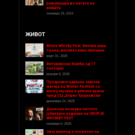
револуција во негата на
кожата
ноември 18, 2024
ЖИВОТ
Bitola Whisky Fest: Битола како
сцена, вискито како причина
март 31, 2026
Витаминска бомба од 17
состојки
јануари 9, 2026
Предновогодишнa зимска
магија на Winter Festival со
многу музика и улична храна
пред СЦ „Борис Трајковски
декември 24, 2025
Денеска почнува петтото
јубилејно издание на SKOPJE
WHISKEY FEST
ноември 6, 2025
Овој викенд е посветен на