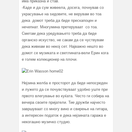
има приказна и став.
-Каде и да сум живеела, досега, почнував со
украсување на ѕидовите, не верувам во тоа
дека домот треба да биде прескапоцен и
нечепнат. Многумина претеруваат со тоа.
Сметам дека уредувањето треба да биде
органско искуство, не сакам да се чуствувам
дека живеам во некој сет. Најважно нешто во
домот се музиката и светлината-вели Ерин кога
е голем колекционер на плочи.
Нејзина желба е просторот да биде непосреден
и лужето да се почувствуваат удобно уште при
првото влегување во куќата. Често ги собира на
вечера своите пријатели. Тие дружби најчесто
завршуваат со многу вино и свирење на гитара,
а интересен податок е дека нејзината гаража е
некогашно музичко студио.