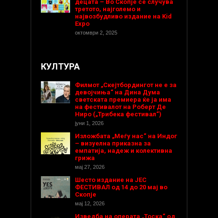
децата – Во Скопје се случува
третото, најголемо и
највозбудливо издание на Kid
Expo
октомври 2, 2025
КУЛТУРА
Филмот „Скејтбордингот не е за
девојчиња“ на Дина Дума
светската премиера ќе ја има
на фестивалот на Роберт Де
Ниро („Трибека фестивал“)
јуни 1, 2026
Изложбата „Меѓу нас“ на Индог
– визуелна приказна за
емпатија, надеж и колективна
грижа
мај 27, 2026
Шесто издание на ЈЕС
ФЕСТИВАЛ од 14 до 20 мај во
Скопје
мај 12, 2026
Изведба на операта „Тоска“ од