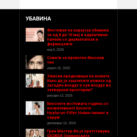
УБАВИНА
Фестивал на корејска убавина
за од 8 до 10 мај и едукативни
панели со дерматолози и
фармацевти
мај 6, 2026
Совети за пролетен блескав
тен
април 15, 2025
Зимски предизвици на кожата:
Како да ја заштитите кожата од
загаден воздух и сув воздух во
затворени простории?
јануари 13, 2025
Блеснете во Новата година со
иновативниот Eucerin
Hyaluron-Filler Ноќен пилинг и
серум
декември 16, 2024
Грин Мастер Ви ја претставува
GESKE® Германската