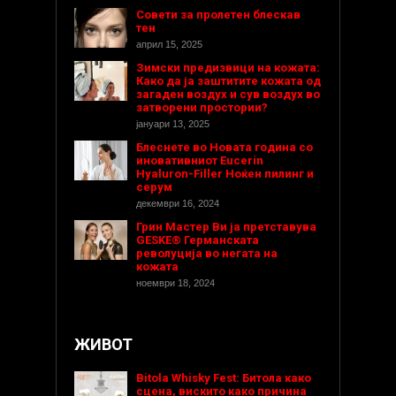
Совети за пролетен блескав
тен
април 15, 2025
Зимски предизвици на кожата:
Како да ја заштитите кожата од
загаден воздух и сув воздух во
затворени простории?
јануари 13, 2025
Блеснете во Новата година со
иновативниот Eucerin
Hyaluron-Filler Ноќен пилинг и
серум
декември 16, 2024
Грин Мастер Ви ја претставува
GESKE® Германската
револуција во негата на
кожата
ноември 18, 2024
ЖИВОТ
Bitola Whisky Fest: Битола како
сцена, вискито како причина