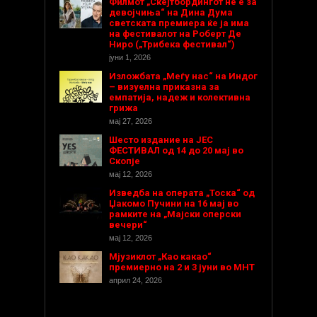
Филмот „Скејтбордингот не е за
девојчиња“ на Дина Дума
светската премиера ќе ја има
на фестивалот на Роберт Де
Ниро („Трибека фестивал“)
јуни 1, 2026
Изложбата „Меѓу нас“ на Индог
– визуелна приказна за
емпатија, надеж и колективна
грижа
мај 27, 2026
Шесто издание на ЈЕС
ФЕСТИВАЛ од 14 до 20 мај во
Скопје
мај 12, 2026
Изведба на операта „Тоска“ од
Џакомо Пучини на 16 мај во
рамките на „Мајски оперски
вечери“
мај 12, 2026
Мјузиклот „Као какао“
премиерно на 2 и 3 јуни во МНТ
април 24, 2026