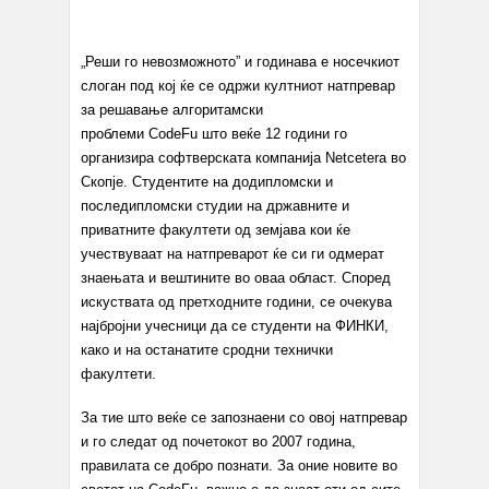
„Реши го невозможното”
и годинава е носечкиот
слоган под кој ќе се одржи култниот натпревар
за решавање алгоритамски
проблеми
CodeFu
што веќе 12 години го
организира софтверската компанија
Netcetera
во
Скопје. Студентите на додипломски и
последипломски студии на државните и
приватните факултети од земјава кои ќе
учествуваат на натпреварот ќе си ги одмерат
знаењата и вештините во оваа област. Според
искуствата од претходните години, се очекува
најбројни учесници да се студенти на ФИНКИ,
како и на останатите сродни технички
факултети.
За тие што веќе се запознаени со овој натпревар
и го следат од почетокот во 2007 година,
правилата се добро познати. За оние новите во