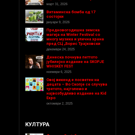
март 31, 2026
Витаминска бомба од 17
состојки
јануари 9, 2026
Предновогодишнa зимска
магија на Winter Festival со
многу музика и улична храна
пред СЦ „Борис Трајковски
декември 24, 2025
Денеска почнува петтото
јубилејно издание на SKOPJE
WHISKEY FEST
ноември 6, 2025
Овој викенд е посветен на
децата – Во Скопје се случува
третото, најголемо и
највозбудливо издание на Kid
Expo
октомври 2, 2025
КУЛТУРА