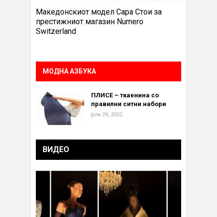
Македонскиот модел Сара Стои за
престижниот магазин Numero
Switzerland
МОДНА АЗБУКА
ПЛИСЕ – ткаенина со
правилни ситни набори
јули 29, 2021
ВИДЕО