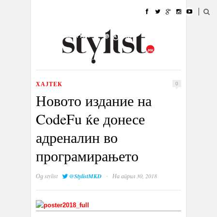
ДОМА
МОДА
СТИЛ
УБАВИНА
ЖИВОТ
КУЛТУРА
@РАБОТА
ГАЛЕРИЈА
ИЗЛОГ
КОНТАКТ
ХАЈТЕК
0
Новото издание на
CodeFu ќе донесе
адреналин во
програмирањето
·
Од
stylist
@StylistMKD
На април 30, 2018