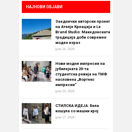
НАЈНОВИ ОБЈАВИ
Заеднички авторски проект
на Ателје Креација и Le
Brand Studio: Македонската
традиција доби современ
моден израз
јули 16, 2026
Нови модни импресии на
јубилејната 20-та
студентска ревија на ТМФ
насловена „Вортекс
импресии“
јуни 24, 2026
СТИЛСКА ИДЕЈА: Бела
кошула со машки крој
јуни 17, 2026