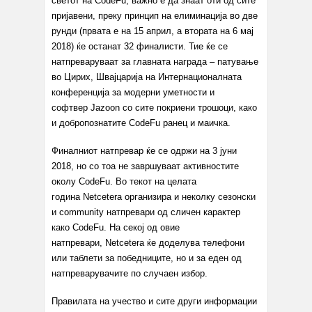
светот на
CodeFu,
важно е да знаат оти од сите
пријавени, преку принцип на елиминација во две
рунди (првата е на 15 април, а втората на 6 мај
2018) ќе останат 32 финалисти. Тие ќе се
натпреваруваат за главната награда – патување
во Цирих, Швајцарија на Интернационалната
конференција за модерни уметности и
софтвер
Jazoon
со сите покриени трошоци, како
и добропознатите
CodeFu
ранец и маичка.
Финалниот натпревар ќе се одржи на 3 јуни
2018, но со тоа не завршуваат активностите
околу
CodeFu.
Во текот на целата
година
Netcetera
организира и неколку сезонски
и
community
натпревари од сличен карактер
како
CodeFu. На секој
од овие
натпревари,
Netcetera
ќе доделува
телефони
или таблети за победни
ците, но и за еден од
натпреварувачите
по случаен избор
.
Правилата на учество и сите други информации