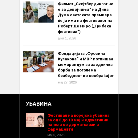
Филмот „Скејтбордингот не
е за девојчиња“ на Дина
Дума светската премиера
ќе ја има на фестивалот на
Роберт Де Ниро („Трибека
фестивал“)
јуни 1, 2026
Фондацијата „Фросина
Кулакова“ и МВР потпишаа
меморандум за заедничка
борба за поголема
безбедност во сообраќајот
мај 27, 2026
УБАВИНА
Фестивал на корејска убавина
за од 8 до 10 мај и едукативни
панели со дерматолози и
фармацевти
мај 6, 2026