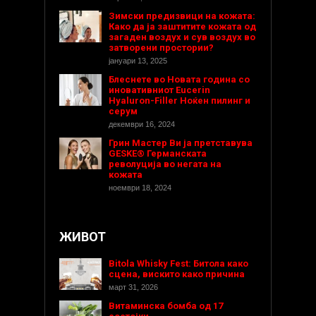
Зимски предизвици на кожата:
Како да ја заштитите кожата од
загаден воздух и сув воздух во
затворени простории?
јануари 13, 2025
Блеснете во Новата година со
иновативниот Eucerin
Hyaluron-Filler Ноќен пилинг и
серум
декември 16, 2024
Грин Мастер Ви ја претставува
GESKE® Германската
револуција во негата на
кожата
ноември 18, 2024
ЖИВОТ
Bitola Whisky Fest: Битола како
сцена, вискито како причина
март 31, 2026
Витаминска бомба од 17