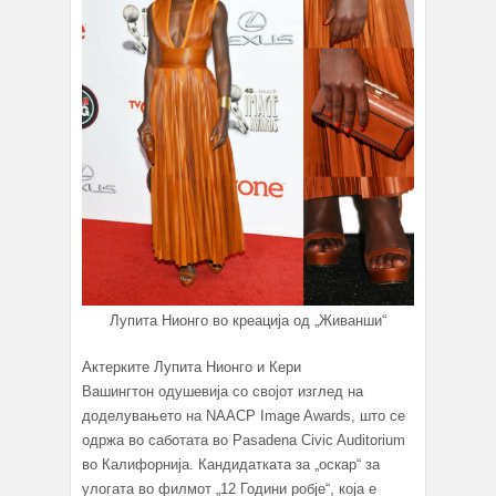
Лупита Нионго во креација од „Живанши“
Актерките Лупита Нионго и Кери
Вашингтон одушевија со својот изглед на
доделувањето на NAACP Image Awards, што се
одржа во саботата во Pasadena Civic Auditorium
во Калифорнија. Кандидатката за „оскар“ за
улогата во филмот „12 Години робје“, која е