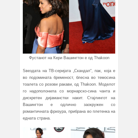
Фустанот на Кери Вашингтон е од Thakoon
Ѕвездата на ТВ-серијата „Скандал“, пак, која е
во подомината бременост, блесна во темосина
тоалета со розови ракави, од Thakoon. Моделот
го надополонила со морнарско-сина чанта и
дискретен дијаманстки накит. Стајлингот на
Вашингтон е одлично заокружен со
романтичната фризура, прибрана во плетенка на
едната страна.