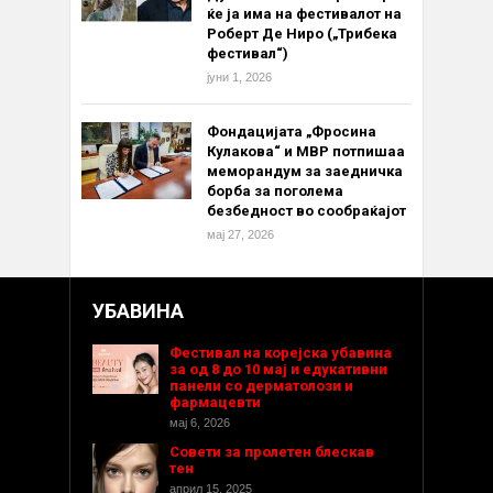
ќе ја има на фестивалот на
Роберт Де Ниро („Трибека
фестивал“)
јуни 1, 2026
Фондацијата „Фросина
Кулакова“ и МВР потпишаа
меморандум за заедничка
борба за поголема
безбедност во сообраќајот
мај 27, 2026
УБАВИНА
Фестивал на корејска убавина
за од 8 до 10 мај и едукативни
панели со дерматолози и
фармацевти
мај 6, 2026
Совети за пролетен блескав
тен
април 15, 2025