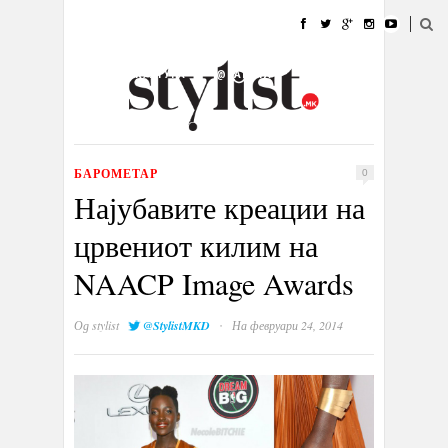
ДОМА
МОДА
СТИЛ
УБАВИНА
ЖИВОТ
КУЛТУРА
@РАБОТА
ГАЛЕРИЈА
ИЗЛОГ
КОНТАКТ
БАРОМЕТАР
0
Најубавите креации на
црвениот килим на
NAACP Image Awards
·
Од
stylist
@StylistMKD
На февруари 24, 2014