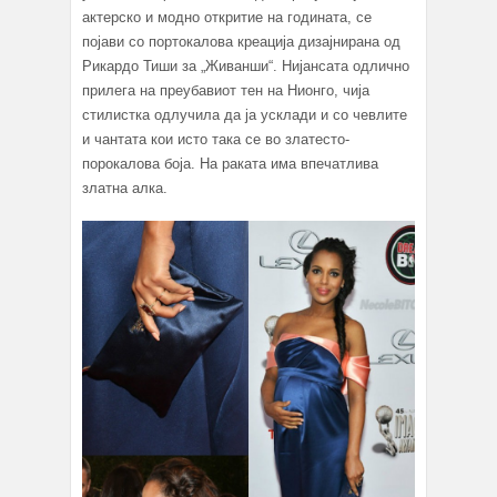
актерско и модно откритие на годината, се
појави со портокалова креација дизајнирана од
Рикардо Тиши за „Живанши“. Нијансата одлично
прилега на преубавиот тен на Нионго, чија
стилистка одлучила да ја усклади и со чевлите
и чантата кои исто така се во златесто-
порокалова боја. На раката има впечатлива
златна алка.