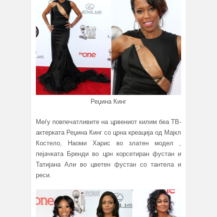
Реџина Кинг
Меѓу повпечатливите на црвениот килим беа ТВ-
актерката Реџина Кинг со црна креација од Мајкл
Костело, Наоми Харис во златен модел ,
пејачката Бренди во црн корсетиран фустан и
Татијана Али во цветен фустан со тантела и
реси.