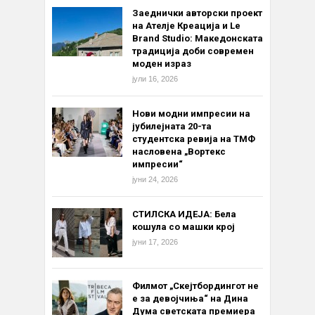
Заеднички авторски проект
на Ателје Креација и Le
Brand Studio: Македонската
традиција доби современ
моден израз
јули 16, 2026
Нови модни импресии на
јубилејната 20-та
студентска ревија на ТМФ
насловена „Вортекс
импресии“
јуни 24, 2026
СТИЛСКА ИДЕЈА: Бела
кошула со машки крој
јуни 17, 2026
Филмот „Скејтбордингот не
е за девојчиња“ на Дина
Дума светската премиера