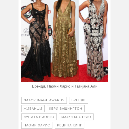
Бренди, Наоми Харис и Татијана Али
NAACP IMAGE AWARDS
БРЕНДИ
ЖИВАНШИ
КЕРИ ВАШИНГТОН
ЛУПИТА НИОНГО
МАЈКЛ КОСТЕЛО
НАОМИ ХАРИС
РЕЏИНА КИНГ