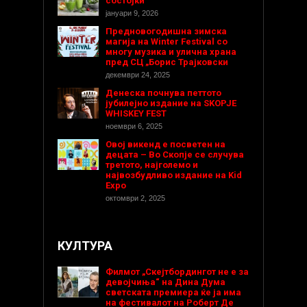
состојки
јануари 9, 2026
Предновогодишнa зимска
магија на Winter Festival со
многу музика и улична храна
пред СЦ „Борис Трајковски
декември 24, 2025
Денеска почнува петтото
јубилејно издание на SKOPJE
WHISKEY FEST
ноември 6, 2025
Овој викенд е посветен на
децата – Во Скопје се случува
третото, најголемо и
највозбудливо издание на Kid
Expo
октомври 2, 2025
КУЛТУРА
Филмот „Скејтбордингот не е за
девојчиња“ на Дина Дума
светската премиера ќе ја има
на фестивалот на Роберт Де