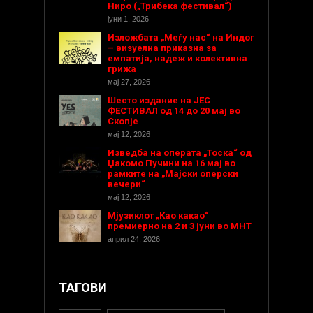
Ниро („Трибека фестивал“)
јуни 1, 2026
Изложбата „Меѓу нас“ на Индог
– визуелна приказна за
емпатија, надеж и колективна
грижа
мај 27, 2026
Шесто издание на ЈЕС
ФЕСТИВАЛ од 14 до 20 мај во
Скопје
мај 12, 2026
Изведба на операта „Тоска“ од
Џакомо Пучини на 16 мај во
рамките на „Мајски оперски
вечери“
мај 12, 2026
Мјузиклот „Као какао“
премиерно на 2 и 3 јуни во МНТ
април 24, 2026
ТАГОВИ