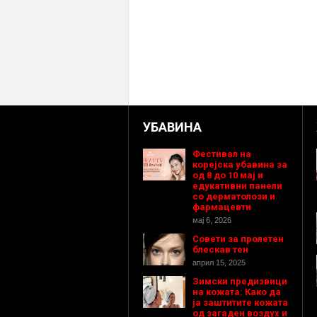
УБАВИНА
Фестивал на
корејска убавина за
од 8 до 10 мај и
едукативни панели
со дерматолози и
фармацевти
мај 6, 2026
Совети за пролетен
блескав тен
април 15, 2025
Зимски предизвици
на кожата: Како да
ја заштитите кожата
од загаден воздух и