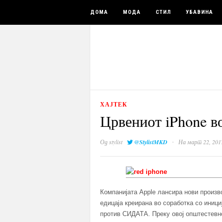
ДОМА
МОДА
СТИЛ
УБАВИНА
ХАЈТЕК
Црвениот iPhone 
·
Од
stylist
@StylistMKD
На март 22, 201
Компанијата Apple лансира нови произво
едицаја креирана во соработка со иници
против СИДАТА. Преку овој општестевно