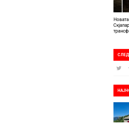
Новата
Скјапар
трансф
СЛЕД
НАЈН