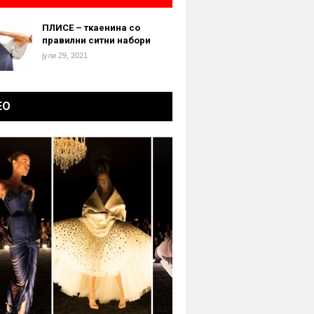
ПЛИСЕ – ткаенина со
правилни ситни набори
јули 29, 2021
ЕО