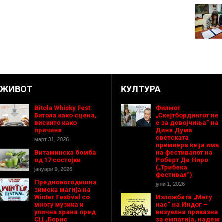
ЖИВОТ
КУЛТУРА
Bitola Whisky Fest:
Филмот
Битола како сцена,
„Скејтбордингот не
вискито како
е за девојчиња“ на
причина
Дина Дума
светската
март 31, 2026
премиера ќе ја има
Витаминска бомба
на фестивалот на
од 17 состојки
Роберт Де Ниро
(„Трибека
јануари 9, 2026
фестивал“)
Предновогодишнa
јуни 1, 2026
зимска магија на
Winter Festival со
Изложбата „Меѓу
многу музика и
нас“ на Индог –
улична храна пред
визуелна приказна
СЦ „Борис
за емпатија, надеж