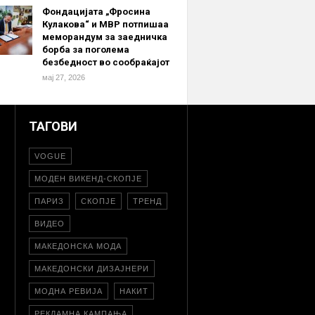
Фондацијата „Фросина
Кулакова“ и МВР потпишаа
меморандум за заедничка
борба за поголема
безбедност во сообраќајот
мај 27, 2026
ТАГОВИ
VOGUE
МОДЕН ВИКЕНД-СКОПЈЕ
ПАРИЗ
СКОПЈЕ
ТРЕНД
ВИДЕО
МАКЕДОНСКА МОДА
МАКЕДОНСКИ ДИЗАЈНЕРИ
МОДНА РЕВИЈА
НАКИТ
РЕКЛАМНА КАМПАЊА