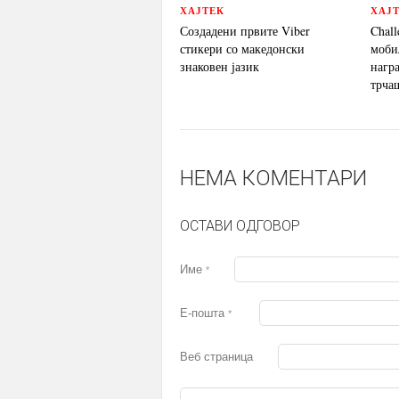
ХАЈТЕК
ХАЈ
Создадени првите Viber
Chall
стикери со македонски
моби
знаковен јазик
нагр
трча
НЕМА КОМЕНТАРИ
ОСТАВИ ОДГОВОР
Име
*
Е-пошта
*
Веб страница