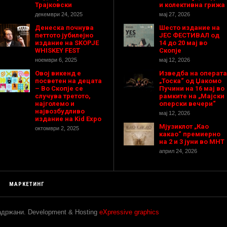
Трајковски
и колективна грижа
декември 24, 2025
мај 27, 2026
Денеска почнува
Шесто издание на
петтото јубилејно
ЈЕС ФЕСТИВАЛ од
издание на SKOPJE
14 до 20 мај во
WHISKEY FEST
Скопје
ноември 6, 2025
мај 12, 2026
Овој викенд е
Изведба на операта
посветен на децата
„Тоска“ од Џакомо
– Во Скопје се
Пучини на 16 мај во
случува третото,
рамките на „Мајски
најголемо и
оперски вечери“
највозбудливо
мај 12, 2026
издание на Kid Expo
Мјузиклот „Као
октомври 2, 2025
какао“ премиерно
на 2 и 3 јуни во МНТ
април 24, 2026
МАРКЕТИНГ
задржани. Development & Hosting
eXpressive graphics