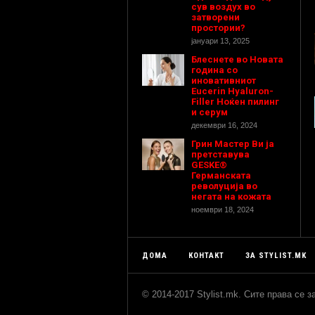
сув воздух во
затворени
простории?
јануари 13, 2025
Блеснете во Новата
година со
иновативниот
Eucerin Hyaluron-
Filler Ноќен пилинг
и серум
декември 16, 2024
Грин Мастер Ви ја
претставува
GESKE®
Германската
револуција во
негата на кожата
ноември 18, 2024
ДОМА
КОНТАКТ
ЗА STYLIST.MK
© 2014-2017 Stylist.mk. Сите права се 