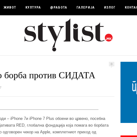
ЖИВОТ
КУЛТУРА
@РАБОТА
ГАЛЕРИЈА
ИЗЛОГ
КОНТА
0
во борба против СИДАТА
7
ди – iPhone 7и iPhone 7 Plus обоени во црвено, посебна
јативата RED, глобална фондација која помага во борбата
 одговорен чекор на Apple, комплетниот приход од