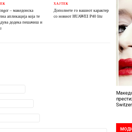
ТЕК
ХАЈТЕК
enger – македонска
Дополнете го вашиот карактер
лна апликација која те
со новиот HUAWEI P40 lite
адува додека пешачиш и
ш
Македо
прести
Switzer
МОДН