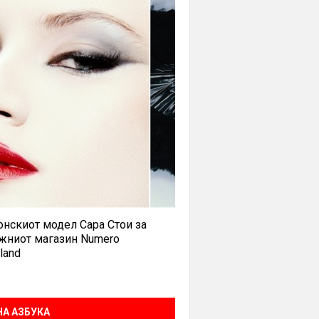
нскиот модел Сара Стои за
жниот магазин Numero
land
А АЗБУКА