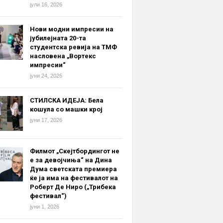
јули 16, 2026
Нови модни импресии на
јубилејната 20-та
студентска ревија на ТМФ
насловена „Вортекс
импресии“
јуни 24, 2026
СТИЛСКА ИДЕЈА: Бела
кошула со машки крој
јуни 17, 2026
Филмот „Скејтбордингот не
е за девојчиња“ на Дина
Дума светската премиера
ќе ја има на фестивалот на
Роберт Де Ниро („Трибека
фестивал“)
јуни 1, 2026