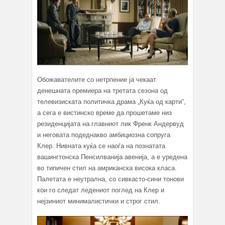
Обожавателите со нетрпение ја чекаат
денешната премиера на третата сезона од
телевизиската политичка драма „Куќа од карти“,
а сега е вистинско време да прошетаме низ
резиденцијата на главниот лик Френк Андервуд
и неговата подеднакво амбициозна сопруга
Клер. Нивната куќа се наоѓа на познатата
вашингтонска Пенсилванија авенија, а е уредена
во типичен стил на амриканска висока класа.
Палетата е неутрална, со сивкасто-сини тонови
кои го следат ледениот поглед на Клер и
нејзиниот минималистички и строг стил.