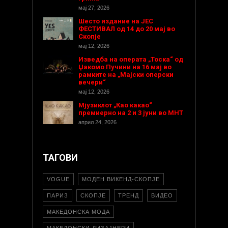
мај 27, 2026
Шесто издание на ЈЕС
ФЕСТИВАЛ од 14 до 20 мај во
Скопје
мај 12, 2026
Изведба на операта „Тоска“ од
Џакомо Пучини на 16 мај во
рамките на „Мајски оперски
вечери“
мај 12, 2026
Мјузиклот „Као какао“
премиерно на 2 и 3 јуни во МНТ
април 24, 2026
ТАГОВИ
VOGUE
МОДЕН ВИКЕНД-СКОПЈЕ
ПАРИЗ
СКОПЈЕ
ТРЕНД
ВИДЕО
МАКЕДОНСКА МОДА
МАКЕДОНСКИ ДИЗАЈНЕРИ