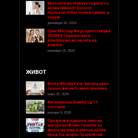
Блеснете во Новата година со
иновативниот Eucerin
Hyaluron-Filler Ноќен пилинг и
серум
декември 16, 2024
Грин Мастер Ви ја претставува
GESKE® Германската
револуција во негата на
кожата
ноември 18, 2024
ЖИВОТ
Bitola Whisky Fest: Битола како
сцена, вискито како причина
март 31, 2026
Витаминска бомба од 17
состојки
јануари 9, 2026
Предновогодишнa зимска
магија на Winter Festival со
многу музика и улична храна
пред СЦ „Борис Трајковски