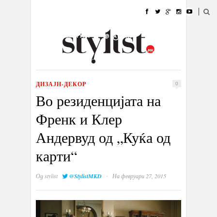
ДОМА
МОДА
СТИЛ
УБАВИНА
ЖИВОТ
КУЛТУРА
@РАБОТА
ГАЛЕРИЈА
ИЗЛОГ
КОНТАКТ
ДИЗАЈН-ДЕКОР
0
Во резиденцијата на
Френк и Клер
Андервуд од „Куќа од
карти“
·
Од
stylist
@StylistMKD
На февруари 27, 2015