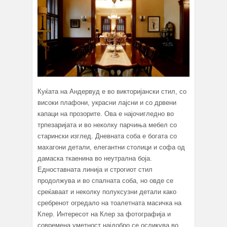
Куќата на Андервуд е во викторијански стил, со
високи плафони, украсни лајсни и со дрвени
капаци на прозорите. Ова е најочигледно во
трпезаријата и во неколку парчиња мебел со
старински изглед. Дневната соба е богата со
махагони детали, елегантни столици и софа од
дамаска ткаенина во неутрална боја.
Едноставната линија и строгиот стил
продолжува и во спалната соба, но овде се
среќаваат и неколку полуксузни детали како
сребренот огредало на тоалетната масичка на
Клер. Интересот на Клер за фотографија и
современа уметност најдобро се осликува во