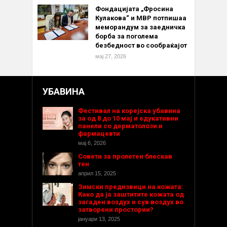
Фондацијата „Фросина
Кулакова“ и МВР потпишаа
меморандум за заедничка
борба за поголема
безбедност во сообраќајот
мај 27, 2026
УБАВИНА
Фестивал на корејска убавина
за од 8 до 10 мај и едукативни
панели со дерматолози и
фармацевти
мај 6, 2026
Совети за пролетен блескав
тен
април 15, 2025
Зимски предизвици на кожата:
Како да ја заштитите кожата од
загаден воздух и сув воздух во
затворени простории?
јануари 13, 2025