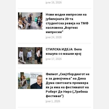
јули 16, 2026
Нови модни импресии на
јубилејната 20-та
студентска ревија на ТМФ
насловена „Вортекс
импресии“
јуни 24, 2026
СТИЛСКА ИДЕЈА: Бела
кошула со машки крој
јуни 17, 2026
Филмот „Скејтбордингот не
е за девојчиња“ на Дина
Дума светската премиера
ќе ја има на фестивалот на
Роберт Де Ниро („Трибека
фестивал“)
јуни 1, 2026