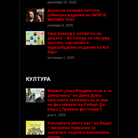
декември 24, 2025
Денеска почнува петтото
јубилејно издание на SKOPJE
WHISKEY FEST
ноември 6, 2025
Овој викенд е посветен на
децата – Во Скопје се случува
третото, најголемо и
највозбудливо издание на Kid
Expo
октомври 2, 2025
КУЛТУРА
Филмот „Скејтбордингот не е за
девојчиња“ на Дина Дума
светската премиера ќе ја има
на фестивалот на Роберт Де
Ниро („Трибека фестивал“)
јуни 1, 2026
Изложбата „Меѓу нас“ на Индог
– визуелна приказна за
емпатија, надеж и колективна
грижа