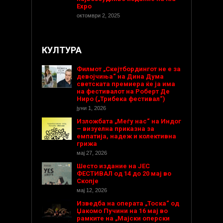
Expo
октомври 2, 2025
КУЛТУРА
Филмот „Скејтбордингот не е за
девојчиња“ на Дина Дума
светската премиера ќе ја има
на фестивалот на Роберт Де
Ниро („Трибека фестивал“)
јуни 1, 2026
Изложбата „Меѓу нас“ на Индог
– визуелна приказна за
емпатија, надеж и колективна
грижа
мај 27, 2026
Шесто издание на ЈЕС
ФЕСТИВАЛ од 14 до 20 мај во
Скопје
мај 12, 2026
Изведба на операта „Тоска“ од
Џакомо Пучини на 16 мај во
рамките на „Мајски оперски