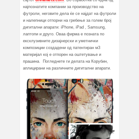
најпознатите компании за производство на
футроли, неговите дела ќе се најдат на
футроли
и налепници отпорни на гребење за голем број
дигитални апарати: iPhone, iPad , Samsung,
лаптопи и друго. Оваа фирма е позната по
ексклузивните дизајнерски и уметнички
композиции создадени од патентиран м3
материјал кој е отпорен на оштетување и
прашина.
Погледнете ги делата на Корубин,
аплицирани на различните дигитални апарати.