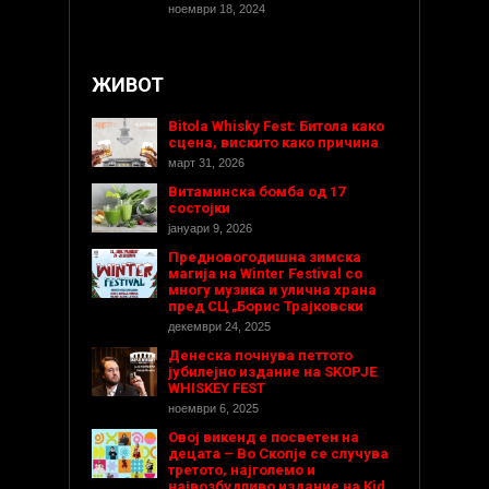
ноември 18, 2024
ЖИВОТ
Bitola Whisky Fest: Битола како
сцена, вискито како причина
март 31, 2026
Витаминска бомба од 17
состојки
јануари 9, 2026
Предновогодишнa зимска
магија на Winter Festival со
многу музика и улична храна
пред СЦ „Борис Трајковски
декември 24, 2025
Денеска почнува петтото
јубилејно издание на SKOPJE
WHISKEY FEST
ноември 6, 2025
Овој викенд е посветен на
децата – Во Скопје се случува
третото, најголемо и
највозбудливо издание на Kid