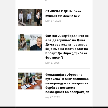
СТИЛСКА ИДЕЈА: Бела
кошула со машки крој
јуни 17, 2026
Филмот „Скејтбордингот не
е за девојчиња“ на Дина
Дума светската премиера
ќе ја има на фестивалот на
Роберт Де Ниро („Трибека
фестивал“)
јуни 1, 2026
Фондацијата „Фросина
Кулакова“ и МВР потпишаа
меморандум за заедничка
борба за поголема
безбедност во сообраќајот
мај 27, 2026