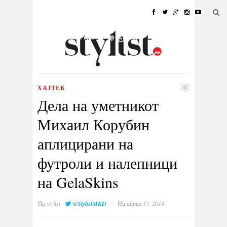
ДОМА
МОДА
СТИЛ
УБАВИНА
ЖИВОТ
КУЛТУРА
@РАБОТА
ГАЛЕРИЈА
ИЗЛОГ
КОНТАКТ
ХАЈТЕК
0
Дела на уметникот
Михаил Корубин
аплицирани на
футроли и налепници
на GelaSkins
·
Од
stylist
@StylistMKD
На април 17, 2014