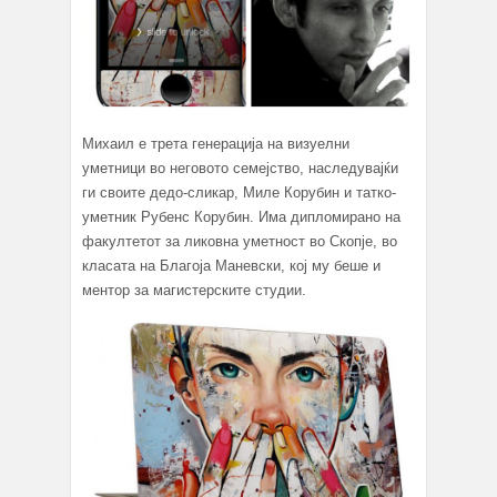
Михаил е трета генерација на визуелни
уметници во неговото семејство, наследувајќи
ги своите дедо-сликар, Миле Корубин и татко-
уметник Рубенс Корубин. Има дипломирано на
факултетот за ликовна уметност во Скопје, во
класата на Благоја Маневски, кој му беше и
ментор за магистерските студии.