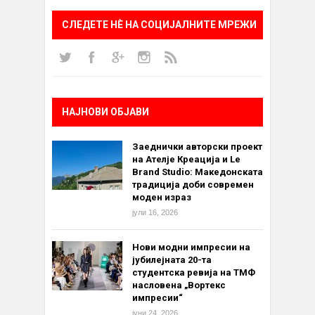
СЛЕДЕТЕ НÈ НА СОЦИЈАЛНИТЕ МРЕЖИ
НАЈНОВИ ОБЈАВИ
Заеднички авторски проект
на Ателје Креација и Le
Brand Studio: Македонската
традиција доби современ
моден израз
јули 16, 2026
Нови модни импресии на
јубилејната 20-та
студентска ревија на ТМФ
насловена „Вортекс
импресии“
јуни 24, 2026