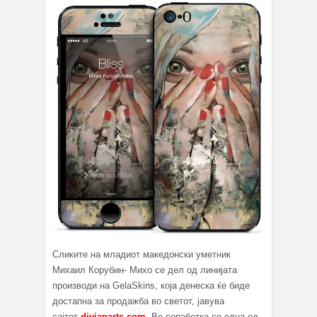
Сликите на младиот македонски уметник
Михаил Корубин- Михо се дел од линијата
производи на GelaSkins, која денеска ќе биде
достапна за продажба во светот, јавува
сајтот
divianarts.com
. Во соработка со една од