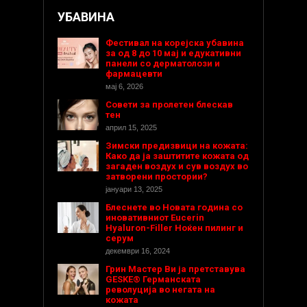
УБАВИНА
Фестивал на корејска убавина
за од 8 до 10 мај и едукативни
панели со дерматолози и
фармацевти
мај 6, 2026
Совети за пролетен блескав
тен
април 15, 2025
Зимски предизвици на кожата:
Како да ја заштитите кожата од
загаден воздух и сув воздух во
затворени простории?
јануари 13, 2025
Блеснете во Новата година со
иновативниот Eucerin
Hyaluron-Filler Ноќен пилинг и
серум
декември 16, 2024
Грин Мастер Ви ја претставува
GESKE® Германската
револуција во негата на
кожата