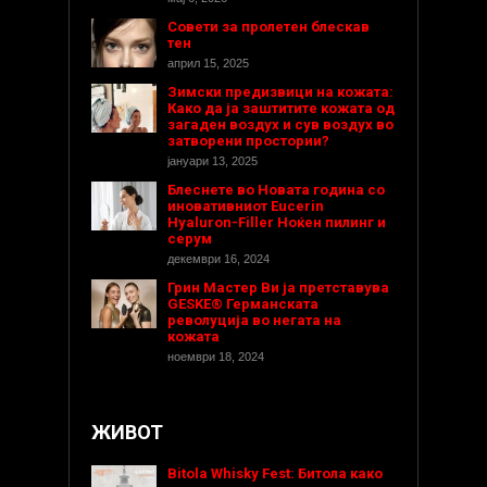
Совети за пролетен блескав
тен
април 15, 2025
Зимски предизвици на кожата:
Како да ја заштитите кожата од
загаден воздух и сув воздух во
затворени простории?
јануари 13, 2025
Блеснете во Новата година со
иновативниот Eucerin
Hyaluron-Filler Ноќен пилинг и
серум
декември 16, 2024
Грин Мастер Ви ја претставува
GESKE® Германската
револуција во негата на
кожата
ноември 18, 2024
ЖИВОТ
Bitola Whisky Fest: Битола како