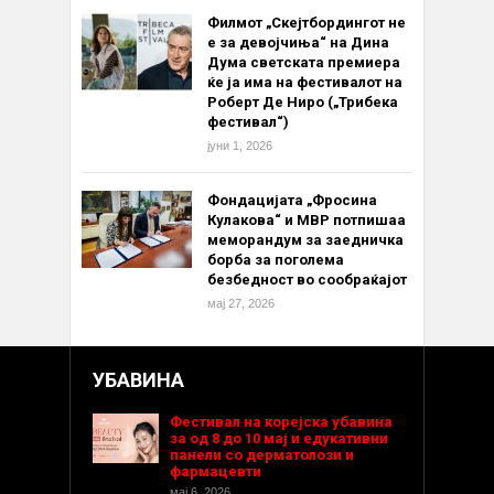
Филмот „Скејтбордингот не
е за девојчиња“ на Дина
Дума светската премиера
ќе ја има на фестивалот на
Роберт Де Ниро („Трибека
фестивал“)
јуни 1, 2026
Фондацијата „Фросина
Кулакова“ и МВР потпишаа
меморандум за заедничка
борба за поголема
безбедност во сообраќајот
мај 27, 2026
УБАВИНА
Фестивал на корејска убавина
за од 8 до 10 мај и едукативни
панели со дерматолози и
фармацевти
мај 6, 2026