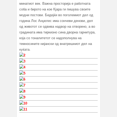
минатиот век. Важна просторија е работната
соба и бирото на кое Кјара ги пишува своите
модни постови. Бидејќи во поголемиот дел од
година Лос Анџелес има сончеви денови, дел
од животот се одвива надвор на отворено, а во
градината има тиркизно сина дворна гарнитура,
која со тоналитетот се надополнува на
темносините нијански од внатрешниот дел на
куќата.