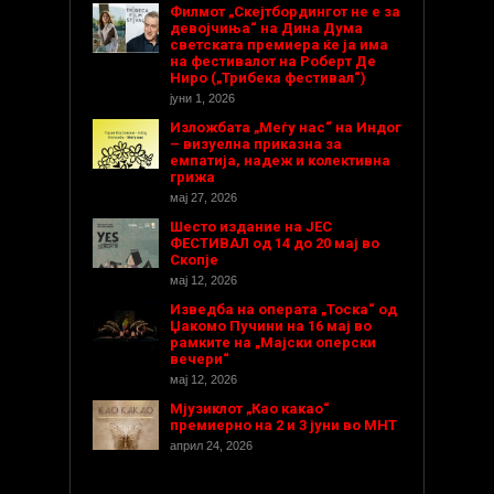
Филмот „Скејтбордингот не е за
девојчиња“ на Дина Дума
светската премиера ќе ја има
на фестивалот на Роберт Де
Ниро („Трибека фестивал“)
јуни 1, 2026
Изложбата „Меѓу нас“ на Индог
– визуелна приказна за
емпатија, надеж и колективна
грижа
мај 27, 2026
Шесто издание на ЈЕС
ФЕСТИВАЛ од 14 до 20 мај во
Скопје
мај 12, 2026
Изведба на операта „Тоска“ од
Џакомо Пучини на 16 мај во
рамките на „Мајски оперски
вечери“
мај 12, 2026
Мјузиклот „Као какао“
премиерно на 2 и 3 јуни во МНТ
април 24, 2026