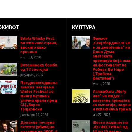
ЖИВОТ
КУЛТУРА
Bitola Whisky Fest:
Филмот
Битола како сцена,
„Скејтбордингот не
вискито како
е за девојчиња“ на
причина
Дина Дума
светската
март 31, 2026
премиера ќе ја има
Витаминска бомба
на фестивалот на
од 17 состојки
Роберт Де Ниро
(„Трибека
јануари 9, 2026
фестивал“)
Предновогодишнa
јуни 1, 2026
зимска магија на
Winter Festival со
Изложбата „Меѓу
многу музика и
нас“ на Индог –
улична храна пред
визуелна приказна
СЦ „Борис
за емпатија, надеж
Трајковски
и колективна грижа
декември 24, 2025
мај 27, 2026
Денеска почнува
Шесто издание на
петтото јубилејно
ЈЕС ФЕСТИВАЛ од
издание на SKOPJE
14 до 20 мај во