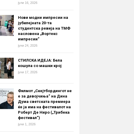
јули 16, 2026
Нови модни импресии на
јубилејната 20-та
студентска ревија на ТМФ
насловена „Вортекс
импресии“
јуни 24, 2026
СТИЛСКА ИДЕЈА: Бела
кошула со машки крој
јуни 17, 2026
Филмот „Скејтбордингот не
е за девојчиња“ на Дина
Дума светската премиера
ќе ја има на фестивалот на
Роберт Де Ниро („Трибека
фестивал“)
јуни 1, 2026