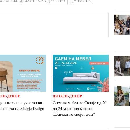
ХРВАТСКО ДИЗАЈНЕРСКО ДРУШТВО
„МИКСЕР“
АЈН-ДЕКОР
ДИЗАЈН-ДЕКОР
рен повик за учество во
Саем на мебел во Скопје од 20
 зоната на Skopje Design
до 24 март под мотото
„Освежи го својот дом“