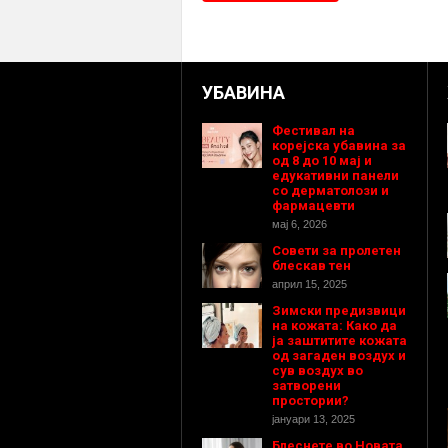
УБАВИНА
Фестивал на
корејска убавина за
од 8 до 10 мај и
едукативни панели
со дерматолози и
фармацевти
мај 6, 2026
Совети за пролетен
блескав тен
април 15, 2025
Зимски предизвици
на кожата: Како да
ја заштитите кожата
од загаден воздух и
сув воздух во
затворени
простории?
јануари 13, 2025
Блеснете во Новата