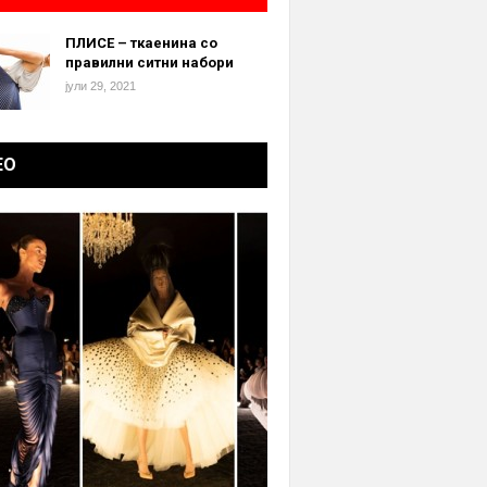
ПЛИСЕ – ткаенина со
правилни ситни набори
јули 29, 2021
ЕО