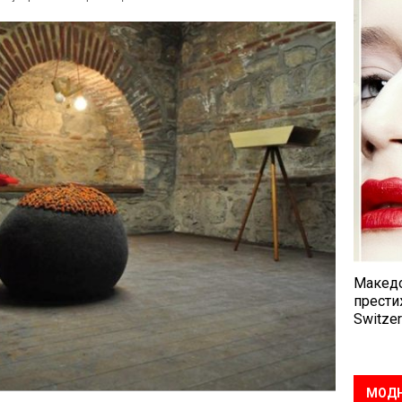
Македо
прести
Switzer
МОДН