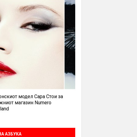
нскиот модел Сара Стои за
жниот магазин Numero
land
А АЗБУКА