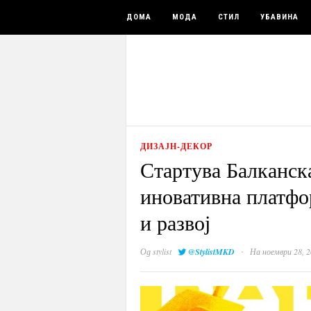
ДОМА
МОДА
СТИЛ
УБАВИНА
ДИЗАЈН-ДЕКОР
Стартува Балканск
иновативна платфо
и развој
·
Од
stylist
@StylistMKD
На ноември 28, 2