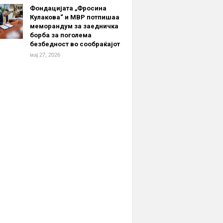
Фондацијата „Фросина
Кулакова“ и МВР потпишаа
меморандум за заедничка
борба за поголема
безбедност во сообраќајот
мај 27, 2026