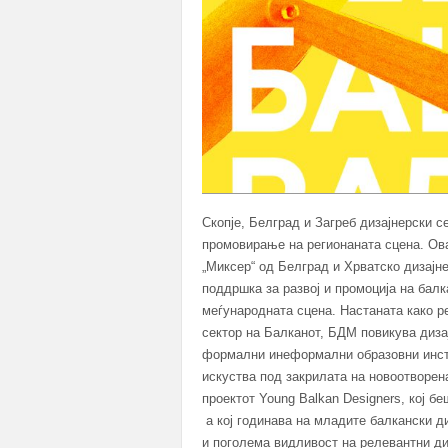
Скопје, Белград и Загреб дизајнерски 
промовирање на регионаната сцена. Ова
„Миксер“ од Белград и Хрватско дизајн
поддршка за развој и промоција на балка
меѓународната сцена. Настаната како ре
сектор на Балканот, БДМ повикува диза
формални инеформални образовни инсти
искуства под закрилата на новоотворен
проектот Young Balkan Designers, кој б
а кој годинава на младите балкански д
и поголема видливост на релевантни д