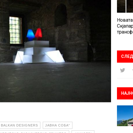
Новата
Скјапар
трансф
СЛЕД
НАЈН
 BALKAN DESIGNERS
ЈАВНА СОБА“