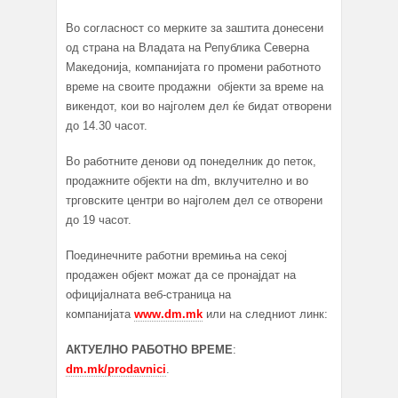
Во согласност со мерките за заштита донесени
од страна на Владата на Република Северна
Македонија, компанијата го промени работното
време на своите продажни објекти за време на
викендот, кои во најголем дел ќе бидат отворени
до 14.30 часот.
Во работните денови од понеделник до петок,
продажните објекти на dm, вклучително и во
трговските центри во најголем дел се отворени
до 19 часот.
Поединечните работни времиња на секој
продажен објект можат да се пронајдат на
официјалната веб-страница на
компанијата
www.dm.mk
или на следниот линк:
АКТУЕЛНО РАБОТНО ВРЕМЕ
:
dm.mk/prodavnici
.