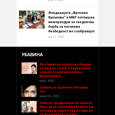
јуни 1, 2026
Фондацијата „Фросина
Кулакова“ и МВР потпишаа
меморандум за заедничка
борба за поголема
безбедност во сообраќајот
мај 27, 2026
УБАВИНА
Фестивал на корејска убавина
за од 8 до 10 мај и едукативни
панели со дерматолози и
фармацевти
мај 6, 2026
Совети за пролетен блескав
тен
април 15, 2025
Зимски предизвици на кожата:
Како да ја заштитите кожата од
загаден воздух и сув воздух во
затворени простории?