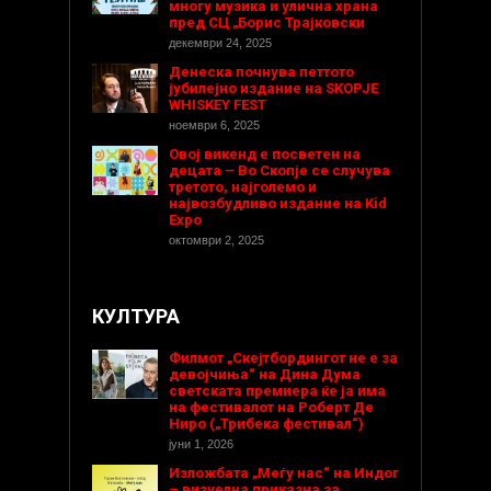
многу музика и улична храна
пред СЦ „Борис Трајковски
декември 24, 2025
Денеска почнува петтото
јубилејно издание на SKOPJE
WHISKEY FEST
ноември 6, 2025
Овој викенд е посветен на
децата – Во Скопје се случува
третото, најголемо и
највозбудливо издание на Kid
Expo
октомври 2, 2025
КУЛТУРА
Филмот „Скејтбордингот не е за
девојчиња“ на Дина Дума
светската премиера ќе ја има
на фестивалот на Роберт Де
Ниро („Трибека фестивал“)
јуни 1, 2026
Изложбата „Меѓу нас“ на Индог
– визуелна приказна за