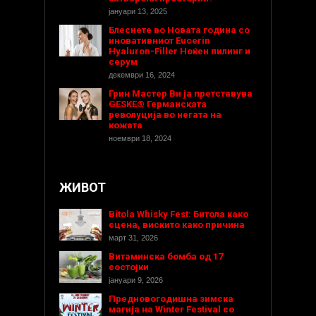
јануари 13, 2025
Блеснете во Новата година со
иновативниот Eucerin
Hyaluron-Filler Ноќен пилинг и
серум
декември 16, 2024
Грин Мастер Ви ја претставува
GESKE® Германската
револуција во негата на
кожата
ноември 18, 2024
ЖИВОТ
Bitola Whisky Fest: Битола како
сцена, вискито како причина
март 31, 2026
Витаминска бомба од 17
состојки
јануари 9, 2026
Предновогодишнa зимска
магија на Winter Festival со