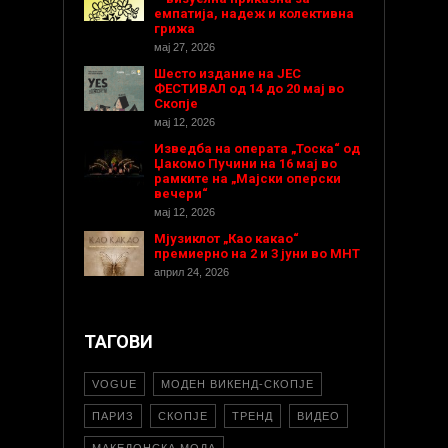
емпатија, надеж и колективна
грижа
мај 27, 2026
Шесто издание на ЈЕС
ФЕСТИВАЛ од 14 до 20 мај во
Скопје
мај 12, 2026
Изведба на операта „Тоска“ од
Џакомо Пучини на 16 мај во
рамките на „Мајски оперски
вечери“
мај 12, 2026
Мјузиклот „Као какао“
премиерно на 2 и 3 јуни во МНТ
април 24, 2026
ТАГОВИ
VOGUE
МОДЕН ВИКЕНД-СКОПЈЕ
ПАРИЗ
СКОПЈЕ
ТРЕНД
ВИДЕО