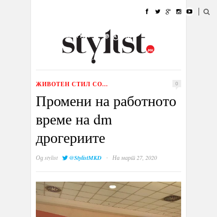
ДОМА
МОДА
СТИЛ
УБАВИНА
ЖИВОТ
КУЛТУРА
@РАБОТА
ГАЛЕРИЈА
ИЗЛОГ
КОНТАКТ
ЖИВОТЕН СТИЛ СО...
0
Промени на работното
време на dm
дрогериите
·
Од
stylist
@StylistMKD
На март 27, 2020