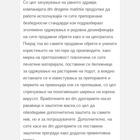
Со цел зачувување на јавното здравје,
компанијата dm drogerie marktќе продолжи да
работи исполнувајќи ги сите препорачани
безбедносни стандарди кои подразбираат
зголемено одржување и редовна дезинфекција
на сите продажни објекти како и на централата.
Покрај тоа во самите продажни објекти е укинато
користењето на тестери од производите, како
мерка на претпазливост повлечени се сите
печатени материјали, поставени се бележници
за одржување на растојание на подот, а воедно
истакнати се и известувања за препораките и
мерките на превенција кои се пропишани, со цел
спречување на понатамошно ширење на корона
вирусот. Вработените во dm дрогериите носат
ракавици и заштитни маски,со цел да
обезбедиме дополнителна заштита за самите
нив, но и за потрошувачите. Дополнително, на
сите каси во dm дрогериите се поставени
заштитни прегради како додатна превентивна
мерка.