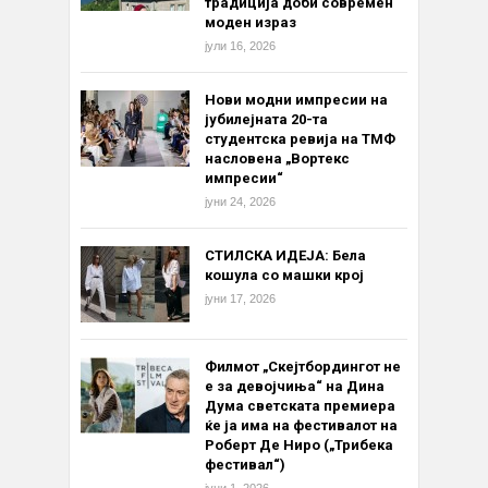
традиција доби современ
моден израз
јули 16, 2026
Нови модни импресии на
јубилејната 20-та
студентска ревија на ТМФ
насловена „Вортекс
импресии“
јуни 24, 2026
СТИЛСКА ИДЕЈА: Бела
кошула со машки крој
јуни 17, 2026
Филмот „Скејтбордингот не
е за девојчиња“ на Дина
Дума светската премиера
ќе ја има на фестивалот на
Роберт Де Ниро („Трибека
фестивал“)