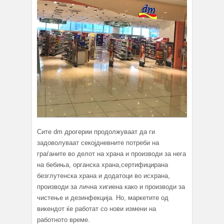
Сите dm дрогерии продолжуваат да ги
задоволуваат секојдневните потреби на
граѓаните во делот на храна и производи за нега
на бебиња, органска храна,сертифицирана
безглутенска храна и додатоци во исхрана,
производи за лична хигиена како и производи за
чистење и дезинфекција. Но, маркетите од
викендот ќе работат со нови измени на
работното време.