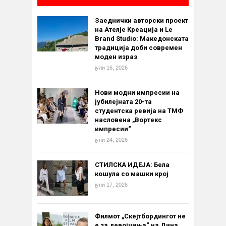
Заеднички авторски проект
на Ателје Креација и Le
Brand Studio: Македонската
традиција доби современ
моден израз
јули 16, 2026
Нови модни импресии на
јубилејната 20-та
студентска ревија на ТМФ
насловена „Вортекс
импресии“
јуни 24, 2026
СТИЛСКА ИДЕЈА: Бела
кошула со машки крој
јуни 17, 2026
Филмот „Скејтбордингот не
е за девојчиња“ на Дина