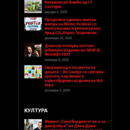
Витаминска бомба од 17
состојки
јануари 9, 2026
Предновогодишнa зимска
магија на Winter Festival со
многу музика и улична храна
пред СЦ „Борис Трајковски
декември 24, 2025
Денеска почнува петтото
јубилејно издание на SKOPJE
WHISKEY FEST
ноември 6, 2025
Овој викенд е посветен на
децата – Во Скопје се случува
третото, најголемо и
највозбудливо издание на Kid
Expo
октомври 2, 2025
КУЛТУРА
Филмот „Скејтбордингот не е за
девојчиња“ на Дина Дума