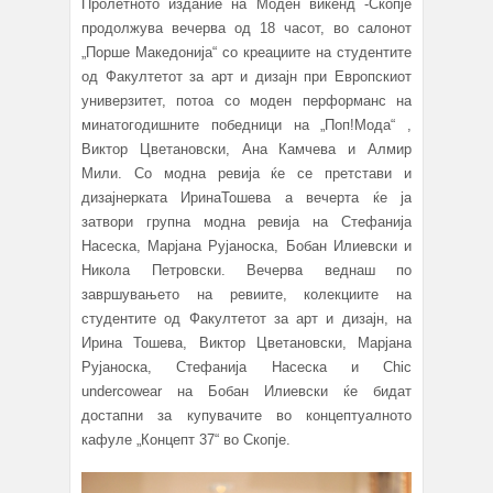
Пролетното издание на Моден викенд -Скопје
продолжува вечерва од 18 часот, во салонот
„Порше Македонија“ со креациите на студентите
од Факултетот за арт и дизајн при Европскиот
универзитет, потоа со моден перформанс на
минатогодишните победници на „Поп!Мода“ ,
Виктор Цветановски, Ана Камчева и Алмир
Мили. Со модна ревија ќе се претстави и
дизајнерката ИринаТошева а вечерта ќе ја
затвори групна модна ревија на Стефанија
Насеска, Марјана Рујаноска, Бобан Илиевски и
Никола Петровски. Вечерва веднаш по
завршувањето на ревиите, колекциите на
студентите од Факултетот за арт и дизајн, на
Ирина Тошева, Виктор Цветановски, Марјана
Рујаноска, Стефанија Насеска и Chic
undercowear на Бобан Илиевски ќе бидат
достапни за купувачите во концептуалното
кафуле „Концепт 37“ во Скопје.