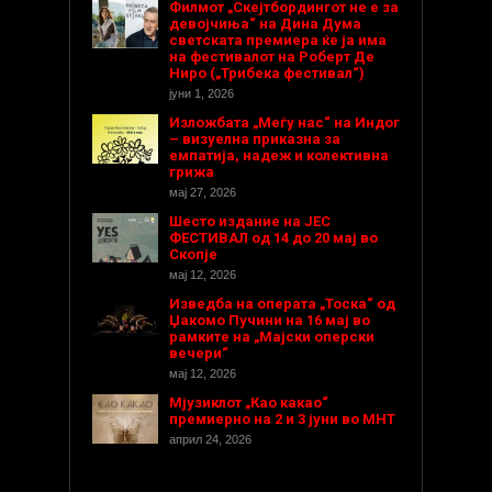
Филмот „Скејтбордингот не е за
девојчиња“ на Дина Дума
светската премиера ќе ја има
на фестивалот на Роберт Де
Ниро („Трибека фестивал“)
јуни 1, 2026
Изложбата „Меѓу нас“ на Индог
– визуелна приказна за
емпатија, надеж и колективна
грижа
мај 27, 2026
Шесто издание на ЈЕС
ФЕСТИВАЛ од 14 до 20 мај во
Скопје
мај 12, 2026
Изведба на операта „Тоска“ од
Џакомо Пучини на 16 мај во
рамките на „Мајски оперски
вечери“
мај 12, 2026
Мјузиклот „Као какао“
премиерно на 2 и 3 јуни во МНТ
април 24, 2026