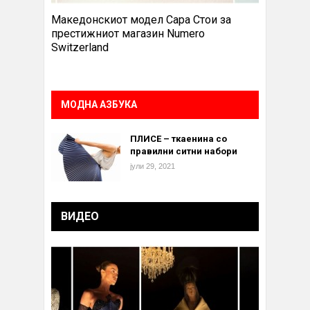
Македонскиот модел Сара Стои за
престижниот магазин Numero
Switzerland
МОДНА АЗБУКА
ПЛИСЕ – ткаенина со
правилни ситни набори
јули 29, 2021
ВИДЕО