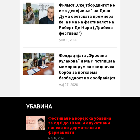
Филмот „Скејтбордингот не
е за девојчиња“ на Дина
Дума светската премиера
ќе ја има на фестивалот на
Роберт Де Ниро („Трибека
фестивал“)
јуни 1, 2026
Фондацијата „Фросина
Кулакова“ и МВР потпишаа
меморандум за заедничка
борба за поголема
безбедност во сообраќајот
мај 27, 2026
УБАВИНА
Фестивал на корејска убавина
за од 8 до 10 мај и едукативни
панели со дерматолози и
фармацевти
мај 6, 2026