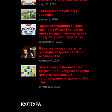
март 31, 2026
Витаминска бомба од 17
состојки
јануари 9, 2026
Предновогодишнa зимска
магија на Winter Festival со
многу музика и улична храна
пред СЦ „Борис Трајковски
декември 24, 2025
Денеска почнува петтото
јубилејно издание на SKOPJE
WHISKEY FEST
ноември 6, 2025
Овој викенд е посветен на
децата – Во Скопје се случува
третото, најголемо и
највозбудливо издание на Kid
Expo
октомври 2, 2025
КУЛТУРА