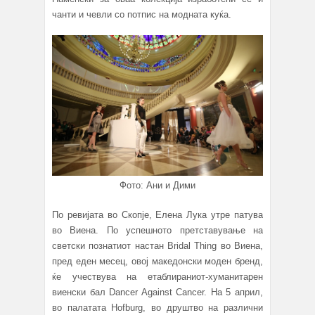
чанти и чевли со потпис на модната куќа.
Фото: Ани и Дими
По ревијата во Скопје, Елена Лука утре патува
во Виена. По успешното претставување на
светски познатиот настан Bridal Thing во Виена,
пред еден месец, овој македонски моден бренд,
ќе учествува на етаблираниот-хуманитарен
виенски бал Dancer Against Cancer. На 5 април,
во палатата Hofburg, во друштво на различни