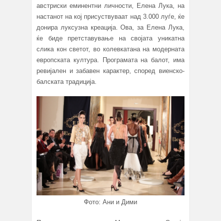
австриски еминентни личности, Елена Лука, на
настанот на кој присуствуваат над 3.000 луѓе, ќе
донира луксузна креација. Ова, за Елена Лука,
ќе биде претставување на својата уникатна
слика кон светот, во колевкатана на модерната
европската култура. Програмата на балот, има
ревијален и забавен карактер, според виенско-
балската традиција.
Фото: Ани и Дими