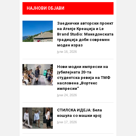
НАЈНОВИ ОБЈАВИ
Заеднички авторски проект
на Ателје Креација и Le
Brand Studio: Македонската
традиција доби современ
моден израз
јули 16, 2026
Нови модни импресии на
јубилејната 20-та
студентска ревија на ТМФ
насловена „Вортекс
импресии“
јуни 24, 2026
СТИЛСКА ИДЕЈА: Бела
кошула со машки крој
јуни 17, 2026