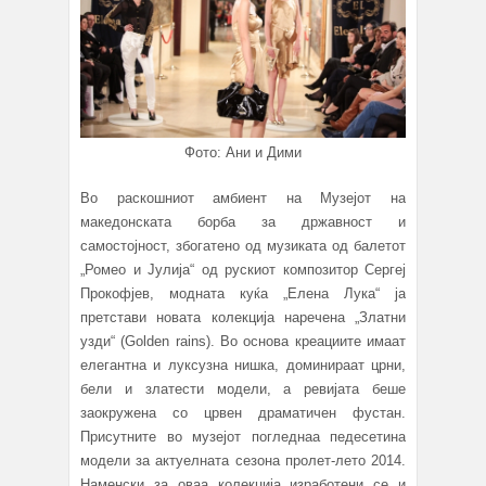
Фото: Ани и Дими
Во раскошниот амбиент на Музејот на
македонската борба за државност и
самостојност, збогатено од музиката од балетот
„Ромео и Јулија“ од рускиот композитор Сергеј
Прокофјев, модната куќа „Елена Лука“ ја
претстави новата колекција наречена „Златни
узди“ (Golden rains). Во основа креациите имаат
елегантна и луксузна нишка, доминираат црни,
бели и златести модели, а ревијата беше
заокружена со црвен драматичен фустан.
Присутните во музејот погледнаа педесетина
модели за актуелната сезона пролет-лето 2014.
Наменски за оваа колекција изработени се и