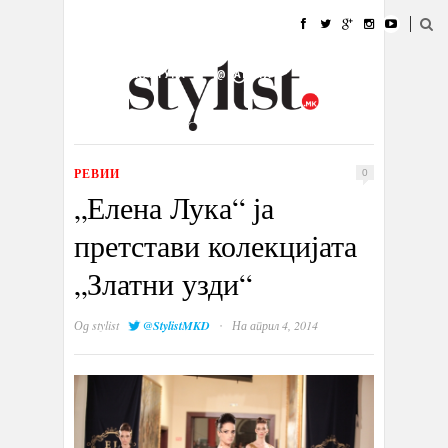
ДОМА
МОДА
СТИЛ
УБАВИНА
ЖИВОТ
КУЛТУРА
@РАБОТА
ГАЛЕРИЈА
ИЗЛОГ
КОНТАКТ
РЕВИИ
0
„Елена Лука“ ја
претстави колекцијата
„Златни узди“
·
Од
stylist
@StylistMKD
На април 4, 2014