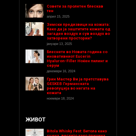
Совети за пролетен блескав
тен
април 15, 2025
Зимски предизвици на кожата:
Како да ја заштитите кожата од
загаден воздух и сув воздух во
затворени простории?
јануари 13, 2025
Блеснете во Новата година со
иновативниот Eucerin
Hyaluron-Filler Ноќен пилинг и
серум
декември 16, 2024
Грин Мастер Ви ја претставува
GESKE® Германската
револуција во негата на
кожата
ноември 18, 2024
ЖИВОТ
Bitola Whisky Fest: Битола како
сцена, вискито како причина