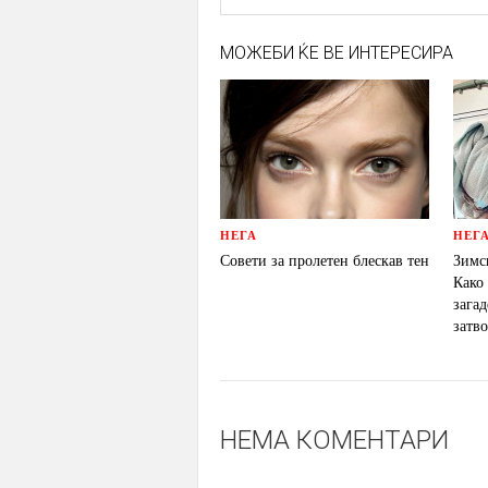
МОЖЕБИ ЌЕ ВЕ ИНТЕРЕСИРА
НЕГА
НЕГ
Совети за пролетен блескав тен
Зимс
Како 
загад
затв
НЕМА КОМЕНТАРИ