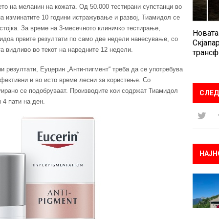
ето на меланин на кожата. Од 50.000 тестирани супстанци во
а изминатите 10 години истражување и развој, Тиамидол се
стојка. За време на 3-месечното клиничко тестирање,
Новата
видоа првите резултати по само две недели нанесување, со
Скјапар
а видливо во текот на наредните 12 недели.
трансф
и резултати, Еуцерин „Анти-пигмент“ треба да се употребува
фективни и во исто време лесни за користење. Со
уирано се подобруваат. Производите кои содржат Тиамидол
СЛЕД
4 пати на ден.
НАЈН