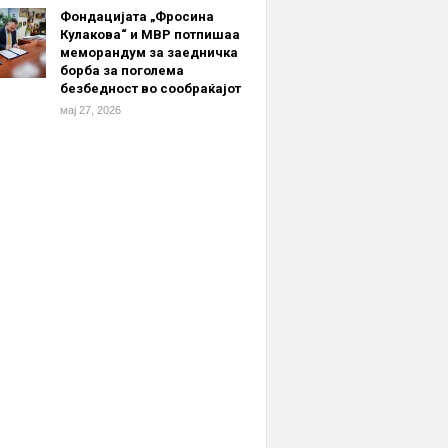
Фондацијата „Фросина
Кулакова“ и МВР потпишаа
меморандум за заедничка
борба за поголема
безбедност во сообраќајот
мај 27, 2026