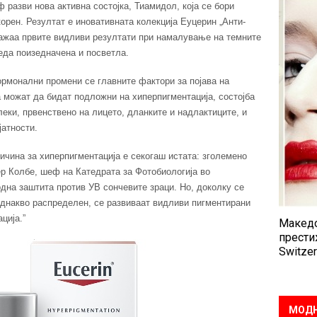
разви нова активна состојка, Тиамидол, која се бори
орен. Резултат е иновативната колекција Еуцерин „Анти-
кажаа првите видливи резултати при намалување на темните
еда поизедначена и посветла.
рмонални промени се главните фактори за појава на
а можат да бидат подложни на хиперпигментација, состојба
леки, првенствено на лицето, дланките и надлактиците, и
јатности.
ричина за хиперпигментација е секогаш истата: зголемено
ер Колбе, шеф на Катедрата за Фотобиологија во
на заштита против УВ сончевите зраци. Но, доколку се
еднакво распределен, се развиваат видливи пигментирани
ција.”
Македо
прести
Switzer
МОДН