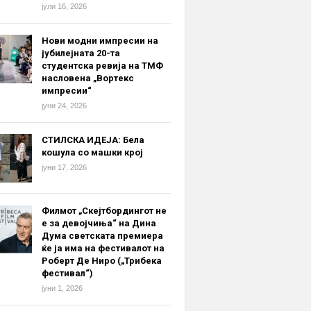
јули 16, 2026
Нови модни импресии на
јубилејната 20-та
студентска ревија на ТМФ
насловена „Вортекс
импресии“
јуни 24, 2026
СТИЛСКА ИДЕЈА: Бела
кошула со машки крој
јуни 17, 2026
Филмот „Скејтбордингот не
е за девојчиња“ на Дина
Дума светската премиера
ќе ја има на фестивалот на
Роберт Де Ниро („Трибека
фестивал“)
јуни 1, 2026