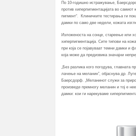
По 10-годишно истражување, Баерсдорф 
против хиперпигментацијата во самиот к
пигмент“. Клиничките тестирања ги по
дамки по само две недели, кожата изгл
Изложеноста на сонце, стареење или хо
хиперпигментација. Сите типови на кож
при која се појавуваат темни дамки и ф
која може да предизвика значајни непри
„Без разлика кого погодува, главната п
лачење на меланин”, објаснува др. Луг
Баерсдорф. „Меланинот служи за природ
произведе премногу меланин и тој е не
дамки: кои ги нарекуваме хиперпигмента