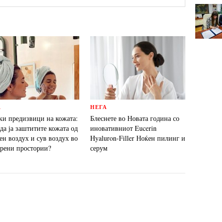
А
НЕГА
ки предизвици на кожата:
Блеснете во Новата година со
да ја заштитите кожата од
иновативниот Eucerin
ен воздух и сув воздух во
Hyaluron-Filler Ноќен пилинг и
орени простории?
серум