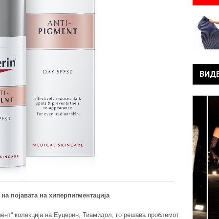
ВИД
 на појавата на хиперпигментација
мент“ колекција на Еуцерин, Тиамидол, го решава проблемот