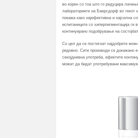
во корен со тоа што го редуцира лачењ
лабораториите на Баерсдорф во текот н
покажа како најефективна и најсилна со
испитаниците со хиперпигментација ги 
континуирано подобрување на состојбат
Со цел да се постигнат најдобрите можн
редовно. Сите производи се докажано е
секојдневна употреба, ефектите контин
можат да бидат употребувани максимум 