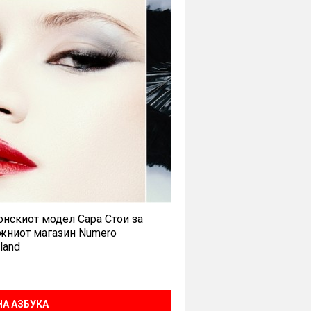
нскиот модел Сара Стои за
жниот магазин Numero
land
А АЗБУКА