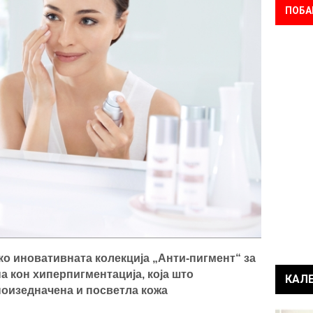
ПОБА
ко иновативната колекција „Анти-пигмент“ за
на кон хиперпигментација, која што
КАЛ
оизедначена и посветла кожа