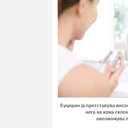
Еуцерин ја претставува висо
нега на кожа скло
овозможува п