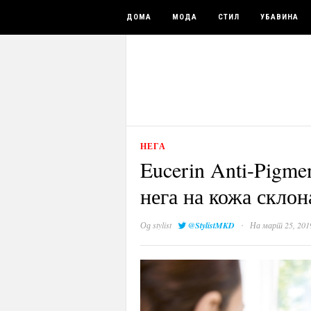
ДОМА
МОДА
СТИЛ
УБАВИНА
НЕГА
Eucerin Anti-Pigme
нега на кожа скло
·
Од
stylist
@StylistMKD
На март 25, 201