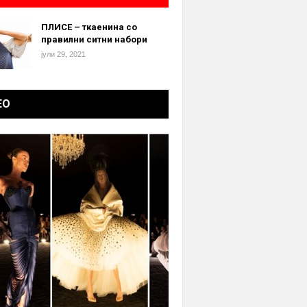
ПЛИСЕ – ткаенина со
правилни ситни набори
јули 29, 2021
ЕО