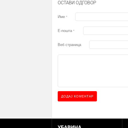
ОСТАВИ ОДГОВОР
Име
*
Е-пошта
*
Веб страница
УБАВИНА