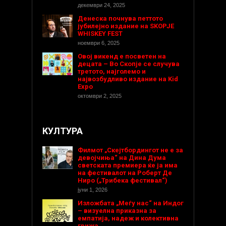
декември 24, 2025
Денеска почнува петтото
јубилејно издание на SKOPJE
WHISKEY FEST
ноември 6, 2025
Овој викенд е посветен на
децата – Во Скопје се случува
третото, најголемо и
највозбудливо издание на Kid
Expo
октомври 2, 2025
КУЛТУРА
Филмот „Скејтбордингот не е за
девојчиња“ на Дина Дума
светската премиера ќе ја има
на фестивалот на Роберт Де
Ниро („Трибека фестивал“)
јуни 1, 2026
Изложбата „Меѓу нас“ на Индог
– визуелна приказна за
емпатија, надеж и колективна
грижа