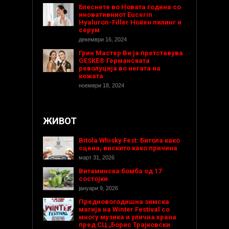
Блеснете во Новата година со
иновативниот Eucerin
Hyaluron-Filler Ноќен пилинг и
серум
декември 16, 2024
Грин Мастер Ви ја претставува
GESKE® Германската
револуција во негата на
кожата
ноември 18, 2024
ЖИВОТ
Bitola Whisky Fest: Битола како
сцена, вискито како причина
март 31, 2026
Витаминска бомба од 17
состојки
јануари 9, 2026
Предновогодишнa зимска
магија на Winter Festival со
многу музика и улична храна
пред СЦ „Борис Трајковски