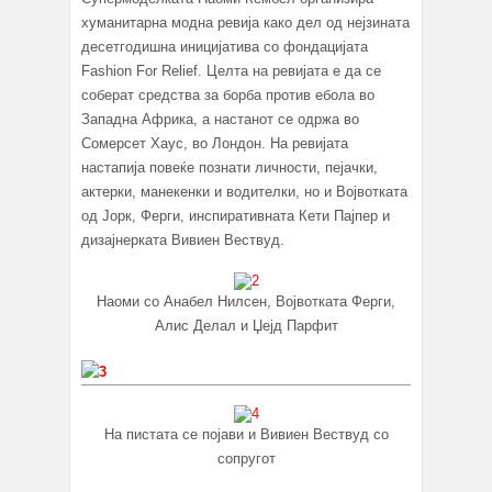
хуманитарна модна ревија како дел од нејзината
десетгодишна иницијатива со фондацијата
Fashion For Relief. Целта на ревијата е да се
соберат средства за борба против ебола во
Западна Африка, а настанот се одржа во
Сомерсет Хаус, во Лондон. На ревијата
настапија повеќе познати личности, пејачки,
актерки, манекенки и водителки, но и Војвотката
од Јорк, Ферги, инспиративната Кети Пајпер и
дизајнерката Вивиен Вествуд.
Наоми со Анабел Нилсен, Војвотката Ферги,
Алис Делал и Џејд Парфит
На пистата се појави и Вивиен Вествуд со
сопругот