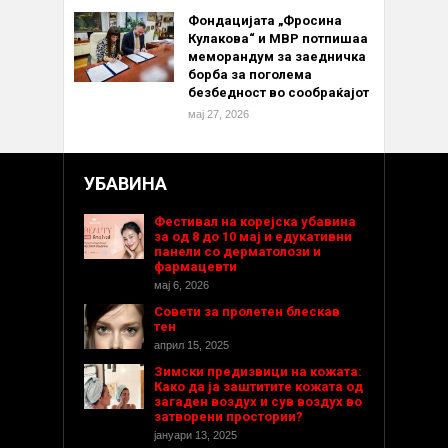
Фондацијата „Фросина
Кулакова“ и МВР потпишаа
меморандум за заедничка
борба за поголема
безбедност во сообраќајот
мај 27, 2026
УБАВИНА
Фестивал на корејска убавина
за од 8 до 10 мај и едукативни
панели со дерматолози и
фармацевти
мај 6, 2026
Совети за пролетен блескав
тен
април 15, 2025
Зимски предизвици на кожата:
Како да ја заштитите кожата од
загаден воздух и сув воздух во
затворени простории?
јануари 13, 2025