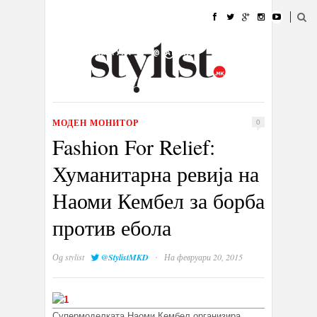
ДОМА
МОДА
СТИЛ
УБАВИНА
ЖИВОТ
КУЛТУРА
@РАБОТА
ГАЛЕРИЈА
ИЗЛОГ
КОНТАКТ
МОДЕН МОНИТОР
0
Fashion For Relief:
Хуманитарна ревија на
Наоми Кембел за борба
против ебола
·
Од
stylist
@StylistMKD
На февруари 20, 2015
Супермоделката Наоми Кембел организира