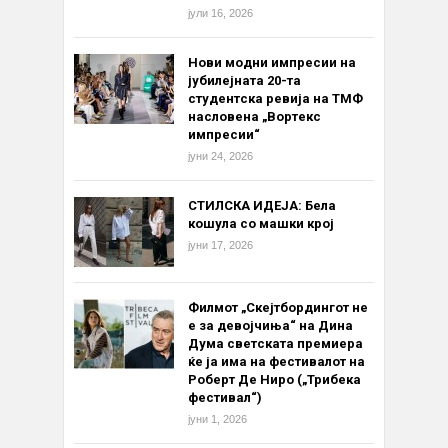
јули 16, 2026
Нови модни импресии на
јубилејната 20-та
студентска ревија на ТМФ
насловена „Вортекс
импресии“
јуни 24, 2026
СТИЛСКА ИДЕЈА: Бела
кошула со машки крој
јуни 17, 2026
Филмот „Скејтбордингот не
е за девојчиња“ на Дина
Дума светската премиера
ќе ја има на фестивалот на
Роберт Де Ниро („Трибека
фестивал“)
јуни 1, 2026