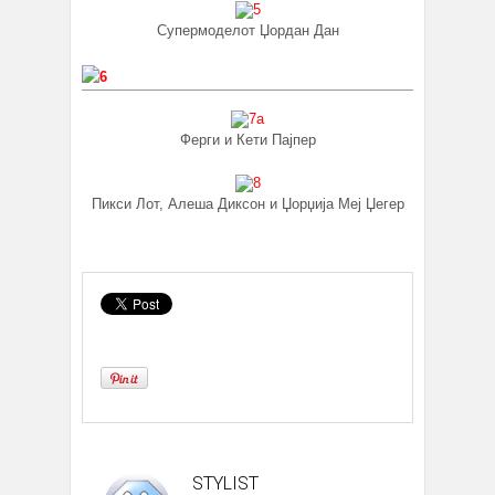
Супермоделот Џордан Дан
Ферги и Кети Пајпер
Пикси Лот, Алеша Диксон и Џорџија Меј Џегер
STYLIST