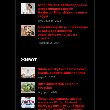
Блеснете во Новата година со
иновативниот Eucerin
Hyaluron-Filler Ноќен пилинг и
серум
декември 16, 2024
Грин Мастер Ви ја претставува
GESKE® Германската
револуција во негата на
кожата
ноември 18, 2024
ЖИВОТ
Bitola Whisky Fest: Битола како
сцена, вискито како причина
март 31, 2026
Витаминска бомба од 17
состојки
јануари 9, 2026
Предновогодишнa зимска
магија на Winter Festival со
многу музика и улична храна
пред СЦ „Борис Трајковски