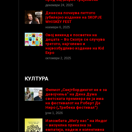
декември 24, 2025
Денеска почнува петтото
јубилејно издание на SKOPJE
WHISKEY FEST
ноември 6, 2025
Овој викенд е посветен на
децата – Во Скопје се случува
третото, најголемо и
највозбудливо издание на Kid
Expo
октомври 2, 2025
КУЛТУРА
Филмот „Скејтбордингот не е за
девојчиња“ на Дина Дума
светската премиера ќе ја има
на фестивалот на Роберт Де
Ниро („Трибека фестивал“)
јуни 1, 2026
Изложбата „Меѓу нас“ на Индог
– визуелна приказна за
емпатија, надеж и колективна