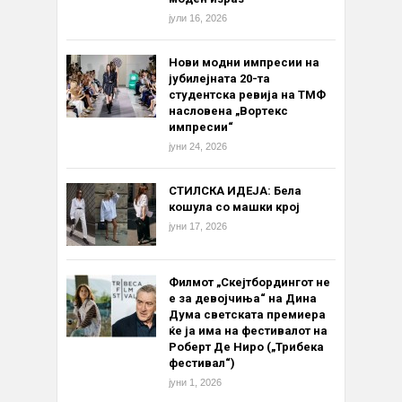
јули 16, 2026
Нови модни импресии на
јубилејната 20-та
студентска ревија на ТМФ
насловена „Вортекс
импресии“
јуни 24, 2026
СТИЛСКА ИДЕЈА: Бела
кошула со машки крој
јуни 17, 2026
Филмот „Скејтбордингот не
е за девојчиња“ на Дина
Дума светската премиера
ќе ја има на фестивалот на
Роберт Де Ниро („Трибека
фестивал“)
јуни 1, 2026