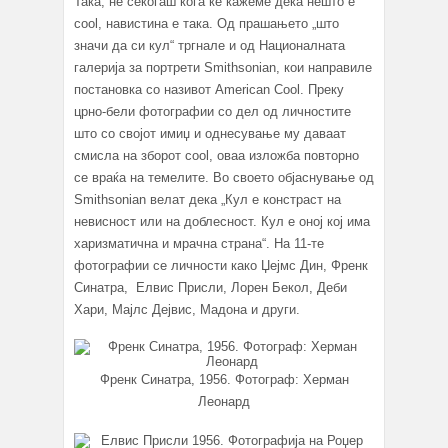
Така, не секогаш кога ќе кажеме дека нешто е
cool, навистина е така. Од прашањето „што
значи да си кул“ тргнале и од Националната
галерија за портрети Smithsonian, кои направиле
постановка со називот American Cool. Преку
црно-бели фотографии со дел од личностите
што со својот имиџ и однесување му даваат
смисла на зборот cool, оваа изложба повторно
се враќа на темелите. Во своето објаснување од
Smithsonian велат дека „Кул е констраст на
невисност или на доблесност. Кул е оној кој има
харизматична и мрачна страна“. На 11-те
фотографии се личности како Џејмс Дин, Френк
Синатра, Елвис Присли, Лорeн Бекол, Деби
Хари, Мајлс Дејвис, Мадона и други.
Френк Синатра, 1956. Фотограф: Херман
Леонард