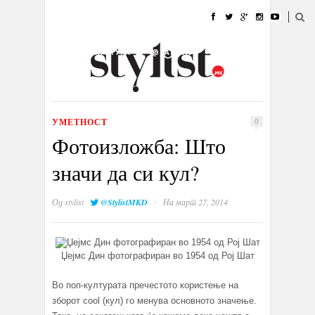
ДОМА
МОДА
СТИЛ
УБАВИНА
ЖИВОТ
КУЛТУРА
@РАБОТА
ГАЛЕРИЈА
ИЗЛОГ
КОНТАКТ
УМЕТНОСТ
0
Фотоизложба: Што
значи да си кул?
·
Од
stylist
@StylistMKD
На март 27, 2014
Џејмс Дин фотографиран во 1954 од Рој Шат
Во поп-културата пречестото користење на
зборот cool (кул) го менува основното значење.