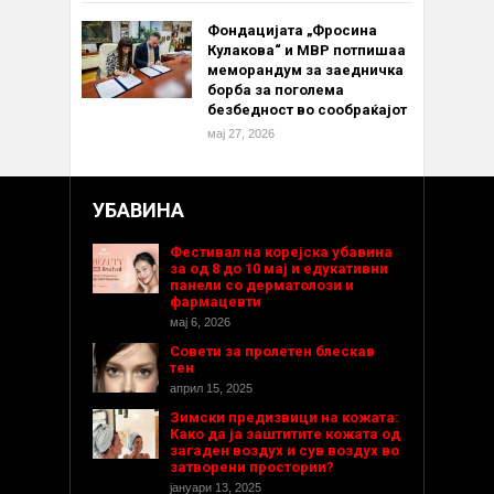
Фондацијата „Фросина
Кулакова“ и МВР потпишаа
меморандум за заедничка
борба за поголема
безбедност во сообраќајот
мај 27, 2026
УБАВИНА
Фестивал на корејска убавина
за од 8 до 10 мај и едукативни
панели со дерматолози и
фармацевти
мај 6, 2026
Совети за пролетен блескав
тен
април 15, 2025
Зимски предизвици на кожата:
Како да ја заштитите кожата од
загаден воздух и сув воздух во
затворени простории?
јануари 13, 2025