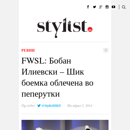
ДОМА
МОДА
СТИЛ
УБАВИНА
ЖИВОТ
КУЛТУРА
@РАБОТА
ГАЛЕРИЈА
ИЗЛОГ
КОНТАКТ
РЕВИИ
0
FWSL: Бобан
Илиевски – Шик
боемка облечена во
пеперутки
·
Од
stylist
@StylistMKD
На април 5, 2014