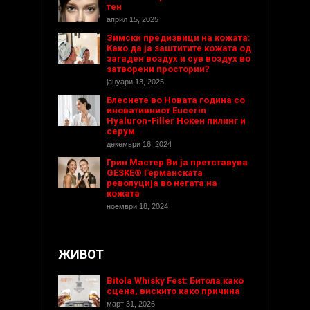
тен
април 15, 2025
Зимски предизвици на кожата:
Како да ја заштитите кожата од
загаден воздух и сув воздух во
затворени простории?
јануари 13, 2025
Блеснете во Новата година со
иновативниот Eucerin
Hyaluron-Filler Ноќен пилинг и
серум
декември 16, 2024
Грин Мастер Ви ја претставува
GESKE® Германската
револуција во негата на
кожата
ноември 18, 2024
ЖИВОТ
Bitola Whisky Fest: Битола како
сцена, вискито како причина
март 31, 2026