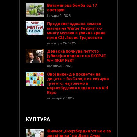
Витаминска бомба од 17
состојки
јануари 9, 2026
Предновогодишнa зимска
магија на Winter Festival со
многу музика и улична храна
пред СЦ „Борис Трајковски
декември 24, 2025
Денеска почнува петтото
јубилејно издание на SKOPJE
WHISKEY FEST
ноември 6, 2025
Овој викенд е посветен на
децата – Во Скопје се случува
третото, најголемо и
највозбудливо издание на Kid
Expo
октомври 2, 2025
КУЛТУРА
Филмот „Скејтбордингот не е за
девојчиња“ на Дина Дума