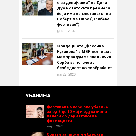
е за девојчиња“ на Дина
Дума светската премиера
ќе ја има на фестивалот на
Роберт Де Ниро („Трибека
фестивал“)
јуни 1, 2026
Фондацијата „Фросина
Кулакова“ и МВР потпишаа
меморандум за заедничка
борба за поголема
безбедност во сообраќајот
мај 27, 2026
УБАВИНА
Фестивал на корејска убавина
за од 8 до 10 мај и едукативни
панели со дерматолози и
фармацевти
мај 6, 2026
Совети за пролетен блескав