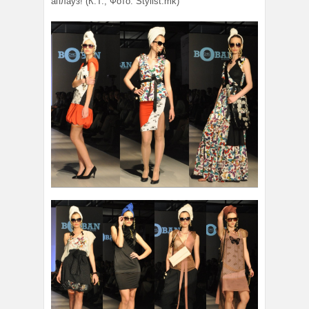
аплауз! (К.Т.; Фото: Stylist.mk)