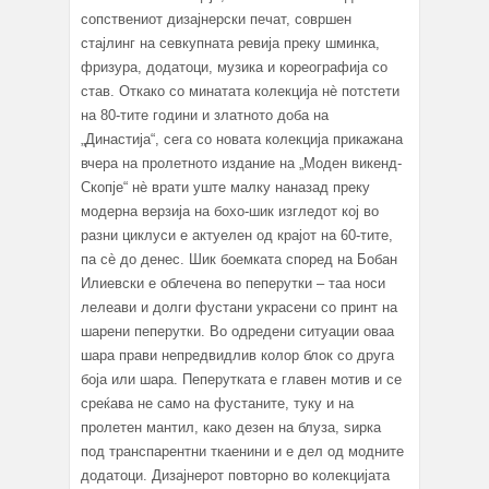
сопствениот дизајнерски печат, совршен
стајлинг на севкупната ревија преку шминка,
фризура, додатоци, музика и кореографија со
став. Откако со минатата колекција нè потстети
на 80-тите години и златното доба на
„Династија“, сега со новата колекција прикажана
вчера на пролетното издание на „Моден викенд-
Скопје“ нè врати уште малку наназад преку
модерна верзија на бохо-шик изгледот кој во
разни циклуси е актуелен од крајот на 60-тите,
па сè до денес. Шик боемката според на Бобан
Илиевски е облечена во пеперутки – таа носи
лелеави и долги фустани украсени со принт на
шарени пеперутки. Во одредени ситуации оваа
шара прави непредвидлив колор блок со друга
боја или шара. Пеперутката е главен мотив и се
среќава не само на фустаните, туку и на
пролетен мантил, како дезен на блуза, ѕирка
под транспарентни ткаенини и е дел од модните
додатоци. Дизајнерот повторно во колекцијата