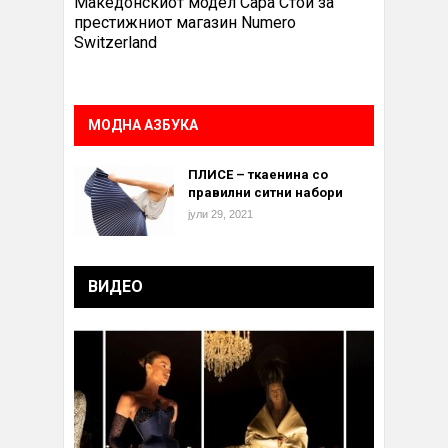
Македонскиот модел Сара Стои за
престижниот магазин Numero
Switzerland
МОДНА АЗБУКА
ПЛИСЕ – ткаенина со
правилни ситни набори
јули 29, 2021
ВИДЕО