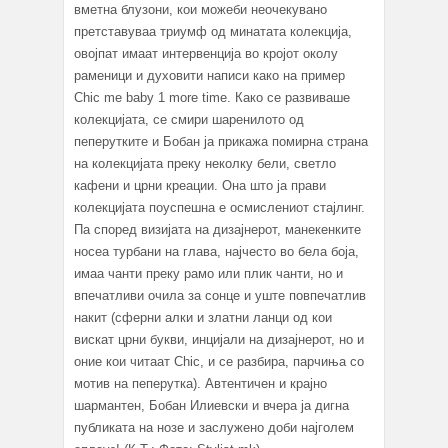
вметна блузони, кои можеби неочекувано
претставуваа триумф од минатата колекција,
овојпат имаат интервенција во кројот околу
раменици и духовити написи како на пример
Chic me baby 1 more time. Како се развиваше
колекцијата, се смири шаренилото од
пеперутките и Бобан ја прикажа помирна страна
на колекцијата преку неколку бели, светло
кафени и црни креации. Она што ја прави
колекцијата поуспешна е осмислениот стајлинг.
Па според визијата на дизајнерот, манекенките
носеа турбани на глава, најчесто во бела боја,
имаа чанти преку рамо или плик чанти, но и
впечатливи очила за сонце и уште повпечатлив
накит (сферни алки и златни ланци од кои
вискат црни букви, инцијали на дизајнерот, но и
оние кои читаат Chic, и се разбира, парчиња со
мотив на пеперутка). Автентичен и крајно
шармантен, Бобан Илиевски и вчера ја дигна
публиката на нозе и заслужено доби најголем