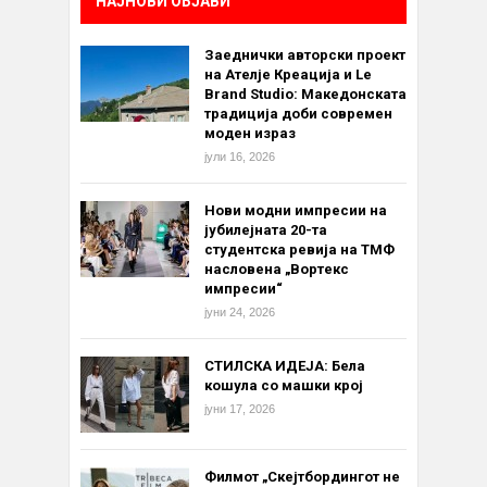
НАЈНОВИ ОБЈАВИ
Заеднички авторски проект
на Ателје Креација и Le
Brand Studio: Македонската
традиција доби современ
моден израз
јули 16, 2026
Нови модни импресии на
јубилејната 20-та
студентска ревија на ТМФ
насловена „Вортекс
импресии“
јуни 24, 2026
СТИЛСКА ИДЕЈА: Бела
кошула со машки крој
јуни 17, 2026
Филмот „Скејтбордингот не