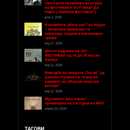
светската премиера ќе ја има
на фестивалот на Роберт Де
Ниро („Трибека фестивал“)
јуни 1, 2026
Изложбата „Меѓу нас“ на Индог
– визуелна приказна за
емпатија, надеж и колективна
грижа
мај 27, 2026
Шесто издание на ЈЕС
ФЕСТИВАЛ од 14 до 20 мај во
Скопје
мај 12, 2026
Изведба на операта „Тоска“ од
Џакомо Пучини на 16 мај во
рамките на „Мајски оперски
вечери“
мај 12, 2026
Мјузиклот „Као какао“
премиерно на 2 и 3 јуни во МНТ
април 24, 2026
ТАГОВИ