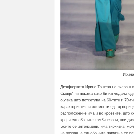
Ирина
Дизајнерката Ирина Тошева на вчерашна
Скопје“ ни покажа како би изгледала ед
облека што потсетува на 60-тите и 70-т
карактеристични елементи од тој перио
расположение има и во кроевите, што с
крој и еднобојните комбинезони, кои ди
Боите се интензивни, има тиркизна, жол
на розова, а еднобојните парчиња се р