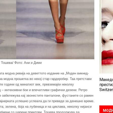
 Тошева/ Фото: Ани и Дими
та модна ревија на деветтото издание на „Моден викнед-
на модна прошетка во некој стар гардеробер. Таа претстави
Македо
прести
ите години од минатиот век, превземајќи неколку
Switzer
д – интензивни бои и впечатливи графички дезени. Ретро
е забележува кај звонестите панталони, фустаните со рамен
зајнерката успешно успеала да ги преведе за денешно време.
та, зелена, боја на лубеница и на циклама, неколку нијанси
МОДН
азбиени со шарени принтови. Тошева продолжува да