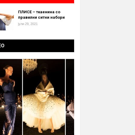
ПЛИСЕ – ткаенина со
правилни ситни набори
јули 29, 2021
ЕО