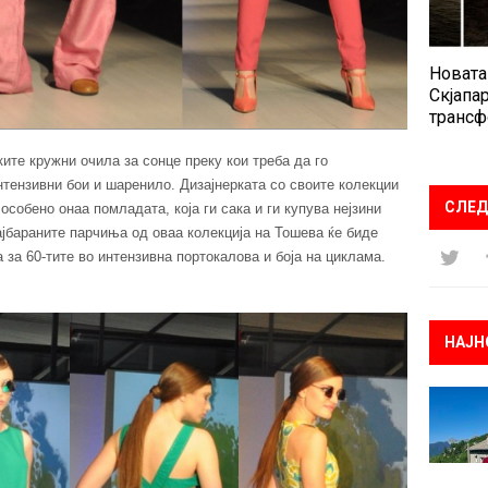
Новата
Скјапар
трансф
ите кружни очила за сонце преку кои треба да го
тензивни бои и шаренило. Дизајнерката со своите колекции
СЛЕД
особено онаа помладата, која ги сака и ги купува нејзини
јбараните парчиња од оваа колекција на Тошева ќе биде
за 60-тите во интензивна портокалова и боја на циклама.
НАЈН