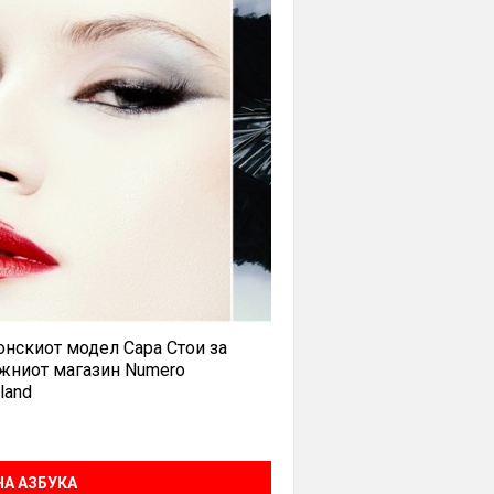
нскиот модел Сара Стои за
жниот магазин Numero
land
А АЗБУКА