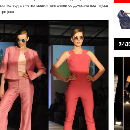
оваа колеција вметна машки панталони со должина над глужд
тро јаки.
ВИД