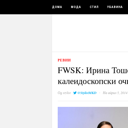
ДОМА
МОДА
СТИЛ
УБАВИНА
РЕВИИ
FWSK: Ирина Тоше
калеидоскопски оч
·
Од
stylist
@StylistMKD
На април 5, 2014