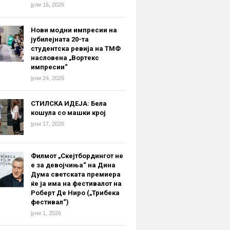
јули 16, 2026
Нови модни импресии на
јубилејната 20-та
студентска ревија на ТМФ
насловена „Вортекс
импресии“
јуни 24, 2026
СТИЛСКА ИДЕЈА: Бела
кошула со машки крој
јуни 17, 2026
Филмот „Скејтбордингот не
е за девојчиња“ на Дина
Дума светската премиера
ќе ја има на фестивалот на
Роберт Де Ниро („Трибека
фестивал“)
јуни 1, 2026