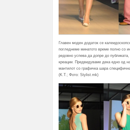
Главен моден додаток се калеидоскопск
погледнеме минатото време полно со ин
редовно успева да допре до публиката, 
креации. Предвидуваме дека едно од на
мантилот со графичка шара специфична 
(K.T.; Фото: Stylist.mk)