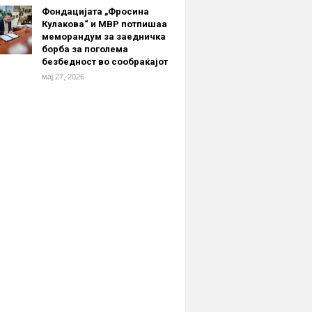
Фондацијата „Фросина
Кулакова“ и МВР потпишаа
меморандум за заедничка
борба за поголема
безбедност во сообраќајот
мај 27, 2026