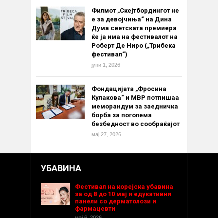
Филмот „Скејтбордингот не
е за девојчиња“ на Дина
Дума светската премиера
ќе ја има на фестивалот на
Роберт Де Ниро („Трибека
фестивал“)
јуни 1, 2026
Фондацијата „Фросина
Кулакова“ и МВР потпишаа
меморандум за заедничка
борба за поголема
безбедност во сообраќајот
мај 27, 2026
УБАВИНА
Фестивал на корејска убавина
за од 8 до 10 мај и едукативни
панели со дерматолози и
фармацевти
мај 6, 2026