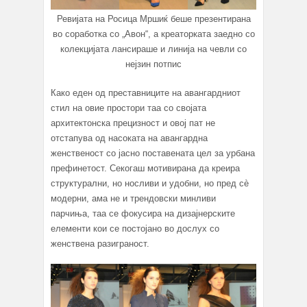
Ревијата на Росица Мршиќ беше презентирана
во соработка со „Авон“, а креаторката заедно со
колекцијата лансираше и линија на чевли со
нејзин потпис
Како еден од преставниците на авангардниот
стил на овие простори таа со својата
архитектонска прецизност и овој пат не
отстапува од насоката на авангардна
женственост со јасно поставената цел за урбана
префинетост. Секогаш мотивирана да креира
структурални, но носливи и удобни, но пред сè
модерни, ама не и трендовски минливи
парчиња, таа се фокусира на дизајнерските
елементи кои се постојано во дослух со
женствена разиграност.