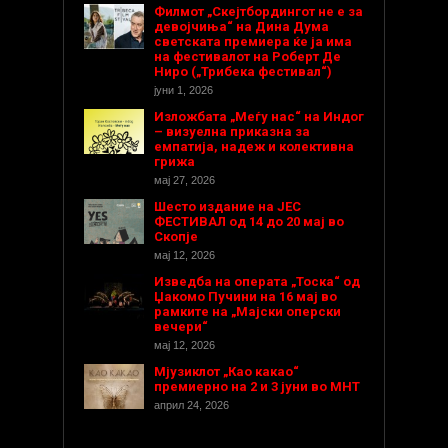
Филмот „Скејтбордингот не е за
девојчиња“ на Дина Дума
светската премиера ќе ја има
на фестивалот на Роберт Де
Ниро („Трибека фестивал“)
јуни 1, 2026
Изложбата „Меѓу нас“ на Индог
– визуелна приказна за
емпатија, надеж и колективна
грижа
мај 27, 2026
Шесто издание на ЈЕС
ФЕСТИВАЛ од 14 до 20 мај во
Скопје
мај 12, 2026
Изведба на операта „Тоска“ од
Џакомо Пучини на 16 мај во
рамките на „Мајски оперски
вечери“
мај 12, 2026
Мјузиклот „Као какао“
премиерно на 2 и 3 јуни во МНТ
април 24, 2026