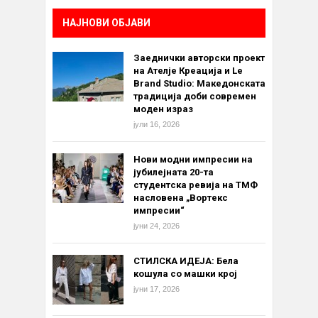
НАЈНОВИ ОБЈАВИ
Заеднички авторски проект
на Ателје Креација и Le
Brand Studio: Македонската
традиција доби современ
моден израз
јули 16, 2026
Нови модни импресии на
јубилејната 20-та
студентска ревија на ТМФ
насловена „Вортекс
импресии“
јуни 24, 2026
СТИЛСКА ИДЕЈА: Бела
кошула со машки крој
јуни 17, 2026