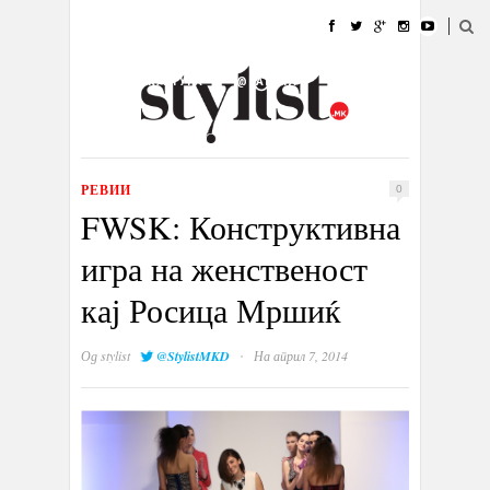
ДОМА
МОДА
СТИЛ
УБАВИНА
ЖИВОТ
КУЛТУРА
@РАБОТА
ГАЛЕРИЈА
ИЗЛОГ
КОНТАКТ
РЕВИИ
0
FWSK: Конструктивна
игра на женственост
кај Росица Мршиќ
·
Од
stylist
@StylistMKD
На април 7, 2014