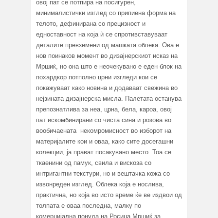
овој пат се потпира на посигурен,
минималистички изглед со припиена форма на
телото, дефинирана со прецизност и
едноставност на која ѝ се спротивставуваат
деталите превземени од машката облека. Ова е
нов поинаков момент во дизајнерскиот исказ на
Мршиќ, но она што e неочекувано е еден блок на
похардкор потполно црни изгледи кои се
покажуваат како новина и додаваат свежина во
нејзината дизајнерска мисла. Палетата останува
препознатлива за неа, црна, бела, кароа, овој
пат искомбинирани со чиста сина и розoва во
вообичаената некомромисност во изборот на
материјалите кои и оваа, како сите досегашни
колекции, ја прават посакувано место. Тоа се
ткаенини од памук, свила и вискоза со
интригантни текстури, но и вештачка кожа со
извонреден изглед. Облека која е нослива,
практична, но која во исто време ќе ве издвои од
толпата е оваа последна, малку по
комерцијална понуда на Росица Мршиќ за