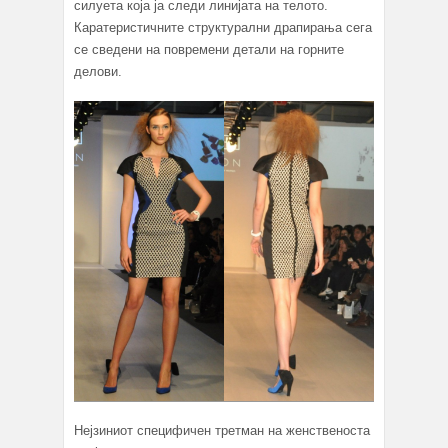
силуета која ја следи линијата на телото.
Каратеристичните структурални драпирања сега
се сведени на повремени детали на горните
делови.
Нејзиниот специфичен третман на женственоста