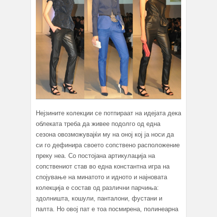
Нејзините колекции се потпираат на идејата дека
облеката треба да живее подолго од една
сезона овозможувајќи му на оној кој ја носи да
си го дефинира своето сопствено расположение
преку неа. Со постојана артикулација на
сопствениот став во една константна игра на
спојување на минатото и идното и најновата
колекција е состав од различни парчиња:
здолништа, кошули, панталони, фустани и
палта. Но овој пат е тоа посмирена, полинеарна