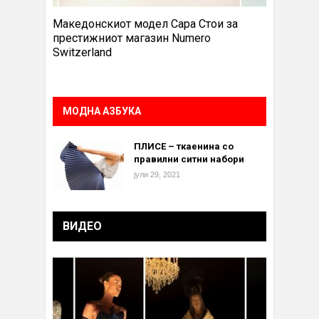
Македонскиот модел Сара Стои за
престижниот магазин Numero
Switzerland
МОДНА АЗБУКА
ПЛИСЕ – ткаенина со
правилни ситни набори
јули 29, 2021
ВИДЕО