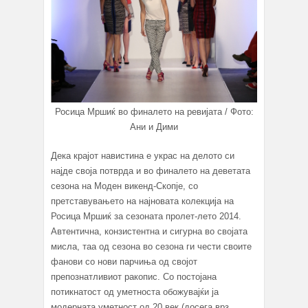
Росица Мршиќ во финалето на ревијата / Фото:
Ани и Дими
Дека крајот навистина е украс на делото си
најде своја потврда и во финалето на деветата
сезона на Моден викенд-Скопје, со
претставувањето на најновата колекција на
Росица Мршиќ за сезоната пролет-лето 2014.
Автентична, конзистентна и сигурна во својата
мисла, таа од сезона во сезона ги чести своите
фанови со нови парчиња од својот
препознатливиот ракопис. Со постојана
потикнатост од уметноста обожувајќи ја
модерната уметност од 20 век (досега врз