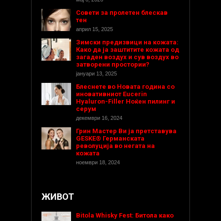
Совети за пролетен блескав
тен
април 15, 2025
Зимски предизвици на кожата:
Како да ја заштитите кожата од
загаден воздух и сув воздух во
затворени простории?
јануари 13, 2025
Блеснете во Новата година со
иновативниот Eucerin
Hyaluron-Filler Ноќен пилинг и
серум
декември 16, 2024
Грин Мастер Ви ја претставува
GESKE® Германската
револуција во негата на
кожата
ноември 18, 2024
ЖИВОТ
Bitola Whisky Fest: Битола како