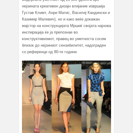
нејзината креативен дизајн влијание извршија
Густав Климт, Анри Матис, Василиј Кандински и
Казимир Малевич), но и како веќе докажан
мајстор на конструкцијата Мршиќ својата најнова
инспирација ќе ја препознае во
конструктивизмот, правец во уметноста сосем
близок до нејзиниот сензибилитет, надограден
со референци од 80-те години.