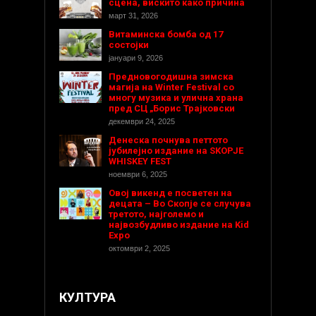
сцена, вискито како причина
март 31, 2026
Витаминска бомба од 17
состојки
јануари 9, 2026
Предновогодишнa зимска
магија на Winter Festival со
многу музика и улична храна
пред СЦ „Борис Трајковски
декември 24, 2025
Денеска почнува петтото
јубилејно издание на SKOPJE
WHISKEY FEST
ноември 6, 2025
Овој викенд е посветен на
децата – Во Скопје се случува
третото, најголемо и
највозбудливо издание на Kid
Expo
октомври 2, 2025
КУЛТУРА