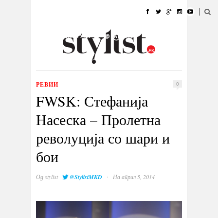
ДОМА
МОДА
СТИЛ
УБАВИНА
ЖИВОТ
КУЛТУРА
@РАБОТА
ГАЛЕРИЈА
ИЗЛОГ
КОНТАКТ
РЕВИИ
0
FWSK: Стефанија
Насеска – Пролетна
револуција со шари и
бои
·
Од
stylist
@StylistMKD
На април 5, 2014