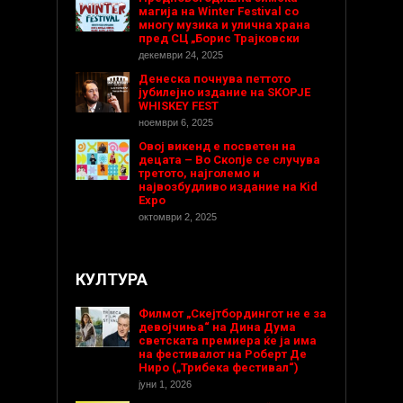
магија на Winter Festival со
многу музика и улична храна
пред СЦ „Борис Трајковски
декември 24, 2025
Денеска почнува петтото
јубилејно издание на SKOPJE
WHISKEY FEST
ноември 6, 2025
Овој викенд е посветен на
децата – Во Скопје се случува
третото, најголемо и
највозбудливо издание на Kid
Expo
октомври 2, 2025
КУЛТУРА
Филмот „Скејтбордингот не е за
девојчиња“ на Дина Дума
светската премиера ќе ја има
на фестивалот на Роберт Де
Ниро („Трибека фестивал“)
јуни 1, 2026