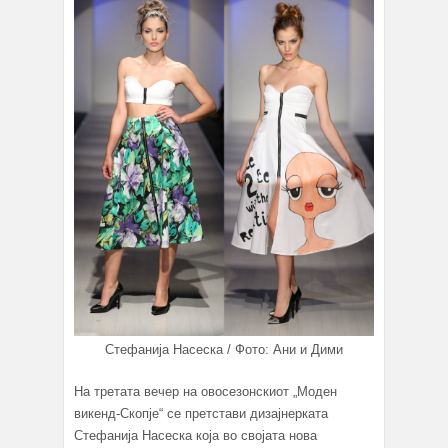
Стефанија Насеска / Фото: Ани и Дими
На третата вечер на овосезонскиот „Моден
викенд-Скопје“ се претстави дизајнерката
Стефанија Насеска која во својата нова