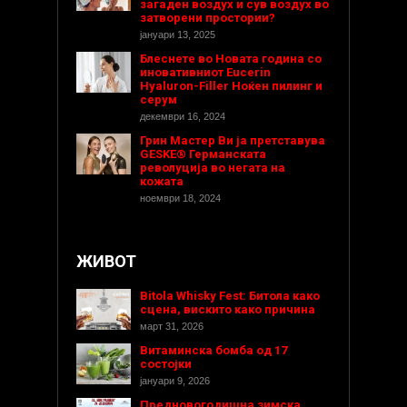
загаден воздух и сув воздух во
затворени простории?
јануари 13, 2025
Блеснете во Новата година со
иновативниот Eucerin
Hyaluron-Filler Ноќен пилинг и
серум
декември 16, 2024
Грин Мастер Ви ја претставува
GESKE® Германската
револуција во негата на
кожата
ноември 18, 2024
ЖИВОТ
Bitola Whisky Fest: Битола како
сцена, вискито како причина
март 31, 2026
Витаминска бомба од 17
состојки
јануари 9, 2026
Предновогодишнa зимска