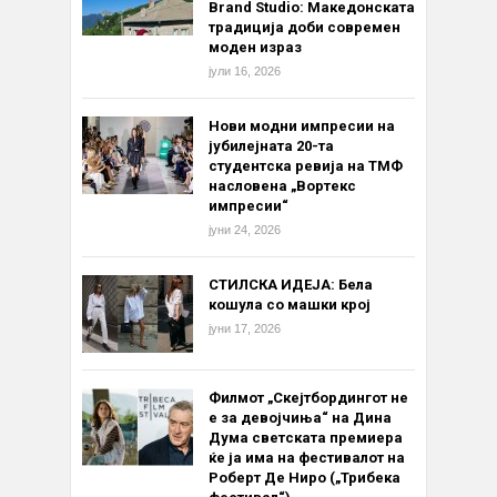
Brand Studio: Македонската
традиција доби современ
моден израз
јули 16, 2026
Нови модни импресии на
јубилејната 20-та
студентска ревија на ТМФ
насловена „Вортекс
импресии“
јуни 24, 2026
СТИЛСКА ИДЕЈА: Бела
кошула со машки крој
јуни 17, 2026
Филмот „Скејтбордингот не
е за девојчиња“ на Дина
Дума светската премиера
ќе ја има на фестивалот на
Роберт Де Ниро („Трибека