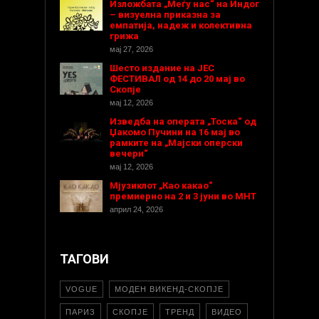
Изложбата „Меѓу нас“ на Индог
– визуелна приказна за
емпатија, надеж и колективна
грижа
мај 27, 2026
Шесто издание на ЈЕС
ФЕСТИВАЛ од 14 до 20 мај во
Скопје
мај 12, 2026
Изведба на операта „Тоска“ од
Џакомо Пучини на 16 мај во
рамките на „Мајски оперски
вечери“
мај 12, 2026
Мјузиклот „Као какао“
премиерно на 2 и 3 јуни во МНТ
април 24, 2026
ТАГОВИ
VOGUE
МОДЕН ВИКЕНД-СКОПЈЕ
ПАРИЗ
СКОПЈЕ
ТРЕНД
ВИДЕО