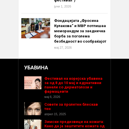
фестивал“)
јуни 1, 2026
Фондацијата „Фросина
Кулакова“ и МВР потпишаа
меморандум за заедничка
борба за поголема
безбедност во сообраќајот
мај 27, 2026
УБАВИНА
Фестивал на корејска убавина
за од 8 до 10 мај и едукативни
панели со дерматолози и
фармацевти
мај 6, 2026
Совети за пролетен блескав
тен
април 15, 2025
Зимски предизвици на кожата:
Како да ја заштитите кожата од