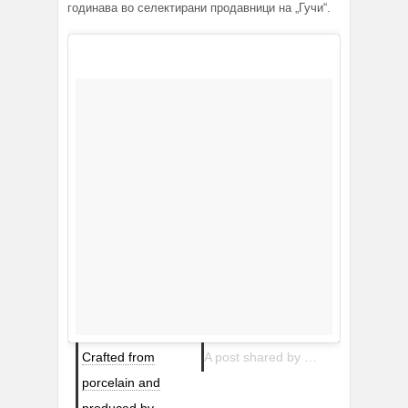
годинава во селектирани продавници на „Гучи“.
Crafted from
A post shared by Gucci (@gucci) on
porcelain and