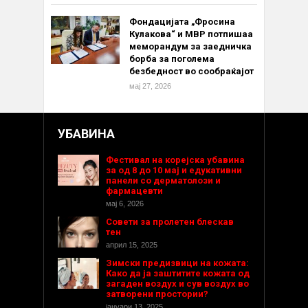
Фондацијата „Фросина
Кулакова“ и МВР потпишаа
меморандум за заедничка
борба за поголема
безбедност во сообраќајот
мај 27, 2026
УБАВИНА
Фестивал на корејска убавина
за од 8 до 10 мај и едукативни
панели со дерматолози и
фармацевти
мај 6, 2026
Совети за пролетен блескав
тен
април 15, 2025
Зимски предизвици на кожата:
Како да ја заштитите кожата од
загаден воздух и сув воздух во
затворени простории?
јануари 13, 2025