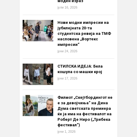
моден израз
јули 16, 2026
Нови модни импресии на
јубилејната 20-та
студентска ревија на ТМФ
насловена „Вортекс
импресии“
јуни 24, 2026
СТИЛСКА ИДЕЈА: Бела
кошула со машки крој
јуни 17, 2026
Филмот „Скејтбордингот не
е за девојчиња“ на Дина
Дума светската премиера
ќе ја има на фестивалот на
Роберт Де Ниро („Трибека
фестивал“)
јуни 1, 2026