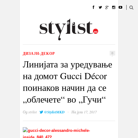
ДОМА
МОДА
СТИЛ
УБАВИНА
ЖИВОТ
КУЛТУРА
@РАБОТА
ГАЛЕРИЈА
ИЗЛОГ
КОНТАКТ
ДИЗАЈН-ДЕКОР
0
Линијата за уредување
на домот Gucci Décor
поинаков начин да се
„облечете“ во „Гучи“
·
Од
stylist
@StylistMKD
На јули 17, 2017