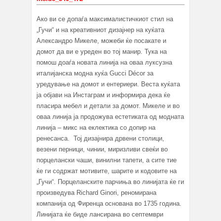
Ако ви се допаѓа максималистичкиот стил на
„Гучи“ и на креативниот дизајнер на куќата
Александро Микеле, можеби ќе посакате и
домот да ви е уреден во тој манир. Тука на
помош доаѓа новата линија на оваа луксузна
италијанска модна куќа Gucci Décor за
уредување на домот и ентериери. Веста куќата
ја објави на Инстаграм и информира дека ќе
пласира мебел и детали за домот. Микеле и во
оваа линија ја продожува естетиката од модната
линија – микс на еклектика со допир на
ренесанса. Тој дизајнира дрвени столици,
везени перници, чинии, миризливи свеќи во
порцелански чаши, винилни тапети, а сите тие
ќе ги содржат мотивите, шарите и кодовите на
„Гучи“. Порцеланските парчиња во линијата ќе ги
произведува Richard Ginori, реномирана
компанија од Фиренца основана во 1735 година.
Линијата ќе биде лансирана во септември