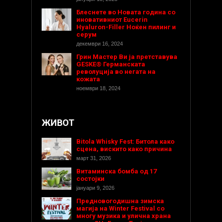
Блеснете во Новата година со
иновативниот Eucerin
Hyaluron-Filler Ноќен пилинг и
серум
декември 16, 2024
Грин Мастер Ви ја претставува
GESKE® Германската
револуција во негата на
кожата
ноември 18, 2024
ЖИВОТ
Bitola Whisky Fest: Битола како
сцена, вискито како причина
март 31, 2026
Витаминска бомба од 17
состојки
јануари 9, 2026
Предновогодишнa зимска
магија на Winter Festival со
многу музика и улична храна