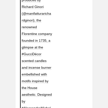
produced by
Richard Ginori
(@manifatturaricha
rdginori), the
renowned
Florentine company
founded in 1735, a
glimpse at the
#GucciDécor
scented candles
and incense burner
embellished with
motifs inspired by
the House
aesthetic. Designed
by