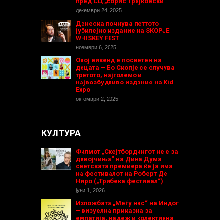
пред СЦ „Борис Трајковски
декември 24, 2025
Денеска почнува петтото
јубилејно издание на SKOPJE
WHISKEY FEST
ноември 6, 2025
Овој викенд е посветен на
децата – Во Скопје се случува
третото, најголемо и
највозбудливо издание на Kid
Expo
октомври 2, 2025
КУЛТУРА
Филмот „Скејтбордингот не е за
девојчиња“ на Дина Дума
светската премиера ќе ја има
на фестивалот на Роберт Де
Ниро („Трибека фестивал“)
јуни 1, 2026
Изложбата „Меѓу нас“ на Индог
– визуелна приказна за
емпатија, надеж и колективна