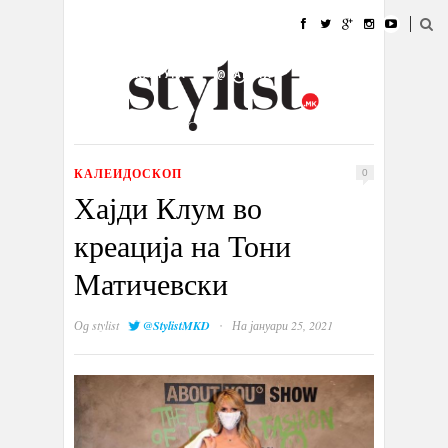
ДОМА
МОДА
СТИЛ
УБАВИНА
ЖИВОТ
КУЛТУРА
@РАБОТА
ГАЛЕРИЈА
ИЗЛОГ
КОНТАКТ
КАЛЕИДОСКОП
0
Хајди Клум во
креација на Тони
Матичевски
·
Од
stylist
@StylistMKD
На јануари 25, 2021