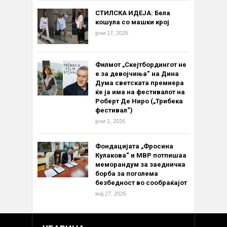
СТИЛСКА ИДЕЈА: Бела
кошула со машки крој
јуни 17, 2026
Филмот „Скејтбордингот не
е за девојчиња“ на Дина
Дума светската премиера
ќе ја има на фестивалот на
Роберт Де Ниро („Трибека
фестивал“)
јуни 1, 2026
Фондацијата „Фросина
Кулакова“ и МВР потпишаа
меморандум за заедничка
борба за поголема
безбедност во сообраќајот
мај 27, 2026