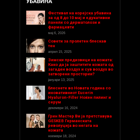
УБАВИНА
Фестивал на корејска убавина
за од 8 до 10 мај и едукативни
панели со дерматолози и
фармацевти
мај 6, 2026
Совети за пролетен блескав
тен
април 15, 2025
Зимски предизвици на кожата:
Како да ја заштитите кожата од
загаден воздух и сув воздух во
затворени простории?
јануари 13, 2025
Блеснете во Новата година со
иновативниот Eucerin
Hyaluron-Filler Ноќен пилинг и
серум
декември 16, 2024
Грин Мастер Ви ја претставува
GESKE® Германската
револуција во негата на
кожата
ноември 18, 2024