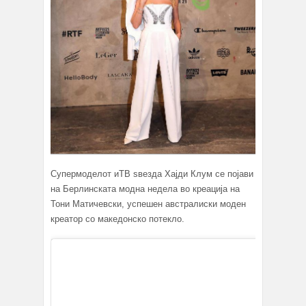
Супермоделoт иТВ ѕвезда Хајди Клум се појави
на Берлинската модна недела во креација на
Тони Матичевски, успешен австралиски моден
креатор со македoнско потекло.