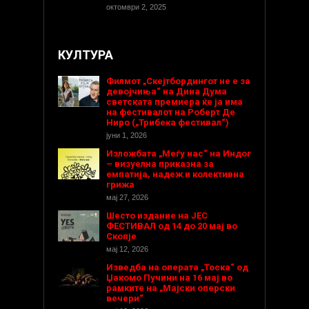
октомври 2, 2025
КУЛТУРА
Филмот „Скејтбордингот не е за
девојчиња“ на Дина Дума
светската премиера ќе ја има
на фестивалот на Роберт Де
Ниро („Трибека фестивал“)
јуни 1, 2026
Изложбата „Меѓу нас“ на Индог
– визуелна приказна за
емпатија, надеж и колективна
грижа
мај 27, 2026
Шесто издание на ЈЕС
ФЕСТИВАЛ од 14 до 20 мај во
Скопје
мај 12, 2026
Изведба на операта „Тоска“ од
Џакомо Пучини на 16 мај во
рамките на „Мајски оперски
вечери“