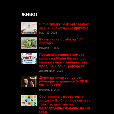
ЖИВОТ
Bitola Whisky Fest: Битола како
сцена, вискито како причина
март 31, 2026
Витаминска бомба од 17
состојки
јануари 9, 2026
Предновогодишнa зимска
магија на Winter Festival со
многу музика и улична храна
пред СЦ „Борис Трајковски
декември 24, 2025
Денеска почнува петтото
јубилејно издание на SKOPJE
WHISKEY FEST
ноември 6, 2025
Овој викенд е посветен на
децата – Во Скопје се случува
третото, најголемо и
највозбудливо издание на Kid
Expo