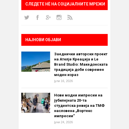
СЛЕДЕТЕ НÈ НА СОЦИЈАЛНИТЕ МРЕЖИ
НАЈНОВИ ОБЈАВИ
Заеднички авторски проект
на Ателје Креација и Le
Brand Studio: Македонската
традиција доби современ
моден израз
јули 16, 2026
Нови модни импресии на
јубилејната 20-та
студентска ревија на ТМФ
насловена „Вортекс
импресии“
јуни 24, 2026