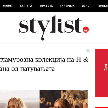
ЖИВОТ
КУЛТУРА
@РАБОТА
ГАЛЕРИЈА
ИЗЛОГ
КОНТА
0
гламурозна колекција на H &
ана од патувањата