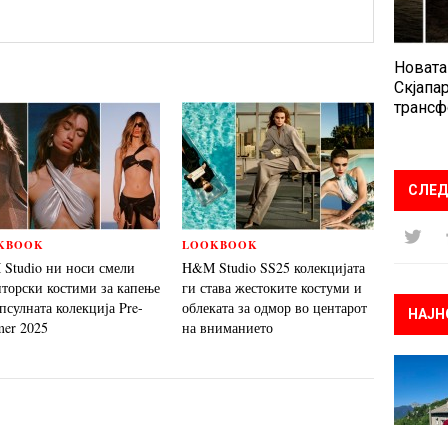
Новата
Скјапар
трансф
СЛЕД
KBOOK
LOOKBOOK
Studio ни носи смели
H&M Studio SS25 колекцијата
пторски костими за капење
ги става жестоките костуми и
псулната колекција Pre-
облеката за одмор во центарот
НАЈН
er 2025
на вниманието