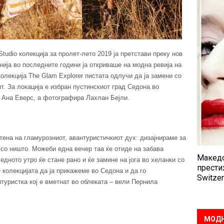
tudio колекција за пролет-лето 2019 ја претстави преку нов
нија во последните години ја откриваше на модна ревија на
олекција The Glam Explorer пистата одлучи да ја замени со
т. За локација е избран пустинскиот град Седона во
 Ана Еверс, а фотографира Лахлан Бејли.
тена на гламурозниот, авантуристичкиот дух: дизајнираме за
 со ништо. Можеби една вечер таа ќе отиде на забава
Македо
едното утро ќе стане рано и ќе замине на јога во хеланки со
прести
колекцијата да ја прикажеме во Седона и да го
Switzer
туристка кој е вметнат во облеката – вели Пернила
МОДН