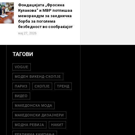
Фондацијата „Фросина
Кулакова“ и МВР потпишаа
меморандум за заедничка
борба за поголема
безбедност во сообраќајот
мај 27, 2026
ТАГОВИ
VOGUE
МОДЕН ВИКЕНД-СКОПЈЕ
ПАРИЗ
СКОПЈЕ
ТРЕНД
ВИДЕО
МАКЕДОНСКА МОДА
МАКЕДОНСКИ ДИЗАЈНЕРИ
МОДНА РЕВИЈА
НАКИТ
РЕКЛАМНА КАМПАЊА