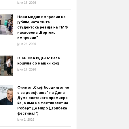
јули 16, 2026
Нови модни импресии на
јубилејната 20-та
студентска ревија на ТМФ
насловена „Вортекс
импресии“
јуни 24, 2026
СТИЛСКА ИДЕЈА: Бела
кошула со машки крој
јуни 17, 2026
Филмот „Скејтбордингот не
е за девојчиња“ на Дина
Дума светската премиера
ќе ја има на фестивалот на
Роберт Де Ниро („Трибека
фестивал“)
јуни 1, 2026