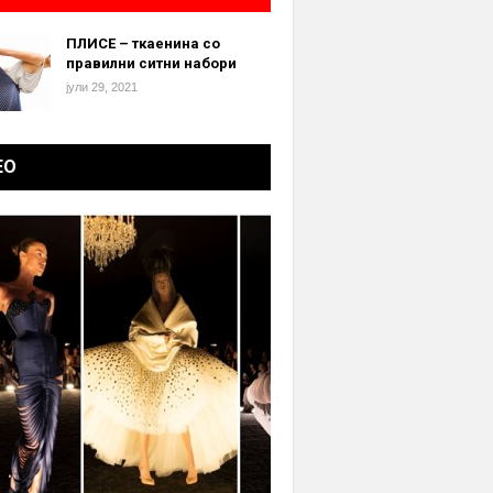
ПЛИСЕ – ткаенина со
правилни ситни набори
јули 29, 2021
ЕО