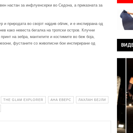
евен настан за инфлуенсерки во Седона, а приказната за
ур и природата во својот најдив облик, и е инспиррана од
нев како невеста бегалка на тропски остров. Клучни
принт на зебра, мантилите и костимите во беж боја,
незони, фустаните со живописни бои инспирирани од
ВИД
THE GLAM EXPLORER
АНА ЕВЕРС
ЛАХЛАН БЕЈЛИ