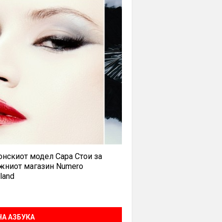
нскиот модел Сара Стои за
жниот магазин Numero
land
А АЗБУКА