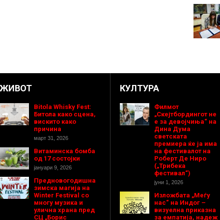
ЖИВОТ
КУЛТУРА
Bitola Whisky Fest:
Филмот
Битола како сцена,
„Скејтбордингот не
вискито како
е за девојчиња“ на
причина
Дина Дума
светската
март 31, 2026
премиера ќе ја има
Витаминска бомба
на фестивалот на
од 17 состојки
Роберт Де Ниро
(„Трибека
јануари 9, 2026
фестивал“)
Предновогодишнa
јуни 1, 2026
зимска магија на
Winter Festival со
Изложбата „Меѓу
многу музика и
нас“ на Индог –
улична храна пред
визуелна приказна
СЦ „Борис
за емпатија, надеж