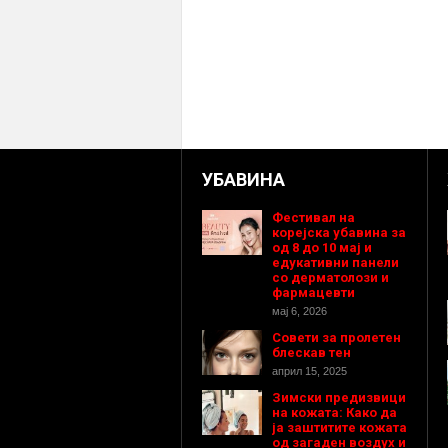
УБАВИНА
Фестивал на
корејска убавина за
од 8 до 10 мај и
едукативни панели
со дерматолози и
фармацевти
мај 6, 2026
Совети за пролетен
блескав тен
април 15, 2025
Зимски предизвици
на кожата: Како да
ја заштитите кожата
од загаден воздух и