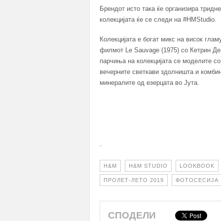
Брендот исто така ќе организира тридн
колекцијата ќе се следи на #HMStudio.
Колекцијата е богат микс на висок глам
филмот Le Sauvage (1975) со Кетрин Де
парчиња на колекцијата се моделите со 
вечерните светкави здолништа и комби
минералите од езерцата во Јута.
H&M
H&M STUDIO
LOOKBOOK
ПРОЛЕТ-ЛЕТО 2019
ФОТОСЕСИЈА
СПОДЕЛИ