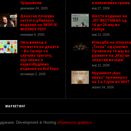
Трајковски
и колективна грижа
декември 24, 2025
мај 27, 2026
Денеска почнува
Шесто издание на
петтото јубилејно
ЈЕС ФЕСТИВАЛ од
издание на SKOPJE
14 до 20 мај во
WHISKEY FEST
Скопје
ноември 6, 2025
мај 12, 2026
Овој викенд е
Изведба на операта
посветен на децата
„Тоска“ од Џакомо
– Во Скопје се
Пучини на 16 мај во
случува третото,
рамките на „Мајски
најголемо и
оперски вечери“
највозбудливо
мај 12, 2026
издание на Kid Expo
Мјузиклот „Као
октомври 2, 2025
какао“ премиерно
на 2 и 3 јуни во МНТ
април 24, 2026
МАРКЕТИНГ
задржани. Development & Hosting
eXpressive graphics