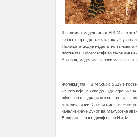
Шведскиот моден гигант H & M својата S
концепт. Брендот својата полуксузна ли
Париската модна недела, но за новата к
пустината и фотосесија во таков амбиен
Аризона, моделите ги носи манекенката
-Колекцијата H & M Studio SS19 е посве
жената која не сака да биде ограничена
облечена во здолниште со светки, но сл
металик линии. Среќни сме што можеме 
канализираме духот на гламурозна аван
Волфарт, главен дизајнер на H & М.