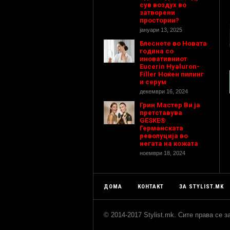
сув воздух во
затворени
простории?
јануари 13, 2025
Блеснете во Новата
година со
иновативниот
Eucerin Hyaluron-
Filler Ноќен пилинг
и серум
декември 16, 2024
Грин Мастер Ви ја
претставува
GESKE®
Германската
револуција во
негата на кожата
ноември 18, 2024
ДОМА
КОНТАКТ
ЗА STYLIST.MK
© 2014-2017 Stylist.mk. Сите права се 