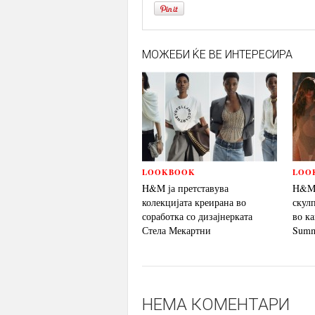
МОЖЕБИ ЌЕ ВЕ ИНТЕРЕСИРА
LOOKBOOK
LOO
H&M ја претставува
H&M 
колекцијата креирана во
скул
соработка со дизајнерката
во ка
Стела Мекартни
Summ
НЕМА КОМЕНТАРИ