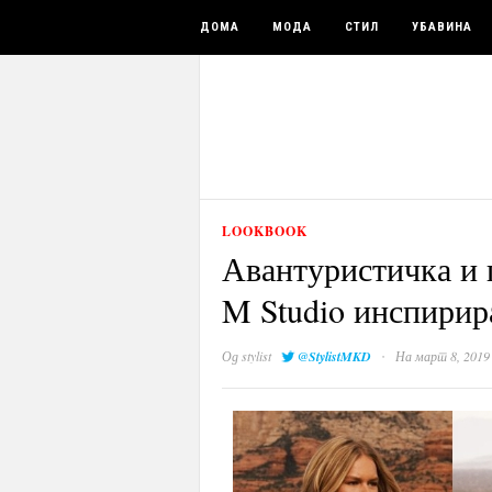
ДОМА
МОДА
СТИЛ
УБАВИНА
LOOKBOOK
Авантуристичка и 
M Studio инспирир
·
Од
stylist
@StylistMKD
На март 8, 2019