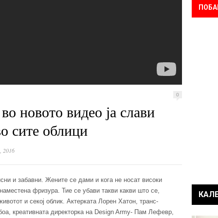
ПОБА
0
во новото видео ја слави
во сите облици
, 2016
сни и забавни. Жените се дами и кога не носат високи
наместена фризура. Тие се убави такви какви што се,
КАЛ
животот и секој облик. Актерката Лорен Хатон, транс-
оа, креативната директорка на Design Army- Пам Лефевр,