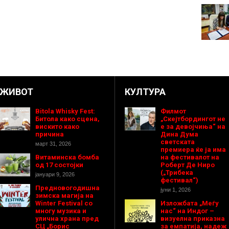
ЖИВОТ
КУЛТУРА
Bitola Whisky Fest:
Филмот
Битола како сцена,
„Скејтбордингот не
вискито како
е за девојчиња“ на
причина
Дина Дума
светската
март 31, 2026
премиера ќе ја има
Витаминска бомба
на фестивалот на
од 17 состојки
Роберт Де Ниро
(„Трибека
јануари 9, 2026
фестивал“)
Предновогодишнa
јуни 1, 2026
зимска магија на
Winter Festival со
Изложбата „Меѓу
многу музика и
нас“ на Индог –
улична храна пред
визуелна приказна
СЦ „Борис
за емпатија, надеж