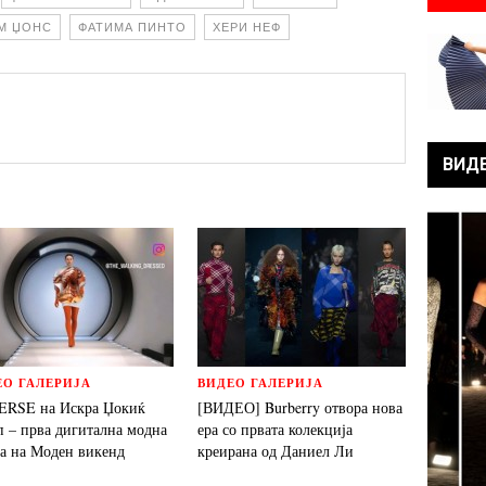
М ЏОНС
ФАТИМА ПИНТО
ХЕРИ НЕФ
ВИД
ЕО ГАЛЕРИЈА
ВИДЕО ГАЛЕРИЈА
ERSE на Искра Џокиќ
[ВИДЕО] Burberry отвора нова
п – прва дигитална модна
ера со првата колекција
ја на Моден викенд
креирана од Даниел Ли