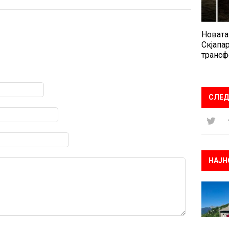
Новата
Скјапар
трансф
СЛЕД
НАЈН