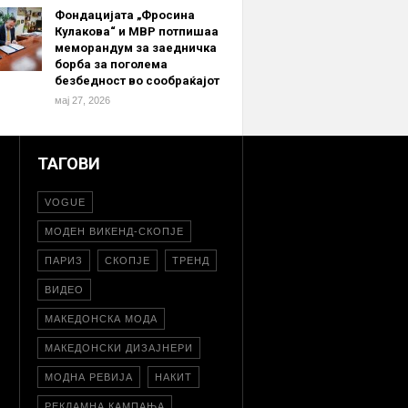
Фондацијата „Фросина
Кулакова“ и МВР потпишаа
меморандум за заедничка
борба за поголема
безбедност во сообраќајот
мај 27, 2026
ТАГОВИ
VOGUE
МОДЕН ВИКЕНД-СКОПЈЕ
ПАРИЗ
СКОПЈЕ
ТРЕНД
ВИДЕО
МАКЕДОНСКА МОДА
МАКЕДОНСКИ ДИЗАЈНЕРИ
МОДНА РЕВИЈА
НАКИТ
РЕКЛАМНА КАМПАЊА