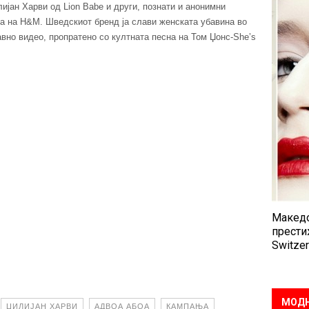
ијан Харви од Lion Babe и други, познати и анонимни
а на H&M. Шведскиот бренд ја слави женската убавина во
авно видео, пропратено со култната песна на Том Џонс-She’s
Македо
прести
Switzer
МОДН
ЏИЛИЈАН ХАРВИ
АДВОА АБОА
КАМПАЊА