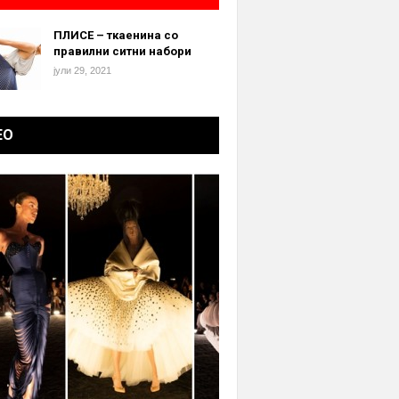
ПЛИСЕ – ткаенина со
правилни ситни набори
јули 29, 2021
ЕО