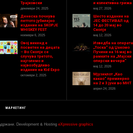
Трајковски
и колективна грижа
декември 24, 2025
мај 27, 2026
Денеска почнува
Шесто издание на
петтото јубилејно
ЈЕС ФЕСТИВАЛ од
издание на SKOPJE
14 до 20 мај во
WHISKEY FEST
Скопје
ноември 6, 2025
мај 12, 2026
Овој викенд е
Изведба на операта
посветен на децата
„Тоска“ од Џакомо
– Во Скопје се
Пучини на 16 мај во
случува третото,
рамките на „Мајски
најголемо и
оперски вечери“
највозбудливо
мај 12, 2026
издание на Kid Expo
Мјузиклот „Као
октомври 2, 2025
какао“ премиерно
на 2 и 3 јуни во МНТ
април 24, 2026
МАРКЕТИНГ
задржани. Development & Hosting
eXpressive graphics