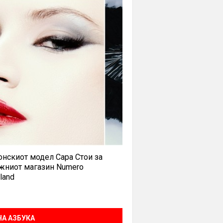
нскиот модел Сара Стои за
жниот магазин Numero
land
А АЗБУКА