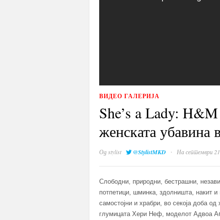
ВИДЕО ГАЛЕРИЈА
She’s a Lady: H&M 
женската убавина 
·
Од
stylist
@StylistMKD
На септември 21
Слободни, природни, бестрашни, незави
потпетици, шминка, здолништа, накит и 
самостојни и храбри, во секоја доба од 
глумицата Хери Неф, моделот Адвоа Аб