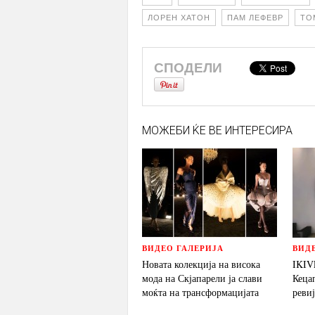
ЛОРЕН ХАТОН
ПАМ ЛЕФЕВР
ТО
СПОДЕЛИ
МОЖЕБИ ЌЕ ВЕ ИНТЕРЕСИРА
ВИДЕО ГАЛЕРИЈА
ВИД
Новата колекција на висока
IKIV
мода на Скјапарели ја слави
Кеца
моќта на трансформацијата
реви