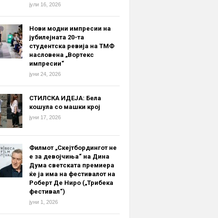
јули 16, 2026
Нови модни импресии на
јубилејната 20-та
студентска ревија на ТМФ
насловена „Вортекс
импресии“
јуни 24, 2026
СТИЛСКА ИДЕЈА: Бела
кошула со машки крој
јуни 17, 2026
Филмот „Скејтбордингот не
е за девојчиња“ на Дина
Дума светската премиера
ќе ја има на фестивалот на
Роберт Де Ниро („Трибека
фестивал“)
јуни 1, 2026