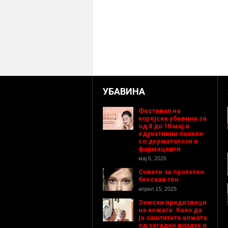
УБАВИНА
Фестивал на
корејска убавина за
од 8 до 10 мај и
едукативни панели
со дерматолози и
фармацевти
мај 6, 2026
Совети за пролетен
блескав тен
април 15, 2025
Зимски предизвици
на кожата: Како да
ја заштитите кожата
од загаден воздух и