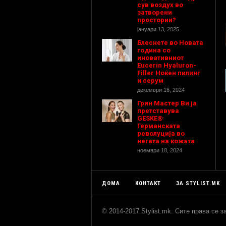
сув воздух во
затворени
простории?
јануари 13, 2025
Блеснете во Новата
година со
иновативниот
Eucerin Hyaluron-
Filler Ноќен пилинг
и серум
декември 16, 2024
Грин Мастер Ви ја
претставува
GESKE®
Германската
револуција во
негата на кожата
ноември 18, 2024
ДОМА
КОНТАКТ
ЗА STYLIST.MK
© 2014-2017 Stylist.mk. Сите права се 