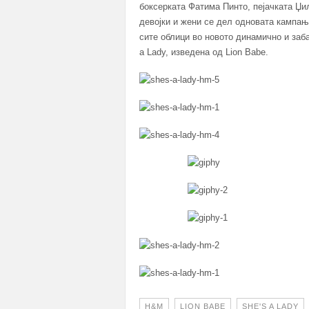
боксерката Фатима Пинто, пејачката Џил
девојки и жени се дел одновата кампањ
сите облици во новото динамично и заб
a Lady, изведена од Lion Babe.
H&M
LION BABE
SHE'S A LADY