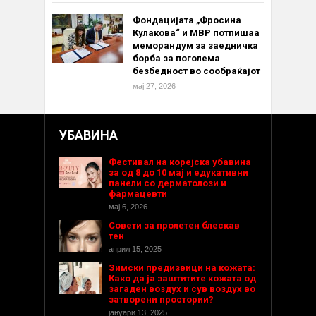
Фондацијата „Фросина
Кулакова“ и МВР потпишаа
меморандум за заедничка
борба за поголема
безбедност во сообраќајот
мај 27, 2026
УБАВИНА
Фестивал на корејска убавина
за од 8 до 10 мај и едукативни
панели со дерматолози и
фармацевти
мај 6, 2026
Совети за пролетен блескав
тен
април 15, 2025
Зимски предизвици на кожата:
Како да ја заштитите кожата од
загаден воздух и сув воздух во
затворени простории?
јануари 13, 2025