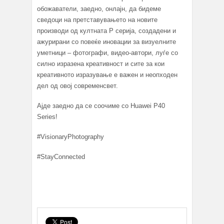
обожаватели, заедно, онлајн, да бидеме
сведоци на претставувањето на новите
производи од култната P серија, создадени и
ажурирани со повеќе иновации за визуелните
уметници – фотографи, видео-автори, луѓе со
силно изразена креативност и сите за кои
креативното изразување е важен и неопходен
дел од овој современсвет.
Ајде заедно да се соочиме со Huawei P40
Series!
#VisionaryPhotography
#StayConnected