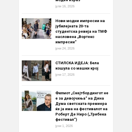
јули 16, 2026
Нови модни импресии на
јубилејната 20-та
студентска ревија на ТМФ
насловена „Вортекс
импресии“
јуни 24, 2026
СТИЛСКА ИДЕЈА: Бела
кошула со машки крој
јуни 17, 2026
Филмот „Скејтбордингот не
е за девојчиња“ на Дина
Дума светската премиера
ќе ја има на фестивалот на
Роберт Де Ниро („Трибека
фестивал“)
јуни 1, 2026