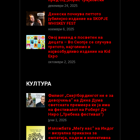
декември 24, 2025
Денеска почнува петтото
јубилејно издание на SKOPJE
WHISKEY FEST
ноември 6, 2025
Овој викенд е посветен на
децата – Во Скопје се случува
третото, најголемо и
највозбудливо издание на Kid
Expo
октомври 2, 2025
КУЛТУРА
Филмот „Скејтбордингот не е за
девојчиња“ на Дина Дума
светската премиера ќе ја има
на фестивалот на Роберт Де
Ниро („Трибека фестивал“)
јуни 1, 2026
Изложбата „Меѓу нас“ на Индог
– визуелна приказна за
емпатија, надеж и колективна