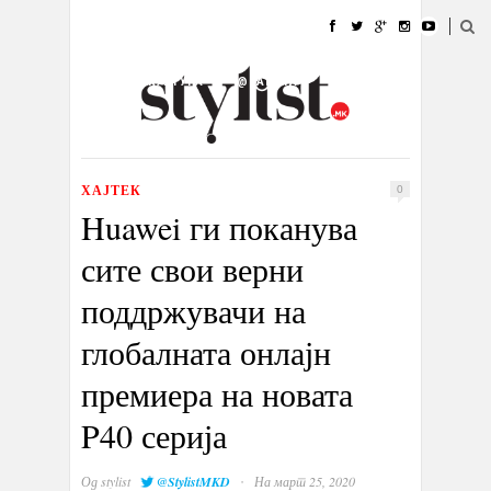
ДОМА
МОДА
СТИЛ
УБАВИНА
ЖИВОТ
КУЛТУРА
@РАБОТА
ГАЛЕРИЈА
ИЗЛОГ
КОНТАКТ
ХАЈТЕК
0
Huawei ги поканува
сите свои верни
поддржувачи на
глобалната онлајн
премиера на новата
P40 серија
·
Од
stylist
@StylistMKD
На март 25, 2020