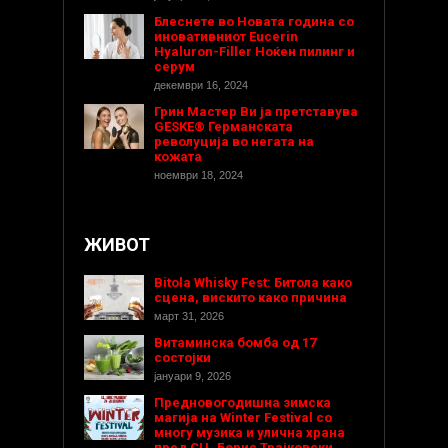
Блеснете во Новата година со
иновативниот Eucerin
Hyaluron-Filler Ноќен пилинг и
серум
декември 16, 2024
Грин Мастер Ви ја претставува
GESKE® Германската
револуција во негата на
кожата
ноември 18, 2024
ЖИВОТ
Bitola Whisky Fest: Битола како
сцена, вискито како причина
март 31, 2026
Витаминска бомба од 17
состојки
јануари 9, 2026
Предновогодишнa зимска
магија на Winter Festival со
многу музика и улична храна
пред СЦ „Борис Трајковски