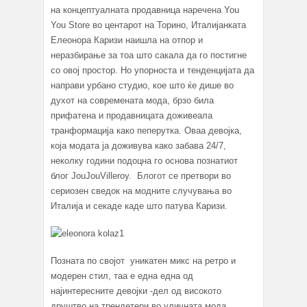
на концептуалната продавница наречена You
You Store во центарот на Торино, Италијанката
Елеонора Каризи наишла на отпор и
неразбирање за тоа што сакала да го постигне
со овој простор. Но упорноста и тенденцијата да
направи урбано студио, кое што ќе дише во
духот на современата мода, брзо била
прифатена и продавницата доживеала
транформација како пеперутка. Оваа девојка,
која модата ја доживува како забава 24/7,
неколку години подоцна го основа познатиот
блог JouJouVilleroy. Блогот се претвори во
сериозен сведок на модните случувања во
Италија и секаде каде што патува Каризи.
Позната по својот уникатен микс на ретро и
модерен стил, таа е една една од
најинтересните девојки -дел од високото
друштво на трендетери во уличната мода,