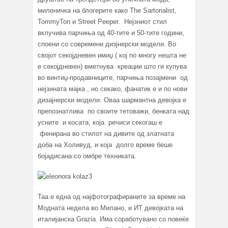
миленичка на блогерите како The Sartorialist,
TommyTon и Street Peeper. Нејзниот стил
вклучива парчиња од 40-тите и 50-тите години,
споени со современи дизјнерски модели. Во
својот секојдневен имиџ ( кој по многу нешта не
е секојдневен) вметнува креации што ги купува
во винтиџ-продавниците, парчиња позајмени од
нејзината мајка , но секако, фанатик е и по нови
дизајнерски модели. Оваа шармантна девојка е
препознатлива по своите тетоважи, бенката над
усните и косата, која речиси секогаш е
фенирана во стилот на дивите од златната
доба на Холивуд, и која долго време беше
бојадисана со омбре техниката.
Таа е една од најфотографираните за време на
Модната недела во Милано, и ИТ девојката на
италијанска Grazia. Има соработувано со повеќе