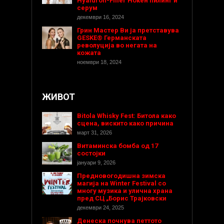
Hyaluron-Filler Ноќен пилинг и
серум
декември 16, 2024
Грин Мастер Ви ја претставува
GESKE® Германската
револуција во негата на
кожата
ноември 18, 2024
ЖИВОТ
Bitola Whisky Fest: Битола како
сцена, вискито како причина
март 31, 2026
Витаминска бомба од 17
состојки
јануари 9, 2026
Предновогодишнa зимска
магија на Winter Festival со
многу музика и улична храна
пред СЦ „Борис Трајковски
декември 24, 2025
Денеска почнува петтото