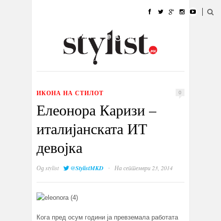
ДОМА
МОДА
СТИЛ
УБАВИНА
ЖИВОТ
КУЛТУРА
@РАБОТА
ГАЛЕРИЈА
ИЗЛОГ
КОНТАКТ
ИКОНА НА СТИЛОТ
0
Елеонора Каризи –
италијанската ИТ
девојка
·
Од
stylist
@StylistMKD
На септември 23, 2014
Кога пред осум години ја превземала работата