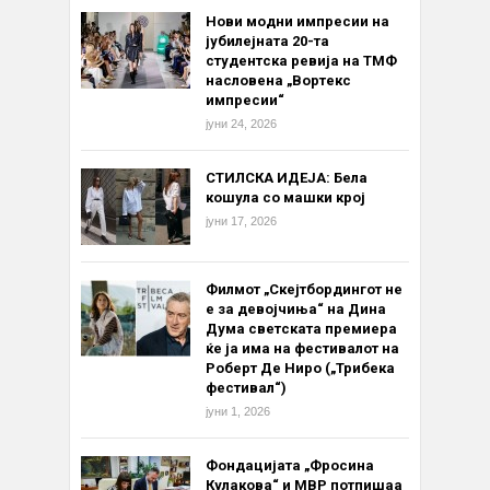
Нови модни импресии на
јубилејната 20-та
студентска ревија на ТМФ
насловена „Вортекс
импресии“
јуни 24, 2026
СТИЛСКА ИДЕЈА: Бела
кошула со машки крој
јуни 17, 2026
Филмот „Скејтбордингот не
е за девојчиња“ на Дина
Дума светската премиера
ќе ја има на фестивалот на
Роберт Де Ниро („Трибека
фестивал“)
јуни 1, 2026
Фондацијата „Фросина
Кулакова“ и МВР потпишаа