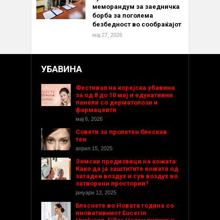
меморандум за заедничка
борба за поголема
безбедност во сообраќајот
мај 27, 2026
УБАВИНА
Фестивал на корејска убавина
за од 8 до 10 мај и едукативни
панели со дерматолози и
фармацевти
мај 6, 2026
Совети за пролетен блескав
тен
април 15, 2025
Зимски предизвици на кожата:
Како да ја заштитите кожата од
загаден воздух и сув воздух во
затворени простории?
јануари 13, 2025
Блеснете во Новата година со
иновативниот Eucerin