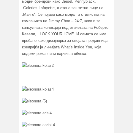
модни брендови како Diesel, Pennyblack,
Galeries Lafayette, а стана заштитно лице на
„Манго“. Се појави како модел и стилистка на
кампањата на Jimmy Choo – 24:7, како и за
капсулната колекција под етикетата на Роберто
Кавали, I LOCK YOUR LOVE. И самата се има
пробано како дизајнерка за својата продавница,
креирајќи ја линијата What’s Inside You, која
содржи романчини парчиња облека.