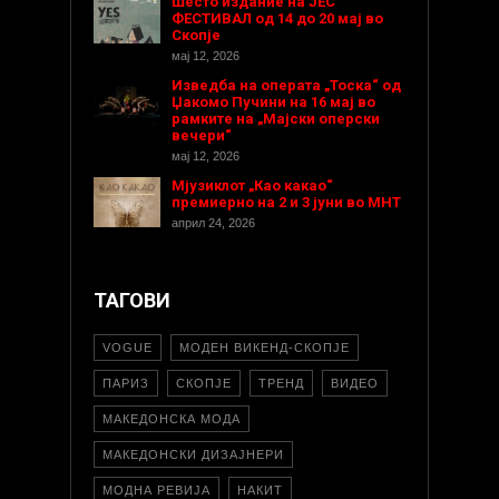
Шесто издание на ЈЕС
ФЕСТИВАЛ од 14 до 20 мај во
Скопје
мај 12, 2026
Изведба на операта „Тоска“ од
Џакомо Пучини на 16 мај во
рамките на „Мајски оперски
вечери“
мај 12, 2026
Мјузиклот „Као какао“
премиерно на 2 и 3 јуни во МНТ
април 24, 2026
ТАГОВИ
VOGUE
МОДЕН ВИКЕНД-СКОПЈЕ
ПАРИЗ
СКОПЈЕ
ТРЕНД
ВИДЕО
МАКЕДОНСКА МОДА
МАКЕДОНСКИ ДИЗАЈНЕРИ
МОДНА РЕВИЈА
НАКИТ