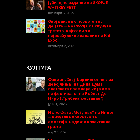
јубилејно издание на SKOPJE
WHISKEY FEST
ноември 6, 2025
Овој викенд е посветен на
децата – Во Скопје се случува
третото, најголемо и
највозбудливо издание на Kid
Expo
октомври 2, 2025
КУЛТУРА
Филмот „Скејтбордингот не е за
девојчиња“ на Дина Дума
светската премиера ќе ја има
на фестивалот на Роберт Де
Ниро („Трибека фестивал“)
јуни 1, 2026
Изложбата „Меѓу нас“ на Индог
– визуелна приказна за
емпатија, надеж и колективна
грижа
мај 27, 2026