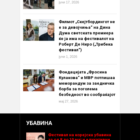
јуни 17, 2026
Филмот „Скејтбордингот не
е за девојчиња“ на Дина
Дума светската премиера
ќе ја има на фестивалот на
Роберт Де Ниро („Трибека
фестивал“)
јуни 1, 2026
Фондацијата „Фросина
Кулакова“ и МВР потпишаа
меморандум за заедничка
борба за поголема
безбедност во сообраќајот
мај 27, 2026
УБАВИНА
Фестивал на корејска убавина
за од 8 до 10 мај и едукативни