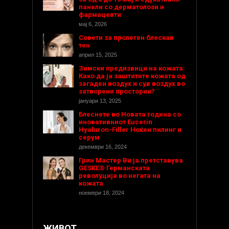
панели со дерматолози и
фармацевти
мај 6, 2026
Совети за пролетен блескав
тен
април 15, 2025
Зимски предизвици на кожата:
Како да ја заштитите кожата од
загаден воздух и сув воздух во
затворени простории?
јануари 13, 2025
Блеснете во Новата година со
иновативниот Eucerin
Hyaluron-Filler Ноќен пилинг и
серум
декември 16, 2024
Грин Мастер Ви ја претставува
GESKE® Германската
револуција во негата на
кожата
ноември 18, 2024
ЖИВОТ