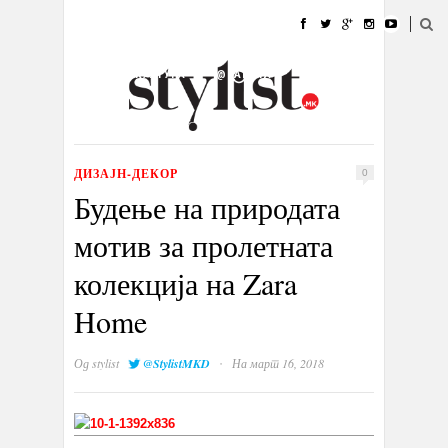
ДОМА
МОДА
СТИЛ
УБАВИНА
ЖИВОТ
КУЛТУРА
@РАБОТА
ГАЛЕРИЈА
ИЗЛОГ
КОНТАКТ
ДИЗАЈН-ДЕКОР
0
Будење на природата
мотив за пролетната
колекција на Zara
Home
·
Од
stylist
@StylistMKD
На март 16, 2018