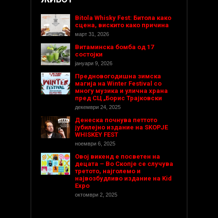
Bitola Whisky Fest: Битола како
сцена, вискито како причина
март 31, 2026
Витаминска бомба од 17
состојки
јануари 9, 2026
Предновогодишнa зимска
магија на Winter Festival со
многу музика и улична храна
пред СЦ „Борис Трајковски
декември 24, 2025
Денеска почнува петтото
јубилејно издание на SKOPJE
WHISKEY FEST
ноември 6, 2025
Овој викенд е посветен на
децата – Во Скопје се случува
третото, најголемо и
највозбудливо издание на Kid
Expo
октомври 2, 2025