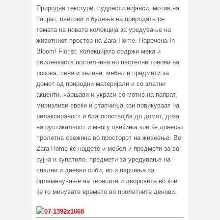
Природни текстури, пудрести нијанси, мотив на
папрат, цветови и будење на природата се
темата на новата колекција за уредување на
животниот простор на Zara Home. Наречена In
Bloom/ Florist, колекцијата содржи мека и
свиленкаста постелнина во пастелни тонови на
розова, сина и зелена, мебел и предмети за
домот од природни материјали и со златни
акценти, чаршави и украси со мотив на папрат,
миризливи свеќи и стапчиња кои повикуваат на
релаксираност и благосоствојба до домот, доза
на рустикалност и многу цвеќиња кои ќе донесат
пролетна свежина во просторот на живеење. Во
Zara Home ќе најдете и мебел и предмети за во
кујна и купатило, предмети за уредување на
спални и дневни соби, но и парчиња за
оплеменување на терасите и дворовите во кои
ќе го минувате времето во пролетните денови.