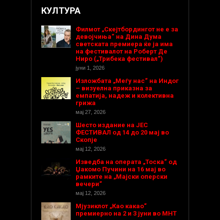
КУЛТУРА
Филмот „Скејтбордингот не е за
девојчиња“ на Дина Дума
светската премиера ќе ја има
на фестивалот на Роберт Де
Ниро („Трибека фестивал“)
јуни 1, 2026
Изложбата „Меѓу нас“ на Индог
– визуелна приказна за
емпатија, надеж и колективна
грижа
мај 27, 2026
Шесто издание на ЈЕС
ФЕСТИВАЛ од 14 до 20 мај во
Скопје
мај 12, 2026
Изведба на операта „Тоска“ од
Џакомо Пучини на 16 мај во
рамките на „Мајски оперски
вечери“
мај 12, 2026
Мјузиклот „Као какао“
премиерно на 2 и 3 јуни во МНТ