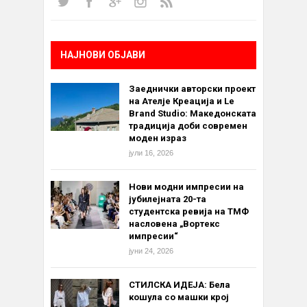
НАЈНОВИ ОБЈАВИ
Заеднички авторски проект
на Ателје Креација и Le
Brand Studio: Македонската
традиција доби современ
моден израз
јули 16, 2026
Нови модни импресии на
јубилејната 20-та
студентска ревија на ТМФ
насловена „Вортекс
импресии“
јуни 24, 2026
СТИЛСКА ИДЕЈА: Бела
кошула со машки крој