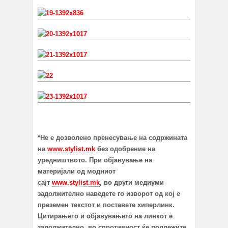
*Не е дозволено пренесување на содржината
на
www.stylist.mk
без одобрение на
уредништвото. При објавување на
материјали од модниот
сајт
www.stylist.mk
, во други медиуми
задолжително наведете го изворот од кој е
преземен текстот и поставете хиперлинк.
Цитирањето и објавувањето на линкот е
задолжително, во спротивност ќе подлежите