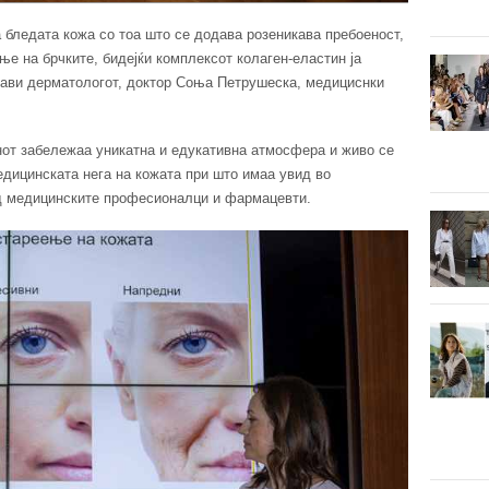
а бледата кожа со тоа што се додава розеникава пребоеност,
ње на брчките, бидејќи комплексот колаген-еластин ја
јави дерматологот, доктор Соња Петрушеска, медициснки
нот забележаа уникатна и едукативна атмосфера и живо се
едицинската нега на кожата при што имаа увид во
д медицинските професионалци и фармацевти.