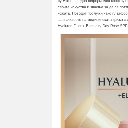
by Hilton во една неформална конструк
своите искуства и знаења за да се пот
кожата. Поводот послужи како платфор
за значењето на медицинската грижа за
Hyaluron-Filler + Elasticity Day Rosé SPF