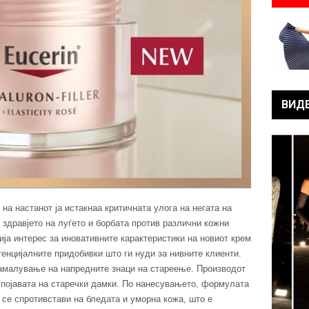
ВИД
а настанот ја истакнаа критичната улога на негата на
 здравјето на луѓето и борбата против различни кожни
ија интерес за иновативните карактеристики на новиот крем
отенцијалните придобивки што ги нуди за нивните клиенти.
амалување на напредните знаци на стареење. Производот
а појавата на старечки дамки. По нанесувањето, формулата
 се спротивстави на бледата и уморна кожа, што е