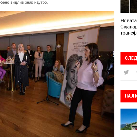
обено видлив знак наутро.
Новата
Скјапар
трансф
СЛЕД
НАЈН