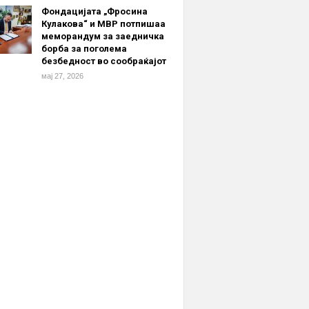
Фондацијата „Фросина
Кулакова“ и МВР потпишаа
меморандум за заедничка
борба за поголема
безбедност во сообраќајот
мај 27, 2026