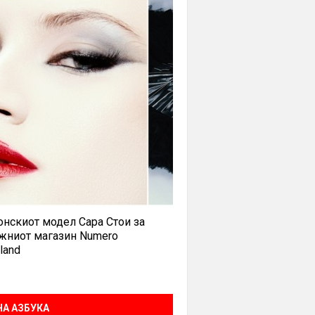
нскиот модел Сара Стои за
жниот магазин Numero
land
А АЗБУКА