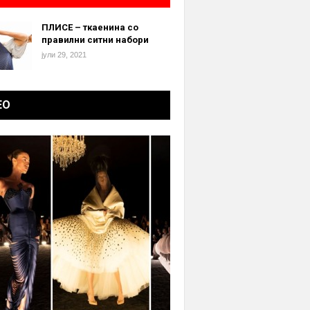
ПЛИСЕ – ткаенина со
правилни ситни набори
јули 29, 2021
ЕО