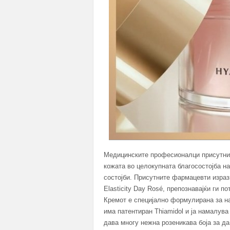
Медицинските професионалци присутни н
кожата во целокупната благосостојба на
состојби. Присутните фармацевти израз
Elasticity Day Rosé, препознавајќи ги п
Кремот е специјално формулирана за н
има патентиран Thiamidol и ја намалув
дава многу нежна розеникава боја за да