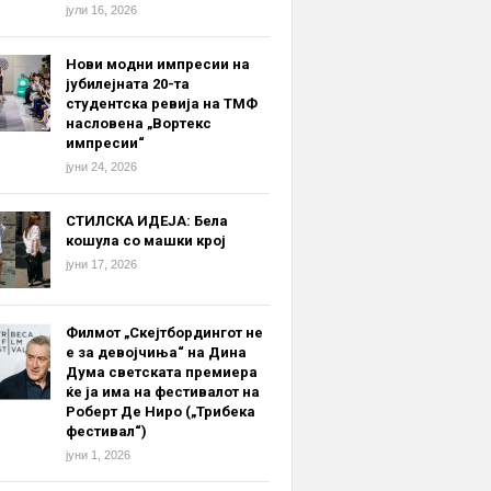
јули 16, 2026
Нови модни импресии на
јубилејната 20-та
студентска ревија на ТМФ
насловена „Вортекс
импресии“
јуни 24, 2026
СТИЛСКА ИДЕЈА: Бела
кошула со машки крој
јуни 17, 2026
Филмот „Скејтбордингот не
е за девојчиња“ на Дина
Дума светската премиера
ќе ја има на фестивалот на
Роберт Де Ниро („Трибека
фестивал“)
јуни 1, 2026