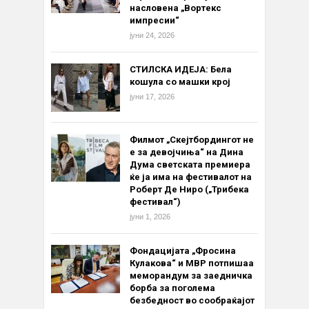
насловена „Вортекс
импресии“
јуни 24, 2026
СТИЛСКА ИДЕЈА: Бела
кошула со машки крој
јуни 17, 2026
Филмот „Скејтбордингот не
е за девојчиња“ на Дина
Дума светската премиера
ќе ја има на фестивалот на
Роберт Де Ниро („Трибека
фестивал“)
јуни 1, 2026
Фондацијата „Фросина
Кулакова“ и МВР потпишаа
меморандум за заедничка
борба за поголема
безбедност во сообраќајот