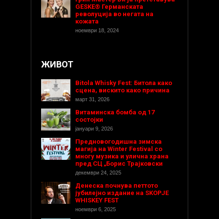
GESKE® Германската
револуција во негата на
кожата
ноември 18, 2024
ЖИВОТ
Bitola Whisky Fest: Битола како
сцена, вискито како причина
март 31, 2026
Витаминска бомба од 17
состојки
јануари 9, 2026
Предновогодишнa зимска
магија на Winter Festival со
многу музика и улична храна
пред СЦ „Борис Трајковски
декември 24, 2025
Денеска почнува петтото
јубилејно издание на SKOPJE
WHISKEY FEST
ноември 6, 2025