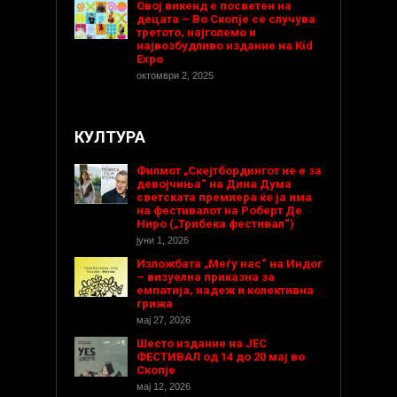
Овој викенд е посветен на
децата – Во Скопје се случува
третото, најголемо и
највозбудливо издание на Kid
Expo
октомври 2, 2025
КУЛТУРА
Филмот „Скејтбордингот не е за
девојчиња“ на Дина Дума
светската премиера ќе ја има
на фестивалот на Роберт Де
Ниро („Трибека фестивал“)
јуни 1, 2026
Изложбата „Меѓу нас“ на Индог
– визуелна приказна за
емпатија, надеж и колективна
грижа
мај 27, 2026
Шесто издание на ЈЕС
ФЕСТИВАЛ од 14 до 20 мај во
Скопје
мај 12, 2026