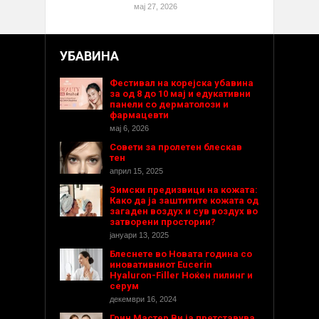
мај 27, 2026
УБАВИНА
Фестивал на корејска убавина
за од 8 до 10 мај и едукативни
панели со дерматолози и
фармацевти
мај 6, 2026
Совети за пролетен блескав
тен
април 15, 2025
Зимски предизвици на кожата:
Како да ја заштитите кожата од
загаден воздух и сув воздух во
затворени простории?
јануари 13, 2025
Блеснете во Новата година со
иновативниот Eucerin
Hyaluron-Filler Ноќен пилинг и
серум
декември 16, 2024
Грин Мастер Ви ја претставува