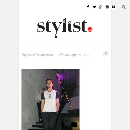
ДОМА
МОДА
СТИЛ
УБАВИНА
ЖИВОТ
КУЛТУРА
@РАБОТА
ГАЛЕРИЈА
ИЗЛОГ
КОНТАКТ
·
0
Од
Ана Несторовска
На ноември 29, 2013