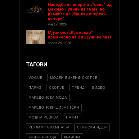
Изведба на операта „Тоска“ од
Џакомо Пучини на 16 мај во
рамките на „Мајски оперски
вечери“
мај 12, 2026
Мјузиклот „Као какао“
премиерно на 2 и 3 јуни во МНТ
април 24, 2026
ТАГОВИ
VOGUE
МОДЕН ВИКЕНД-СКОПЈЕ
ПАРИЗ
СКОПЈЕ
ТРЕНД
ВИДЕО
МАКЕДОНСКА МОДА
МАКЕДОНСКИ ДИЗАЈНЕРИ
МОДНА РЕВИЈА
НАКИТ
РЕКЛАМНА КАМПАЊА
СТИЛСКИ ИДЕИ
УЛИЧНА МОДА
ШМИНКА