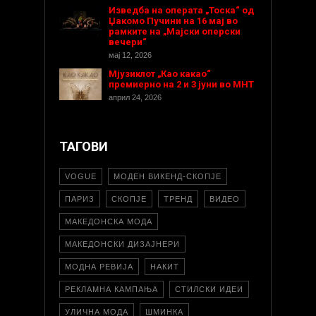
Изведба на операта „Тоска“ од
Џакомо Пучини на 16 мај во
рамките на „Мајски оперски
вечери“
мај 12, 2026
Мјузиклот „Као какао“
премиерно на 2 и 3 јуни во МНТ
април 24, 2026
ТАГОВИ
VOGUE
МОДЕН ВИКЕНД-СКОПЈЕ
ПАРИЗ
СКОПЈЕ
ТРЕНД
ВИДЕО
МАКЕДОНСКА МОДА
МАКЕДОНСКИ ДИЗАЈНЕРИ
МОДНА РЕВИЈА
НАКИТ
РЕКЛАМНА КАМПАЊА
СТИЛСКИ ИДЕИ
УЛИЧНА МОДА
ШМИНКА