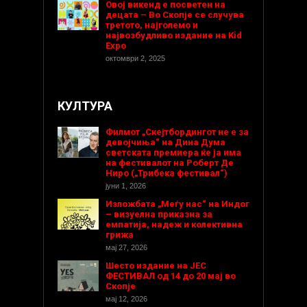
Овој викенд е посветен на
децата – Во Скопје се случува
третото, најголемо и
највозбудливо издание на Kid
Expo
октомври 2, 2025
КУЛТУРА
Филмот „Скејтбордингот не е за
девојчиња“ на Дина Дума
светската премиера ќе ја има
на фестивалот на Роберт Де
Ниро („Трибека фестивал“)
јуни 1, 2026
Изложбата „Меѓу нас“ на Индог
– визуелна приказна за
емпатија, надеж и колективна
грижа
мај 27, 2026
Шесто издание на ЈЕС
ФЕСТИВАЛ од 14 до 20 мај во
Скопје
мај 12, 2026