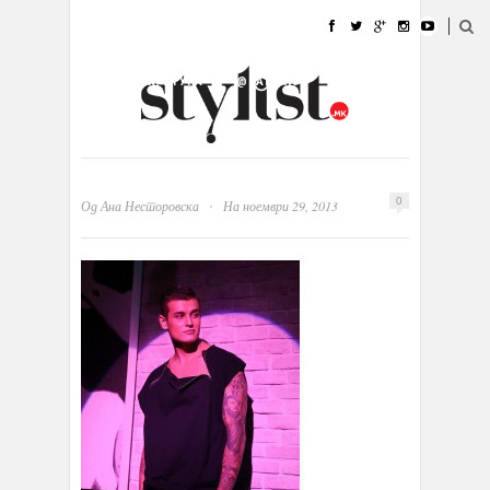
ДОМА
МОДА
СТИЛ
УБАВИНА
ЖИВОТ
КУЛТУРА
@РАБОТА
ГАЛЕРИЈА
ИЗЛОГ
КОНТАКТ
·
0
Од
Ана Несторовска
На ноември 29, 2013