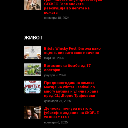
GESKE® Германската
револуција во негата на
кожата
ноември 18, 2024
ЖИВОТ
Bitola Whisky Fest: Битола како
сцена, вискито како причина
март 31, 2026
Витаминска бомба од 17
состојки
јануари 9, 2026
Предновогодишнa зимска
магија на Winter Festival со
многу музика и улична храна
пред СЦ „Борис Трајковски
декември 24, 2025
Денеска почнува петтото
јубилејно издание на SKOPJE
WHISKEY FEST
ноември 6, 2025