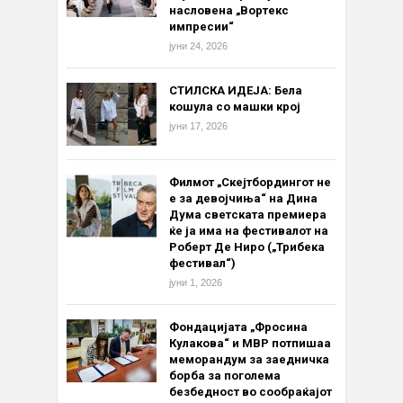
насловена „Вортекс
импресии“
јуни 24, 2026
СТИЛСКА ИДЕЈА: Бела
кошула со машки крој
јуни 17, 2026
Филмот „Скејтбордингот не
е за девојчиња“ на Дина
Дума светската премиера
ќе ја има на фестивалот на
Роберт Де Ниро („Трибека
фестивал“)
јуни 1, 2026
Фондацијата „Фросина
Кулакова“ и МВР потпишаа
меморандум за заедничка
борба за поголема
безбедност во сообраќајот