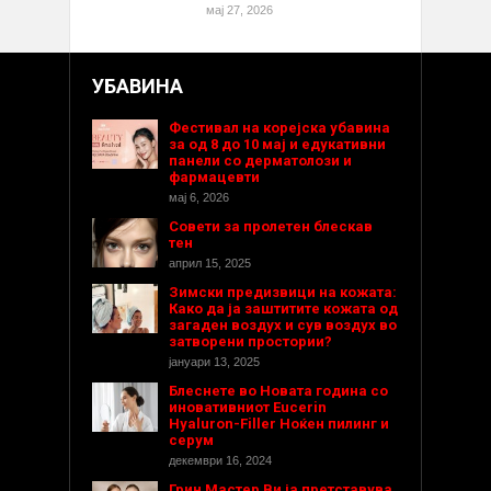
мај 27, 2026
УБАВИНА
Фестивал на корејска убавина
за од 8 до 10 мај и едукативни
панели со дерматолози и
фармацевти
мај 6, 2026
Совети за пролетен блескав
тен
април 15, 2025
Зимски предизвици на кожата:
Како да ја заштитите кожата од
загаден воздух и сув воздух во
затворени простории?
јануари 13, 2025
Блеснете во Новата година со
иновативниот Eucerin
Hyaluron-Filler Ноќен пилинг и
серум
декември 16, 2024
Грин Мастер Ви ја претставува