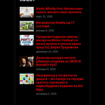
Bitola Whisky Fest: Битола како
сцена, вискито како причина
март 31, 2026
Витаминска бомба од 17
состојки
јануари 9, 2026
Предновогодишнa зимска
магија на Winter Festival со
многу музика и улична храна
пред СЦ „Борис Трајковски
декември 24, 2025
Денеска почнува петтото
јубилејно издание на SKOPJE
WHISKEY FEST
ноември 6, 2025
Овој викенд е посветен на
децата – Во Скопје се случува
третото, најголемо и
највозбудливо издание на Kid
Expo
октомври 2, 2025