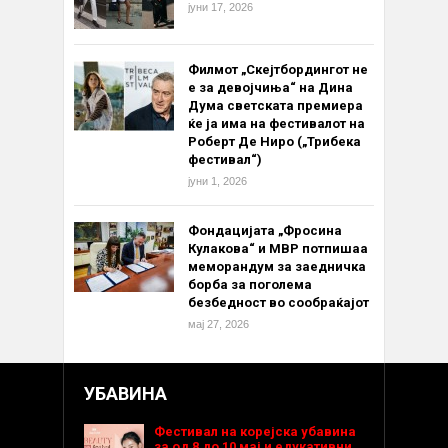
јуни 17, 2026
Филмот „Скејтбордингот не
е за девојчиња“ на Дина
Дума светската премиера
ќе ја има на фестивалот на
Роберт Де Ниро („Трибека
фестивал“)
јуни 1, 2026
Фондацијата „Фросина
Кулакова“ и МВР потпишаа
меморандум за заедничка
борба за поголема
безбедност во сообраќајот
мај 27, 2026
УБАВИНА
Фестивал на корејска убавина
за од 8 до 10 мај и едукативни