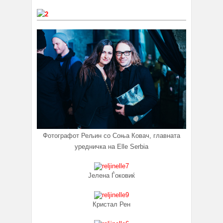
Фотографот Рељин со Соња Ковач, главната
уредничка на Elle Serbia
Јелена Ѓоковиќ
Кристал Рен