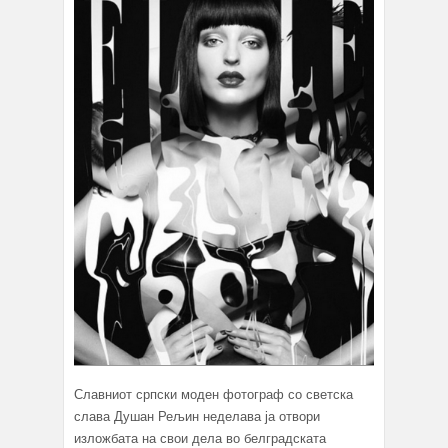
Славниот српски моден фотограф со светска
слава Душан Рељин неделава ја отвори
изложбата на свои дела во белградската