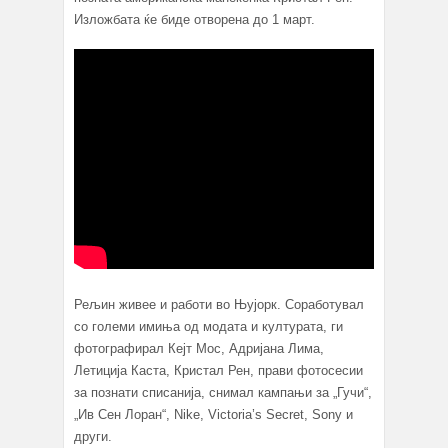
Изложбата ќе биде отворена до 1 март.
Рељин живее и работи во Њујорк. Соработувал
со големи имиња од модата и културата, ги
фотографирал Кејт Мос, Адријана Лима,
Летиција Каста, Кристал Рен, прави фотосесии
за познати списанија, снимал кампањи за „Гучи“,
„Ив Сен Лоран“, Nike, Victoria’s Secret, Sony и
други.