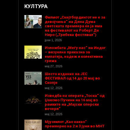
КУЛТУРА
Филмот „Скејтбордингот не е за
девојчиња“ на Дина Дума
светската премиера ќе ја има
на фестивалот на Роберт Де
Ниро („Трибека фестивал“)
јуни 1, 2026
Изложбата „Меѓу нас“ на Индог
– визуелна приказна за
емпатија, надеж и колективна
грижа
мај 27, 2026
Шесто издание на ЈЕС
ФЕСТИВАЛ од 14 до 20 мај во
Скопје
мај 12, 2026
Изведба на операта „Тоска“ од
Џакомо Пучини на 16 мај во
рамките на „Мајски оперски
вечери“
мај 12, 2026
Мјузиклот „Као какао“
премиерно на 2 и 3 јуни во МНТ