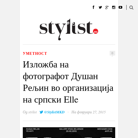
ДОМА
МОДА
СТИЛ
УБАВИНА
ЖИВОТ
КУЛТУРА
@РАБОТА
ГАЛЕРИЈА
ИЗЛОГ
КОНТАКТ
УМЕТНОСТ
0
Изложба на
фотографот Душан
Рељин во организација
на српски Elle
·
Од
stylist
@StylistMKD
На февруари 27, 2015