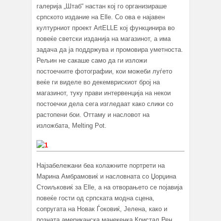
галерија „Штаб“ настан кој го организираше
српското издание на Elle. Со ова е најавен
културниот проект ArtELLE кој функцинира во
повеќе светски изданија на магазинот, а има
задача да ја поддржува и промовира уметноста.
Рељин не сакаше само да ги изложи
постоечките фотографии, кои можеби луѓето
веќе ги виделе во декемврискиот број на
магазинот, туку прави интервенција на некои
постоечки дела сега изгледаат како слики со
растопени бои. Оттаму и насловот на
изложбата, Melting Pot.
Најзабележани беа колажните портрети на
Марина Амбрамовиќ и насловната со Џорџина
Стоиљковиќ за Elle, а на отворањето се појавија
повеќе гости од српската модна сцена,
сопругата на Новак Ѓоковиќ, Јелена, како и
позната американска манекенка Кристал Рен.