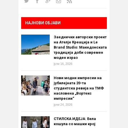
НАЈНОВИ ОБЈАВИ
Заеднички авторски проект
на Ателје Креација и Le
Brand Studio: Македонската
традиција доби современ
моден израз
јули 16, 2026
Нови модни импресии на
јубилејната 20-та
студентска ревија на ТМФ
насловена „Вортекс
импресии“
јуни 24, 2026
СТИЛСКА ИДЕЈА: Бела
кошула со машки крој