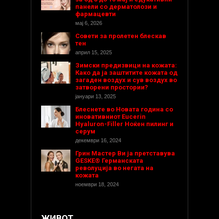
панели со дерматолози и
фармацевти
мај 6, 2026
Совети за пролетен блескав
тен
април 15, 2025
Зимски предизвици на кожата:
Како да ја заштитите кожата од
загаден воздух и сув воздух во
затворени простории?
јануари 13, 2025
Блеснете во Новата година со
иновативниот Eucerin
Hyaluron-Filler Ноќен пилинг и
серум
декември 16, 2024
Грин Мастер Ви ја претставува
GESKE® Германската
револуција во негата на
кожата
ноември 18, 2024
ЖИВОТ