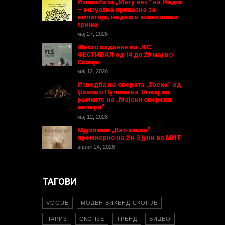
Изложбата „Меѓу нас“ на Индог
– визуелна приказна за
емпатија, надеж и колективна
грижа
мај 27, 2026
Шесто издание на ЈЕС
ФЕСТИВАЛ од 14 до 20 мај во
Скопје
мај 12, 2026
Изведба на операта „Тоска“ од
Џакомо Пучини на 16 мај во
рамките на „Мајски оперски
вечери“
мај 12, 2026
Мјузиклот „Као какао“
премиерно на 2 и 3 јуни во МНТ
април 24, 2026
ТАГОВИ
VOGUE
МОДЕН ВИКЕНД-СКОПЈЕ
ПАРИЗ
СКОПЈЕ
ТРЕНД
ВИДЕО