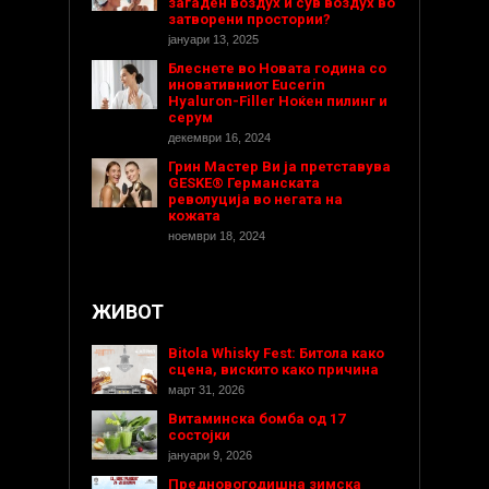
загаден воздух и сув воздух во
затворени простории?
јануари 13, 2025
Блеснете во Новата година со
иновативниот Eucerin
Hyaluron-Filler Ноќен пилинг и
серум
декември 16, 2024
Грин Мастер Ви ја претставува
GESKE® Германската
револуција во негата на
кожата
ноември 18, 2024
ЖИВОТ
Bitola Whisky Fest: Битола како
сцена, вискито како причина
март 31, 2026
Витаминска бомба од 17
состојки
јануари 9, 2026
Предновогодишнa зимска