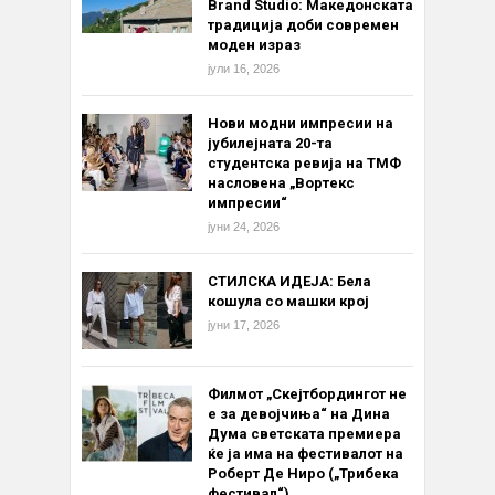
Brand Studio: Македонската
традиција доби современ
моден израз
јули 16, 2026
Нови модни импресии на
јубилејната 20-та
студентска ревија на ТМФ
насловена „Вортекс
импресии“
јуни 24, 2026
СТИЛСКА ИДЕЈА: Бела
кошула со машки крој
јуни 17, 2026
Филмот „Скејтбордингот не
е за девојчиња“ на Дина
Дума светската премиера
ќе ја има на фестивалот на
Роберт Де Ниро („Трибека
фестивал“)