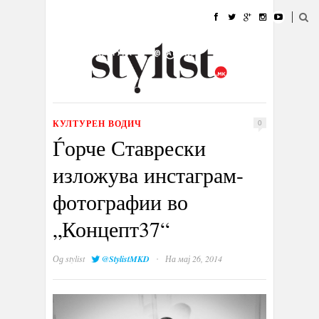
ДОМА
МОДА
СТИЛ
УБАВИНА
ЖИВОТ
КУЛТУРА
@РАБОТА
ГАЛЕРИЈА
ИЗЛОГ
КОНТАКТ
КУЛТУРЕН ВОДИЧ
0
Ѓорче Ставрески
изложува инстаграм-
фотографии во
„Концепт37“
·
Од
stylist
@StylistMKD
На мај 26, 2014