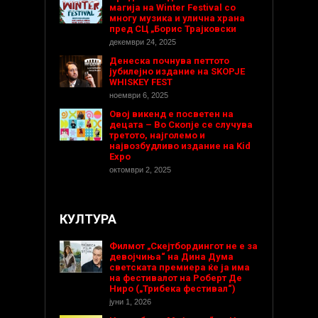
магија на Winter Festival со
многу музика и улична храна
пред СЦ „Борис Трајковски
декември 24, 2025
Денеска почнува петтото
јубилејно издание на SKOPJE
WHISKEY FEST
ноември 6, 2025
Овој викенд е посветен на
децата – Во Скопје се случува
третото, најголемо и
највозбудливо издание на Kid
Expo
октомври 2, 2025
КУЛТУРА
Филмот „Скејтбордингот не е за
девојчиња“ на Дина Дума
светската премиера ќе ја има
на фестивалот на Роберт Де
Ниро („Трибека фестивал“)
јуни 1, 2026