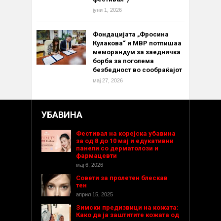
јуни 1, 2026
Фондацијата „Фросина
Кулакова“ и МВР потпишаа
меморандум за заедничка
борба за поголема
безбедност во сообраќајот
мај 27, 2026
УБАВИНА
Фестивал на корејска убавина
за од 8 до 10 мај и едукативни
панели со дерматолози и
фармацевти
мај 6, 2026
Совети за пролетен блескав
тен
април 15, 2025
Зимски предизвици на кожата:
Како да ја заштитите кожата од