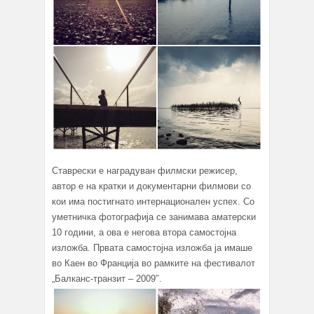
Ставрески е наградуван филмски режисер,
автор е на кратки и документарни филмови со
кои има постигнато интернационален успех. Со
уметничка фотографија се занимава аматерски
10 години, а ова е негова втора самостојна
изложба. Првата самостојна изложба ја имаше
во Каен во Франција во рамките на фестивалот
„Балканс-транзит – 2009″.