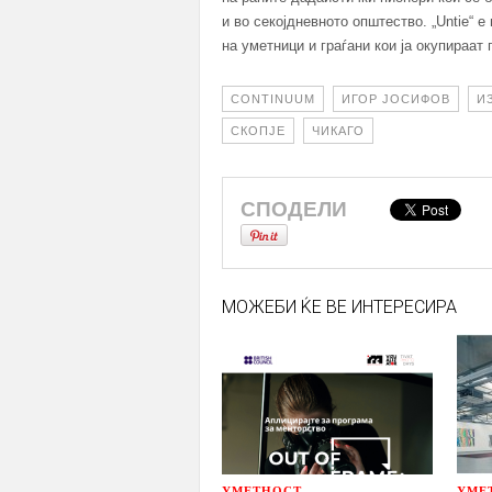
и во секојдневното општество. „Untie“ 
на уметници и граѓани кои ja окупираат
CONTINUUM
ИГОР ЈОСИФОВ
И
СКОПЈЕ
ЧИКАГО
СПОДЕЛИ
МОЖЕБИ ЌЕ ВЕ ИНТЕРЕСИРА
УМЕТНОСТ
УМЕ