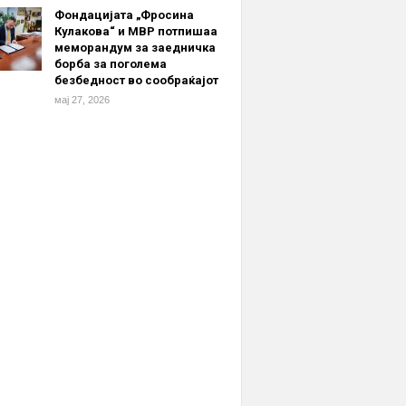
Фондацијата „Фросина
Кулакова“ и МВР потпишаа
меморандум за заедничка
борба за поголема
безбедност во сообраќајот
мај 27, 2026