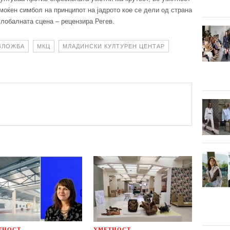
е моќен симбол на принципот на јадрото кое се дели од страна
 глобалната сцена – рецензира Регев.
ЗЛОЖБА
МКЦ
МЛАДИНСКИ КУЛТУРЕН ЦЕНТАР
ТНОСТ
УМЕТНОСТ