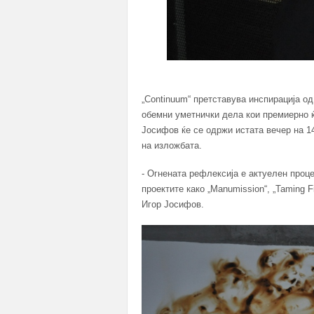
„Continuum“ претставува инспирација од
обемни уметнички дела кои премиерно 
Јосифов ќе се одржи истата вечер на 1
на изложбата.
- Огнената рефлексија е актуелен проц
проектите како „Manumission“, „Taming Fir
Игор Јосифов.