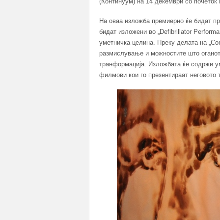
(Континуум) на 14 декември со почеток
На оваа изложба премиерно ќе бидат пр
бидат изложени во „Defibrillator Perform
уметничка целина. Преку делата на „C
размислување и можностите што оганот
транформација. Изложбата ќе содржи ум
филмови кои го презентираат неговото 