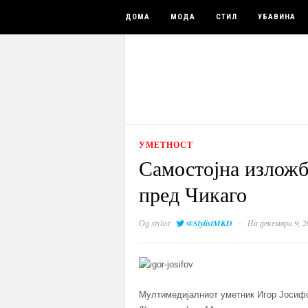
ДОМА
МОДА
СТИЛ
УБАВИНА
УМЕТНОСТ
Самостојна изложб
пред Чикаго
·
Од
stylist
@StylistMKD
На декември 9, 2
Mултимедијалниот уметник Игор Јосифов