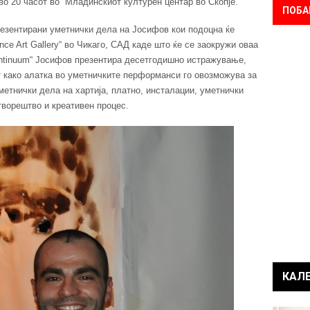
 во 20 часот во Младинскиот културен центар во Скопје.
ПОБА
езентирани уметнички дела на Јосифов кои подоцна ќе
ance Art Gallery“ во Чикаго, САД каде што ќе се заокружи оваа
ontinuum“ Јосифов презентира десетгодишно истражување,
 како алатка во уметничките перформанси го овозможува за
етнички дела на хартија, платно, инсталации, уметнички
творештво и креативен процес.
КАЛ