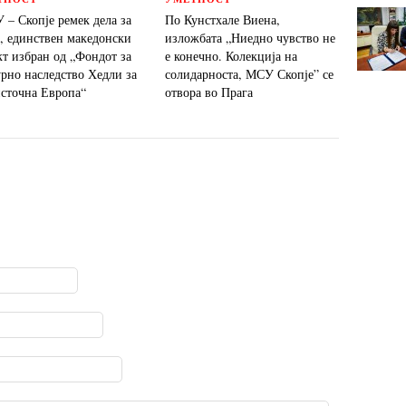
 – Скопје ремек дела за
По Кунстхале Виена,
“, единствен македонски
изложбата „Ниедно чувство не
кт избран од „Фондот за
е конечно. Колекција на
урно наследство Хедли за
солидарноста, МСУ Скопје” се
источна Европа“
отвора во Прага