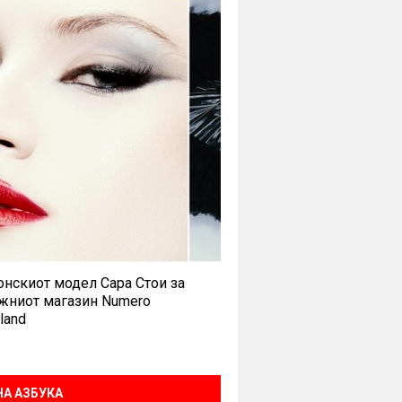
нскиот модел Сара Стои за
жниот магазин Numero
land
А АЗБУКА