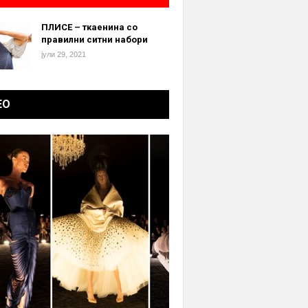
ПЛИСЕ – ткаенина со
правилни ситни набори
јули 29, 2021
ЕО