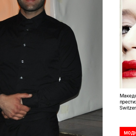
Македо
прести
Switzer
МОДН