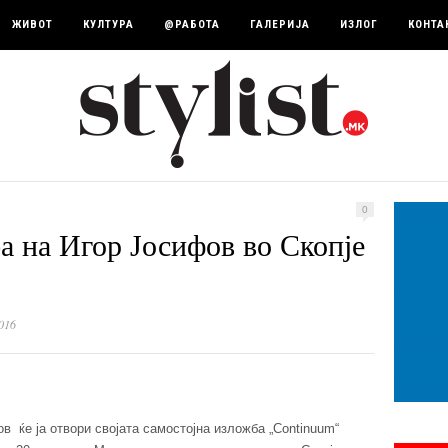
ЖИВОТ
КУЛТУРА
@РАБОТА
ГАЛЕРИЈА
ИЗЛОГ
КОНТА
0
а на Игор Јосифов во Скопје
016
 ќе ја отвори својата самостојна изложба „Continuum“