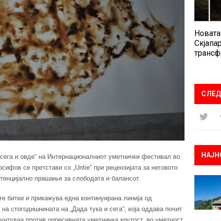
Новата
Скјапар
трансф
СЛЕД
НАЈН
а сега и овде“ на Интернационалниот уметнички фестивал во
сифов се претстави со „Untie“ при рецензијата за неговото
стенцијално прашање за слободата и балансот.
уте битки и прикажува една континуирана линија од
на стогодишнината на „Дада тука и сега“, која оддава почит
бунтуваа против опресивната уметничка крутост, во уметност