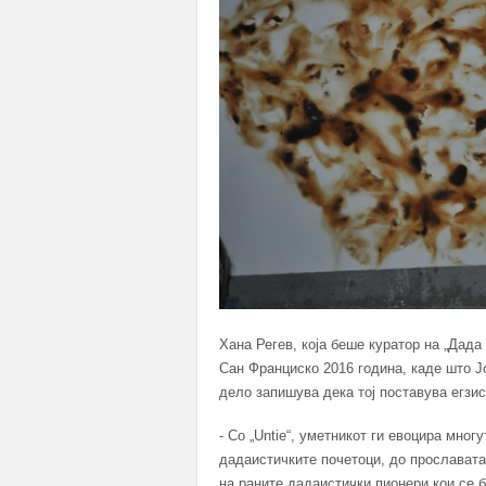
Хана Регев, која беше куратор на „Дад
Сан Франциско 2016 година, каде што Јо
дело запишува дека тој поставува егзи
- Со „Untie“, уметникот ги евоцира мног
дадаистичките почетоци, до прославата 
на раните дадаистички пионери кои се 