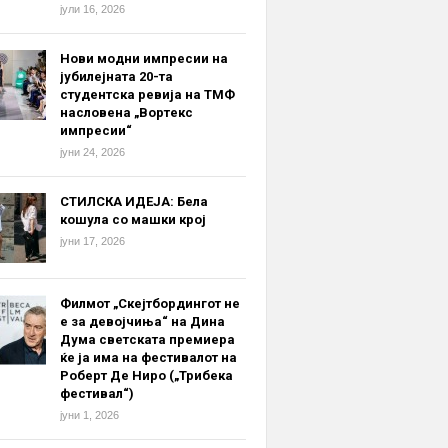
јули 16, 2026
Нови модни импресии на
јубилејната 20-та
студентска ревија на ТМФ
насловена „Вортекс
импресии“
јуни 24, 2026
СТИЛСКА ИДЕЈА: Бела
кошула со машки крој
јуни 17, 2026
Филмот „Скејтбордингот не
е за девојчиња“ на Дина
Дума светската премиера
ќе ја има на фестивалот на
Роберт Де Ниро („Трибека
фестивал“)
јуни 1, 2026