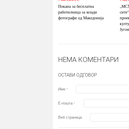
Покана за бесплатна
„МСУ
работилница за млади
сите
фотографи од Македонија
прое
култ
Југо
НЕМА КОМЕНТАРИ
ОСТАВИ ОДГОВОР
Име
*
Е-пошта
*
Веб страница