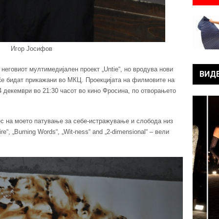
Игор Јосифов
 неговиот мултимедијален проект „Untie“, но вродува нови
ВИД
ќе бидат прикажани во МКЦ. Проекцијата на филмовите на
4 декември во 21:30 часот во кино Фросина, по отворањето
ес на моето патување за себе-истражување и слобода низ
e“, „Burning Words“, „Wit-ness“ and „2-dimensional“ – вели