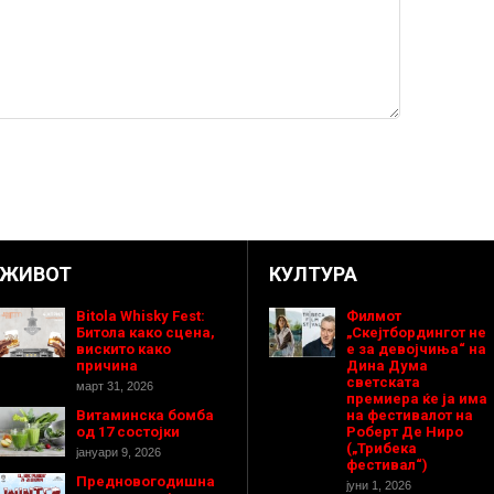
ЖИВОТ
КУЛТУРА
Bitola Whisky Fest:
Филмот
Битола како сцена,
„Скејтбордингот не
вискито како
е за девојчиња“ на
причина
Дина Дума
светската
март 31, 2026
премиера ќе ја има
Витаминска бомба
на фестивалот на
од 17 состојки
Роберт Де Ниро
(„Трибека
јануари 9, 2026
фестивал“)
Предновогодишнa
јуни 1, 2026