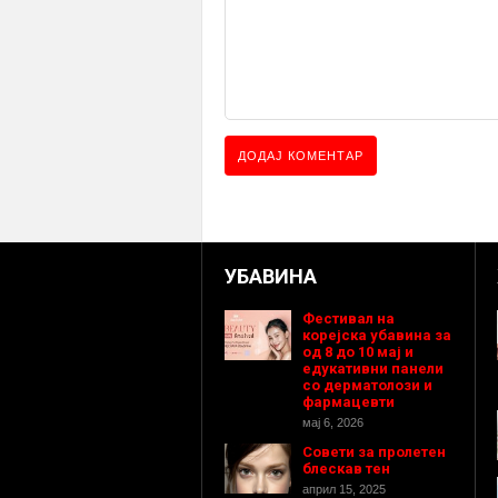
УБАВИНА
Фестивал на
корејска убавина за
од 8 до 10 мај и
едукативни панели
со дерматолози и
фармацевти
мај 6, 2026
Совети за пролетен
блескав тен
април 15, 2025